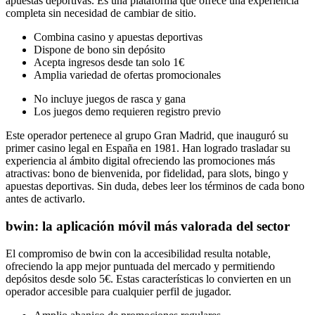
apuestas deportivas. Es una plataforma que ofrece una experiencia
completa sin necesidad de cambiar de sitio.
Combina casino y apuestas deportivas
Dispone de bono sin depósito
Acepta ingresos desde tan solo 1€
Amplia variedad de ofertas promocionales
No incluye juegos de rasca y gana
Los juegos demo requieren registro previo
Este operador pertenece al grupo Gran Madrid, que inauguró su
primer casino legal en España en 1981. Han logrado trasladar su
experiencia al ámbito digital ofreciendo las promociones más
atractivas: bono de bienvenida, por fidelidad, para slots, bingo y
apuestas deportivas. Sin duda, debes leer los términos de cada bono
antes de activarlo.
bwin: la aplicación móvil más valorada del sector
El compromiso de bwin con la accesibilidad resulta notable,
ofreciendo la app mejor puntuada del mercado y permitiendo
depósitos desde solo 5€. Estas características lo convierten en un
operador accesible para cualquier perfil de jugador.