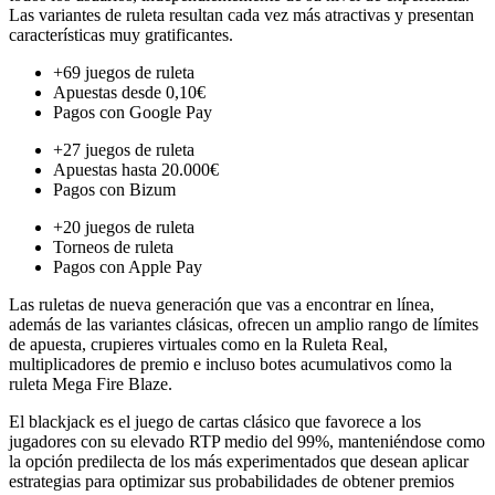
Las variantes de ruleta resultan cada vez más atractivas y presentan
características muy gratificantes.
+69 juegos de ruleta
Apuestas desde 0,10€
Pagos con Google Pay
+27 juegos de ruleta
Apuestas hasta 20.000€
Pagos con Bizum
+20 juegos de ruleta
Torneos de ruleta
Pagos con Apple Pay
Las ruletas de nueva generación que vas a encontrar en línea,
además de las variantes clásicas, ofrecen un amplio rango de límites
de apuesta, crupieres virtuales como en la Ruleta Real,
multiplicadores de premio e incluso botes acumulativos como la
ruleta Mega Fire Blaze.
El blackjack es el juego de cartas clásico que favorece a los
jugadores con su elevado RTP medio del 99%, manteniéndose como
la opción predilecta de los más experimentados que desean aplicar
estrategias para optimizar sus probabilidades de obtener premios