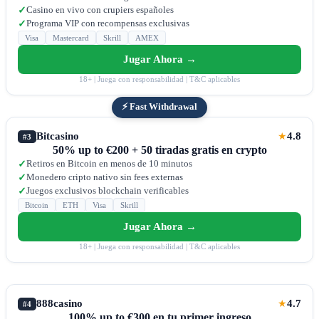
Casino en vivo con crupiers españoles
✓
Programa VIP con recompensas exclusivas
✓
Visa
Mastercard
Skrill
AMEX
Jugar Ahora →
18+ | Juega con responsabilidad | T&C aplicables
⚡ Fast Withdrawal
Bitcasino
4.8
★
#3
50% up to €200 + 50 tiradas gratis en crypto
Retiros en Bitcoin en menos de 10 minutos
✓
Monedero cripto nativo sin fees externas
✓
Juegos exclusivos blockchain verificables
✓
Bitcoin
ETH
Visa
Skrill
Jugar Ahora →
18+ | Juega con responsabilidad | T&C aplicables
888casino
4.7
★
#4
100% up to €300 en tu primer ingreso