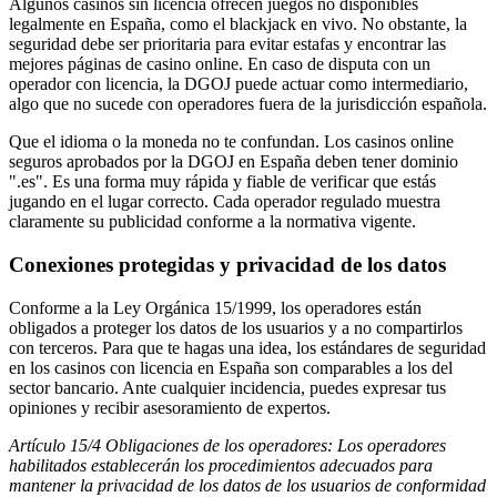
Algunos casinos sin licencia ofrecen juegos no disponibles
legalmente en España, como el blackjack en vivo. No obstante, la
seguridad debe ser prioritaria para evitar estafas y encontrar las
mejores páginas de casino online. En caso de disputa con un
operador con licencia, la DGOJ puede actuar como intermediario,
algo que no sucede con operadores fuera de la jurisdicción española.
Que el idioma o la moneda no te confundan. Los casinos online
seguros aprobados por la DGOJ en España deben tener dominio
".es". Es una forma muy rápida y fiable de verificar que estás
jugando en el lugar correcto. Cada operador regulado muestra
claramente su publicidad conforme a la normativa vigente.
Conexiones protegidas y privacidad de los datos
Conforme a la Ley Orgánica 15/1999, los operadores están
obligados a proteger los datos de los usuarios y a no compartirlos
con terceros. Para que te hagas una idea, los estándares de seguridad
en los casinos con licencia en España son comparables a los del
sector bancario. Ante cualquier incidencia, puedes expresar tus
opiniones y recibir asesoramiento de expertos.
Artículo 15/4 Obligaciones de los operadores: Los operadores
habilitados establecerán los procedimientos adecuados para
mantener la privacidad de los datos de los usuarios de conformidad