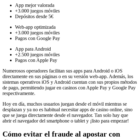
App mejor valorada
+3.000 juegos móviles
Depósitos desde 5€
Web-app optimizada
+3.000 juegos móviles
Pagos con Google Pay
App para Android
+2.500 juegos móviles
Pagos con Apple Pay
Numerosos operadores facilitan sus apps para Android o iOS
directamente en sus páginas o en su versión web-app. Además, los
sistemas operativos iOS y Android cuentan con sus propios métodos
de pago, permitiendo jugar en casinos con Apple Pay y Google Pay
respectivamente.
Hoy en día, muchos usuarios juegan desde el móvil mientras se
desplazan y ya no es habitual necesitar apps de casino online, sino
que se juega directamente desde el navegador. Tan solo hay que
abrir el navegador del smartphone o tablet y ¡listo para empezar!
Cómo evitar el fraude al apostar con