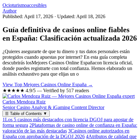
Ocioturismoaccesibles
Author
Published: April 17, 2026
·
Updated: April 18, 2026
Guía definitiva de casinos online fiables
en España: Clasificación actualizada 2026
¿Quieres asegurarte de que tu dinero y tus datos personales están
protegidos cuando apuestas por internet? En esta guía completa
descubrirás losMejores Casinos Online Españacon licencia oficial,
donde puedes registrarte con total confianza. Hemos elaborado un
análisis exhaustivo para que elijas un o
View Top Mejores Casinos Online España →
★★★★★
4.9/5 — Verified by 517 readers
Carlos Mendoza Ruiz
Senior Casino Analyst & iGaming Content Director
☰
Table of Contents
▼
1
Los 5 casinos más destacados con licencia DGOJ para apostar de
forma segura
2
Plataformas de casino online de confianza en España:
valoración de las más destacadas
3
Casinos online autorizados en
España con aprobación de la DGOJ 2026
4
Atributos de calidad que