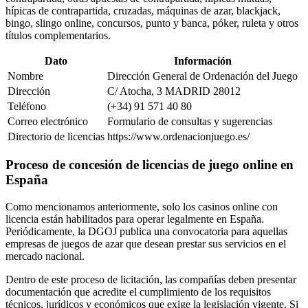
hípicas de contrapartida, cruzadas, máquinas de azar, blackjack,
bingo, slingo online, concursos, punto y banca, póker, ruleta y otros
títulos complementarios.
Dato
Información
Nombre
Dirección General de Ordenación del Juego
Dirección
C/ Atocha, 3 MADRID 28012
Teléfono
(+34) 91 571 40 80
Correo electrónico
Formulario de consultas y sugerencias
Directorio de licencias
https://www.ordenacionjuego.es/
Proceso de concesión de licencias de juego online en
España
Como mencionamos anteriormente, solo los casinos online con
licencia están habilitados para operar legalmente en España.
Periódicamente, la DGOJ publica una convocatoria para aquellas
empresas de juegos de azar que desean prestar sus servicios en el
mercado nacional.
Dentro de este proceso de licitación, las compañías deben presentar
documentación que acredite el cumplimiento de los requisitos
técnicos, jurídicos y económicos que exige la legislación vigente. Si