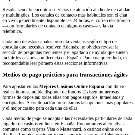
Resulta sencillo encontrar servicios de atención al cliente de calidad
y multilingües. Los canales de contacto más habituales son el chat
en vivo, generalmente disponible las 24 horas, el correo electrónico
—con formularios de contacto en algunos casos— y la vía
telefónica.
Cada uno de estos canales presenta ventajas según el tipo de
consulta que necesites resolver. Además, no olvides revisar la
sección de preguntas frecuentes y el apartado de ayuda que suelen
incluir los casinos con licencia en España. Para cualquier duda, es
recomendable leer primero estas secciones informativas.
Medios de pago prácticos para transacciones ágiles
Para apostar en los
Mejores Casinos Online España
con dinero
real es imprescindible disponer de fondos. Existen numerosas
formas de depositar, todas ellas con pagos seguros, inmediatos y
encriptados. A continuación presentamos las opciones más populares
y el mejor casino para cada una de ellas.
Cada medio de pago se adapta a las necesidades particulares de cada
jugador de casinos en línea en España. Encontramos alternativas
comunes como tarjetas Visa o Mastercard, o casinos online con
PayPal. También opciones menos conocidas como el Teleingreso o