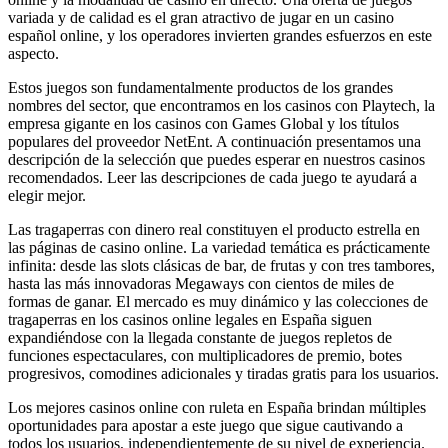
variada y de calidad es el gran atractivo de jugar en un casino
español online, y los operadores invierten grandes esfuerzos en este
aspecto.
Estos juegos son fundamentalmente productos de los grandes
nombres del sector, que encontramos en los casinos con Playtech, la
empresa gigante en los casinos con Games Global y los títulos
populares del proveedor NetEnt. A continuación presentamos una
descripción de la selección que puedes esperar en nuestros casinos
recomendados. Leer las descripciones de cada juego te ayudará a
elegir mejor.
Las tragaperras con dinero real constituyen el producto estrella en
las páginas de casino online. La variedad temática es prácticamente
infinita: desde las slots clásicas de bar, de frutas y con tres tambores,
hasta las más innovadoras Megaways con cientos de miles de
formas de ganar. El mercado es muy dinámico y las colecciones de
tragaperras en los casinos online legales en España siguen
expandiéndose con la llegada constante de juegos repletos de
funciones espectaculares, con multiplicadores de premio, botes
progresivos, comodines adicionales y tiradas gratis para los usuarios.
Los mejores casinos online con ruleta en España brindan múltiples
oportunidades para apostar a este juego que sigue cautivando a
todos los usuarios, independientemente de su nivel de experiencia.