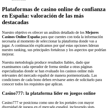
Plataformas de casino online de confianza
en España: valoración de las más
destacadas
Nuestro objetivo es ofrecer un análisis detallado de los
Mejores
Casinos Online España
para que cuentes con toda la información
necesaria al momento de seleccionar la plataforma donde vas a
jugar. A continuación explicamos por qué estas opciones lideran
nuestro ranking, sus principales fortalezas y los aspectos que podrían
mejorar.
Nuestra metodología produce resultados fiables, dado que
examinamos cada operador de forma similar a otras páginas
especializadas donde se han evaluado los casinos online más
relevantes del mercado español de manera pormenorizada. Las
condiciones de cada bono deben revisarse antes de solicitarlo para
conocer todos los requisitos que aplican.
Casino777: la plataforma líder en juegos online
Casino777 se posiciona como uno de los portales con mayor
diversidad de juegos en el mercado español, incluyendo slots,