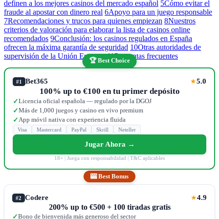
definen a los mejores casinos del mercado español
5
Cómo evitar el
fraude al apostar con dinero real
6
Apoyo para un juego responsable
7
Recomendaciones y trucos para quienes empiezan
8
Nuestros
criterios de valoración para elaborar la lista de casinos online
recomendados
9
Conclusión: los casinos regulados en España
ofrecen la máxima garantía de seguridad
10
Otras autoridades de
supervisión de la Unión Europea
11
Preguntas frecuentes
🏆 Best Choice
Bet365
5.0
★
#1
100% up to €100 en tu primer depósito
Licencia oficial española — regulado por la DGOJ
✓
Más de 1,000 juegos y casino en vivo premium
✓
App móvil nativa con experiencia fluida
✓
Visa
Mastercard
PayPal
Skrill
Neteller
Jugar Ahora →
18+ | Juega con responsabilidad | T&C aplicables
🎰 Best Bonus
Codere
4.9
★
#2
200% up to €500 + 100 tiradas gratis
Bono de bienvenida más generoso del sector
✓