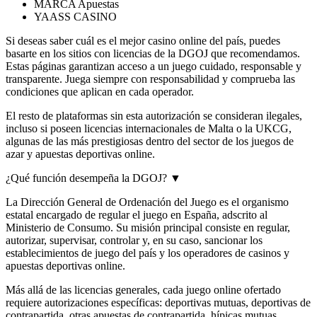
MARCA Apuestas
YAASS CASINO
Si deseas saber cuál es el mejor casino online del país, puedes
basarte en los sitios con licencias de la DGOJ que recomendamos.
Estas páginas garantizan acceso a un juego cuidado, responsable y
transparente. Juega siempre con responsabilidad y comprueba las
condiciones que aplican en cada operador.
El resto de plataformas sin esta autorización se consideran ilegales,
incluso si poseen licencias internacionales de Malta o la UKCG,
algunas de las más prestigiosas dentro del sector de los juegos de
azar y apuestas deportivas online.
¿Qué función desempeña la DGOJ?
▼
La Dirección General de Ordenación del Juego es el organismo
estatal encargado de regular el juego en España, adscrito al
Ministerio de Consumo. Su misión principal consiste en regular,
autorizar, supervisar, controlar y, en su caso, sancionar los
establecimientos de juego del país y los operadores de casinos y
apuestas deportivas online.
Más allá de las licencias generales, cada juego online ofertado
requiere autorizaciones específicas: deportivas mutuas, deportivas de
contrapartida, otras apuestas de contrapartida, hípicas mutuas,