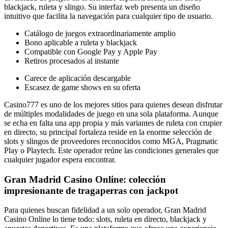
blackjack, ruleta y slingo. Su interfaz web presenta un diseño
intuitivo que facilita la navegación para cualquier tipo de usuario.
Catálogo de juegos extraordinariamente amplio
Bono aplicable a ruleta y blackjack
Compatible con Google Pay y Apple Pay
Retiros procesados al instante
Carece de aplicación descargable
Escasez de game shows en su oferta
Casino777 es uno de los mejores sitios para quienes desean disfrutar
de múltiples modalidades de juego en una sola plataforma. Aunque
se echa en falta una app propia y más variantes de ruleta con crupier
en directo, su principal fortaleza reside en la enorme selección de
slots y slingos de proveedores reconocidos como MGA, Pragmatic
Play o Playtech. Este operador reúne las condiciones generales que
cualquier jugador espera encontrar.
Gran Madrid Casino Online: colección
impresionante de tragaperras con jackpot
Para quienes buscan fidelidad a un solo operador, Gran Madrid
Casino Online lo tiene todo: slots, ruleta en directo, blackjack y