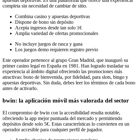
apuestas deportivas. Es una plataforma que ofrece una experiencia
completa sin necesidad de cambiar de sitio.
Combina casino y apuestas deportivas
Dispone de bono sin depósito
Acepta ingresos desde tan solo 1€
Amplia variedad de ofertas promocionales
No incluye juegos de rasca y gana
Los juegos demo requieren registro previo
Este operador pertenece al grupo Gran Madrid, que inauguró su
primer casino legal en España en 1981. Han logrado trasladar su
experiencia al ámbito digital ofreciendo las promociones más
atractivas: bono de bienvenida, por fidelidad, para slots, bingo y
apuestas deportivas. Sin duda, debes leer los términos de cada bono
antes de activarlo.
bwin: la aplicación móvil más valorada del sector
El compromiso de bwin con la accesibilidad resulta notable,
ofreciendo la app mejor puntuada del mercado y permitiendo
depósitos desde solo 5€. Estas características lo convierten en un
operador accesible para cualquier perfil de jugador.