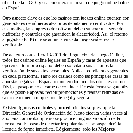
oficial de la DGOJ y sea considerado un sitio de juego online fiable
en España.
Otro aspecto clave es que los casinos con juegos online cuenten con
generadores de números aleatorios debidamente certificados. Por
este motivo, las empresas de software deben superar una serie de
auditorías y controles que garanticen la aleatoriedad. Así, el retorno
al jugador (RTP) que se anuncia en cada juego será el real y
verificable.
De acuerdo con la Ley 13/2011 de Regulación del Juego Online,
todos los casinos online legales en España y casas de apuestas que
operen en territorio español deben solicitar a sus usuarios la
verificación de sus datos personales. Aplican condiciones generales
en cada plataforma. Tanto los casinos como las principales casas de
apuestas legales en España requieren documentos oficiales como el
DNI, el pasaporte o el carné de conducir. De esta forma se garantiza
que es posible apostar, recibir promociones y realizar retiradas de
saldo de manera completamente legal y segura.
Existen rigurosos controles y procedimientos sorpresa que la
Dirección General de Ordenación del Juego ejecuta varias veces al
año para comprobar que no se produce ninguna violación de la
normativa. En caso de detectar irregularidades, se suspenderá la
licencia de forma inmediata. Lógicamente, solo los
Mejores