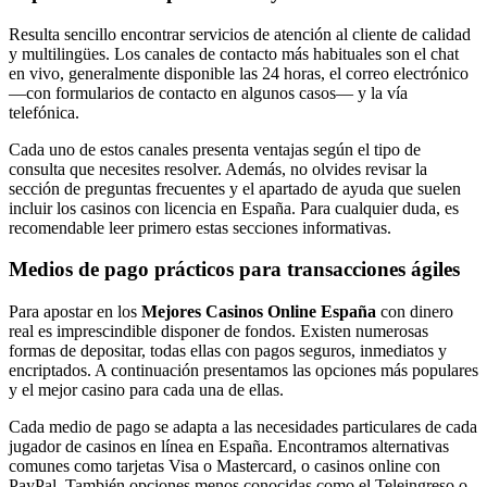
Resulta sencillo encontrar servicios de atención al cliente de calidad
y multilingües. Los canales de contacto más habituales son el chat
en vivo, generalmente disponible las 24 horas, el correo electrónico
—con formularios de contacto en algunos casos— y la vía
telefónica.
Cada uno de estos canales presenta ventajas según el tipo de
consulta que necesites resolver. Además, no olvides revisar la
sección de preguntas frecuentes y el apartado de ayuda que suelen
incluir los casinos con licencia en España. Para cualquier duda, es
recomendable leer primero estas secciones informativas.
Medios de pago prácticos para transacciones ágiles
Para apostar en los
Mejores Casinos Online España
con dinero
real es imprescindible disponer de fondos. Existen numerosas
formas de depositar, todas ellas con pagos seguros, inmediatos y
encriptados. A continuación presentamos las opciones más populares
y el mejor casino para cada una de ellas.
Cada medio de pago se adapta a las necesidades particulares de cada
jugador de casinos en línea en España. Encontramos alternativas
comunes como tarjetas Visa o Mastercard, o casinos online con
PayPal. También opciones menos conocidas como el Teleingreso o