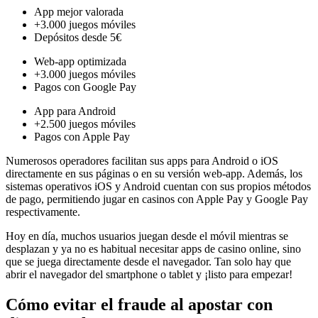
App mejor valorada
+3.000 juegos móviles
Depósitos desde 5€
Web-app optimizada
+3.000 juegos móviles
Pagos con Google Pay
App para Android
+2.500 juegos móviles
Pagos con Apple Pay
Numerosos operadores facilitan sus apps para Android o iOS
directamente en sus páginas o en su versión web-app. Además, los
sistemas operativos iOS y Android cuentan con sus propios métodos
de pago, permitiendo jugar en casinos con Apple Pay y Google Pay
respectivamente.
Hoy en día, muchos usuarios juegan desde el móvil mientras se
desplazan y ya no es habitual necesitar apps de casino online, sino
que se juega directamente desde el navegador. Tan solo hay que
abrir el navegador del smartphone o tablet y ¡listo para empezar!
Cómo evitar el fraude al apostar con