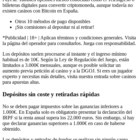
billeteras digitales para convertir criptomoneda, aunque todavía no
existen casinos con Bitcoin en España.
Otros 10 métodos de pago disponibles
¡Sin comisiones al depositar ni al retirar!
*Publicidad | 18+ | Aplican términos y condiciones generales. Visita
la página del operador para consultarlos. Juega con responsabilidad.
Los depósitos suelen procesarse al instante y el ingreso mínimo
habitual es de 10€. Según la Ley de Regulación del Juego, están
limitados a 3.000€ mensuales, aunque es posible solicitar un
aumento previa petición al casino y a la DGOJ. Si eres un jugador
experto y necesitas más detalles, visita nuestra entrada sobre casinos
para apuestas altas.
Depósitos sin coste y retiradas rápidas
No se deben pagar impuestos sobre las ganancias inferiores a
1.000€. En España solo es obligatorio presentar la declaración del
IRPF si la renta anual supera los 22.000 euros. Sin embargo, sí hay
que declarar ganancias superiores a 1.000€ en caso de haberse
obtenido.
Los depósitos y retiradas de fondos se realizan sin ningún cargo