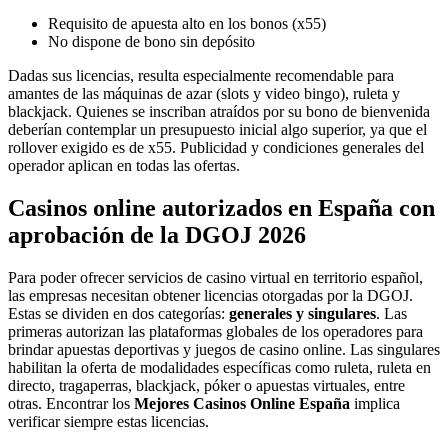
Requisito de apuesta alto en los bonos (x55)
No dispone de bono sin depósito
Dadas sus licencias, resulta especialmente recomendable para
amantes de las máquinas de azar (slots y video bingo), ruleta y
blackjack. Quienes se inscriban atraídos por su bono de bienvenida
deberían contemplar un presupuesto inicial algo superior, ya que el
rollover exigido es de x55. Publicidad y condiciones generales del
operador aplican en todas las ofertas.
Casinos online autorizados en España con
aprobación de la DGOJ 2026
Para poder ofrecer servicios de casino virtual en territorio español,
las empresas necesitan obtener licencias otorgadas por la DGOJ.
Estas se dividen en dos categorías:
generales y singulares
. Las
primeras autorizan las plataformas globales de los operadores para
brindar apuestas deportivas y juegos de casino online. Las singulares
habilitan la oferta de modalidades específicas como ruleta, ruleta en
directo, tragaperras, blackjack, póker o apuestas virtuales, entre
otras. Encontrar los
Mejores Casinos Online España
implica
verificar siempre estas licencias.