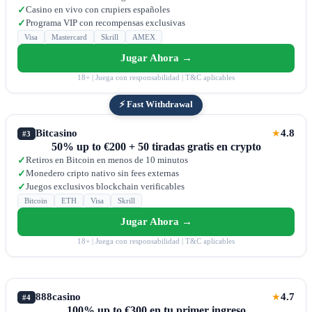
Casino en vivo con crupiers españoles
✓
Programa VIP con recompensas exclusivas
✓
Visa
Mastercard
Skrill
AMEX
Jugar Ahora →
18+ | Juega con responsabilidad | T&C aplicables
⚡ Fast Withdrawal
Bitcasino
4.8
★
#3
50% up to €200 + 50 tiradas gratis en crypto
Retiros en Bitcoin en menos de 10 minutos
✓
Monedero cripto nativo sin fees externas
✓
Juegos exclusivos blockchain verificables
✓
Bitcoin
ETH
Visa
Skrill
Jugar Ahora →
18+ | Juega con responsabilidad | T&C aplicables
888casino
4.7
★
#4
100% up to €300 en tu primer ingreso