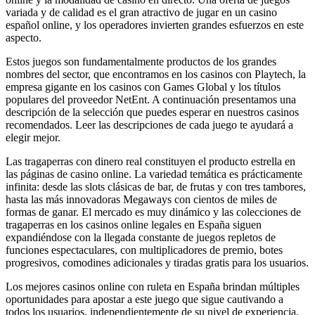
variada y de calidad es el gran atractivo de jugar en un casino
español online, y los operadores invierten grandes esfuerzos en este
aspecto.
Estos juegos son fundamentalmente productos de los grandes
nombres del sector, que encontramos en los casinos con Playtech, la
empresa gigante en los casinos con Games Global y los títulos
populares del proveedor NetEnt. A continuación presentamos una
descripción de la selección que puedes esperar en nuestros casinos
recomendados. Leer las descripciones de cada juego te ayudará a
elegir mejor.
Las tragaperras con dinero real constituyen el producto estrella en
las páginas de casino online. La variedad temática es prácticamente
infinita: desde las slots clásicas de bar, de frutas y con tres tambores,
hasta las más innovadoras Megaways con cientos de miles de
formas de ganar. El mercado es muy dinámico y las colecciones de
tragaperras en los casinos online legales en España siguen
expandiéndose con la llegada constante de juegos repletos de
funciones espectaculares, con multiplicadores de premio, botes
progresivos, comodines adicionales y tiradas gratis para los usuarios.
Los mejores casinos online con ruleta en España brindan múltiples
oportunidades para apostar a este juego que sigue cautivando a
todos los usuarios, independientemente de su nivel de experiencia.