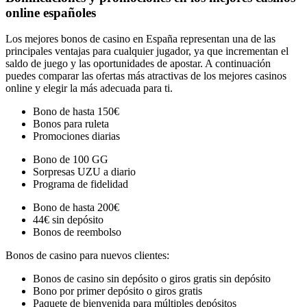
online españoles
Los mejores bonos de casino en España representan una de las
principales ventajas para cualquier jugador, ya que incrementan el
saldo de juego y las oportunidades de apostar. A continuación
puedes comparar las ofertas más atractivas de los mejores casinos
online y elegir la más adecuada para ti.
Bono de hasta 150€
Bonos para ruleta
Promociones diarias
Bono de 100 GG
Sorpresas UZU a diario
Programa de fidelidad
Bono de hasta 200€
44€ sin depósito
Bonos de reembolso
Bonos de casino para nuevos clientes:
Bonos de casino sin depósito o giros gratis sin depósito
Bono por primer depósito o giros gratis
Paquete de bienvenida para múltiples depósitos