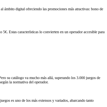
al ámbito digital ofreciendo las promociones más atractivas: bono de
 5€. Estas características lo convierten en un operador accesible para
. Pero su catálogo va mucho más allá, superando los 3.000 juegos de
 según la normativa del operador.
 juegos es uno de los más extensos y variados, abarcando tanto