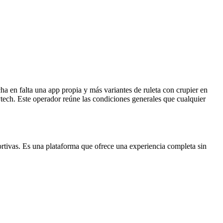
a en falta una app propia y más variantes de ruleta con crupier en
tech. Este operador reúne las condiciones generales que cualquier
ortivas. Es una plataforma que ofrece una experiencia completa sin