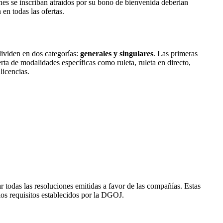
nes se inscriban atraídos por su bono de bienvenida deberían
en todas las ofertas.
dividen en dos categorías:
generales y singulares
. Las primeras
erta de modalidades específicas como ruleta, ruleta en directo,
licencias.
r todas las resoluciones emitidas a favor de las compañías. Estas
los requisitos establecidos por la DGOJ.