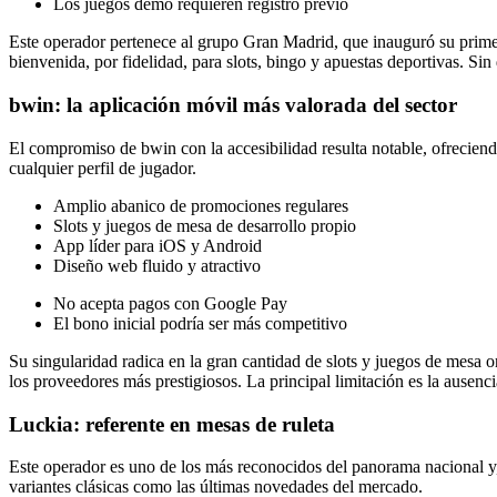
Los juegos demo requieren registro previo
Este operador pertenece al grupo Gran Madrid, que inauguró su primer
bienvenida, por fidelidad, para slots, bingo y apuestas deportivas. Sin
bwin: la aplicación móvil más valorada del sector
El compromiso de bwin con la accesibilidad resulta notable, ofreciend
cualquier perfil de jugador.
Amplio abanico de promociones regulares
Slots y juegos de mesa de desarrollo propio
App líder para iOS y Android
Diseño web fluido y atractivo
No acepta pagos con Google Pay
El bono inicial podría ser más competitivo
Su singularidad radica en la gran cantidad de slots y juegos de mesa 
los proveedores más prestigiosos. La principal limitación es la ausenc
Luckia: referente en mesas de ruleta
Este operador es uno de los más reconocidos del panorama nacional y,
variantes clásicas como las últimas novedades del mercado.