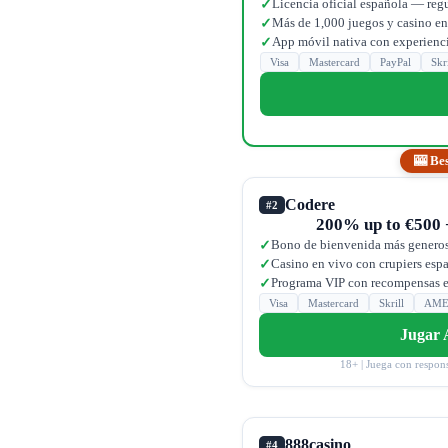
Licencia oficial española — reg
✓
Más de 1,000 juegos y casino e
✓
App móvil nativa con experienci
✓
Visa
Mastercard
PayPal
Skri
🎰 Be
Codere
#2
200% up to €500 +
Bono de bienvenida más generos
✓
Casino en vivo con crupiers esp
✓
Programa VIP con recompensas e
✓
Visa
Mastercard
Skrill
AM
Jugar
18+ | Juega con respon
888casino
#4