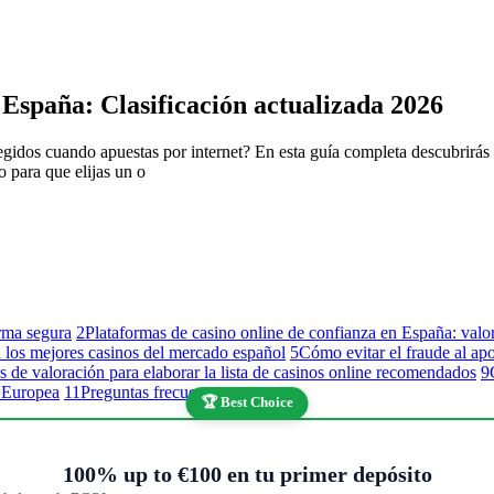
n España: Clasificación actualizada 2026
otegidos cuando apuestas por internet? En esta guía completa descubrirá
o para que elijas un o
rma segura
2
Plataformas de casino online de confianza en España: valo
a los mejores casinos del mercado español
5
Cómo evitar el fraude al apo
os de valoración para elaborar la lista de casinos online recomendados
9
n Europea
11
Preguntas frecuentes
🏆 Best Choice
100% up to €100 en tu primer depósito