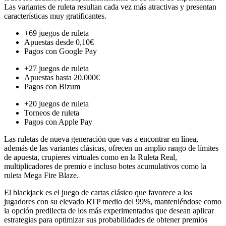
Las variantes de ruleta resultan cada vez más atractivas y presentan
características muy gratificantes.
+69 juegos de ruleta
Apuestas desde 0,10€
Pagos con Google Pay
+27 juegos de ruleta
Apuestas hasta 20.000€
Pagos con Bizum
+20 juegos de ruleta
Torneos de ruleta
Pagos con Apple Pay
Las ruletas de nueva generación que vas a encontrar en línea,
además de las variantes clásicas, ofrecen un amplio rango de límites
de apuesta, crupieres virtuales como en la Ruleta Real,
multiplicadores de premio e incluso botes acumulativos como la
ruleta Mega Fire Blaze.
El blackjack es el juego de cartas clásico que favorece a los
jugadores con su elevado RTP medio del 99%, manteniéndose como
la opción predilecta de los más experimentados que desean aplicar
estrategias para optimizar sus probabilidades de obtener premios