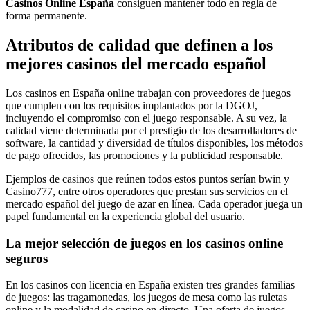
Casinos Online España
consiguen mantener todo en regla de
forma permanente.
Atributos de calidad que definen a los
mejores casinos del mercado español
Los casinos en España online trabajan con proveedores de juegos
que cumplen con los requisitos implantados por la DGOJ,
incluyendo el compromiso con el juego responsable. A su vez, la
calidad viene determinada por el prestigio de los desarrolladores de
software, la cantidad y diversidad de títulos disponibles, los métodos
de pago ofrecidos, las promociones y la publicidad responsable.
Ejemplos de casinos que reúnen todos estos puntos serían bwin y
Casino777, entre otros operadores que prestan sus servicios en el
mercado español del juego de azar en línea. Cada operador juega un
papel fundamental en la experiencia global del usuario.
La mejor selección de juegos en los casinos online
seguros
En los casinos con licencia en España existen tres grandes familias
de juegos: las tragamonedas, los juegos de mesa como las ruletas
online y la modalidad de casino en directo. Una oferta de juegos