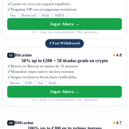
Casino en vivo con crupiers españoles
✓
Programa VIP con recompensas exclusivas
✓
Visa
Mastercard
Skrill
AMEX
Jugar Ahora →
18+ | Juega con responsabilidad | T&C aplicables
⚡ Fast Withdrawal
Bitcasino
4.8
★
#3
50% up to €200 + 50 tiradas gratis en crypto
Retiros en Bitcoin en menos de 10 minutos
✓
Monedero cripto nativo sin fees externas
✓
Juegos exclusivos blockchain verificables
✓
Bitcoin
ETH
Visa
Skrill
Jugar Ahora →
18+ | Juega con responsabilidad | T&C aplicables
888casino
4.7
★
#4
100% up to €300 en tu primer ingreso