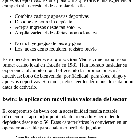
apuestas deportivas. Es una plataforma que ofrece una experiencia
completa sin necesidad de cambiar de sitio.
Combina casino y apuestas deportivas
Dispone de bono sin depósito
Acepta ingresos desde tan solo 1€
Amplia variedad de ofertas promocionales
No incluye juegos de rasca y gana
Los juegos demo requieren registro previo
Este operador pertenece al grupo Gran Madrid, que inauguró su
primer casino legal en España en 1981. Han logrado trasladar su
experiencia al ámbito digital ofreciendo las promociones más
atractivas: bono de bienvenida, por fidelidad, para slots, bingo y
apuestas deportivas. Sin duda, debes leer los términos de cada bono
antes de activarlo.
bwin: la aplicación móvil más valorada del sector
El compromiso de bwin con la accesibilidad resulta notable,
ofreciendo la app mejor puntuada del mercado y permitiendo
depósitos desde solo 5€. Estas características lo convierten en un
operador accesible para cualquier perfil de jugador.