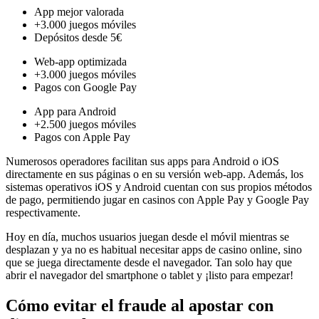
App mejor valorada
+3.000 juegos móviles
Depósitos desde 5€
Web-app optimizada
+3.000 juegos móviles
Pagos con Google Pay
App para Android
+2.500 juegos móviles
Pagos con Apple Pay
Numerosos operadores facilitan sus apps para Android o iOS
directamente en sus páginas o en su versión web-app. Además, los
sistemas operativos iOS y Android cuentan con sus propios métodos
de pago, permitiendo jugar en casinos con Apple Pay y Google Pay
respectivamente.
Hoy en día, muchos usuarios juegan desde el móvil mientras se
desplazan y ya no es habitual necesitar apps de casino online, sino
que se juega directamente desde el navegador. Tan solo hay que
abrir el navegador del smartphone o tablet y ¡listo para empezar!
Cómo evitar el fraude al apostar con