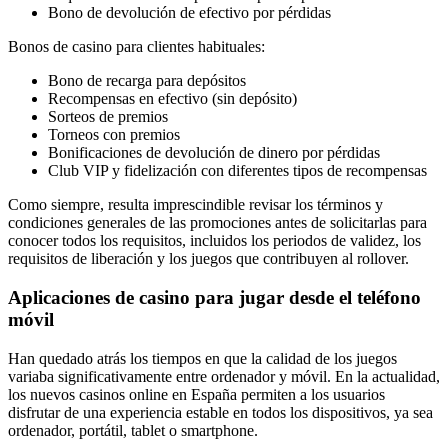
Bono de devolución de efectivo por pérdidas
Bonos de casino para clientes habituales:
Bono de recarga para depósitos
Recompensas en efectivo (sin depósito)
Sorteos de premios
Torneos con premios
Bonificaciones de devolución de dinero por pérdidas
Club VIP y fidelización con diferentes tipos de recompensas
Como siempre, resulta imprescindible revisar los términos y
condiciones generales de las promociones antes de solicitarlas para
conocer todos los requisitos, incluidos los periodos de validez, los
requisitos de liberación y los juegos que contribuyen al rollover.
Aplicaciones de casino para jugar desde el teléfono
móvil
Han quedado atrás los tiempos en que la calidad de los juegos
variaba significativamente entre ordenador y móvil. En la actualidad,
los nuevos casinos online en España permiten a los usuarios
disfrutar de una experiencia estable en todos los dispositivos, ya sea
ordenador, portátil, tablet o smartphone.