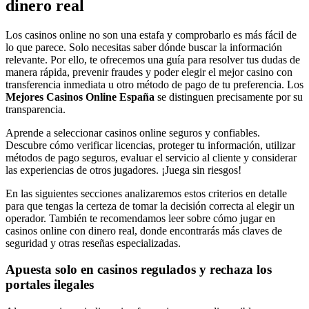
dinero real
Los casinos online no son una estafa y comprobarlo es más fácil de
lo que parece. Solo necesitas saber dónde buscar la información
relevante. Por ello, te ofrecemos una guía para resolver tus dudas de
manera rápida, prevenir fraudes y poder elegir el mejor casino con
transferencia inmediata u otro método de pago de tu preferencia. Los
Mejores Casinos Online España
se distinguen precisamente por su
transparencia.
Aprende a seleccionar casinos online seguros y confiables.
Descubre cómo verificar licencias, proteger tu información, utilizar
métodos de pago seguros, evaluar el servicio al cliente y considerar
las experiencias de otros jugadores. ¡Juega sin riesgos!
En las siguientes secciones analizaremos estos criterios en detalle
para que tengas la certeza de tomar la decisión correcta al elegir un
operador. También te recomendamos leer sobre cómo jugar en
casinos online con dinero real, donde encontrarás más claves de
seguridad y otras reseñas especializadas.
Apuesta solo en casinos regulados y rechaza los
portales ilegales