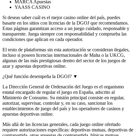
MARCA Apuestas
YAASS CASINO
Si deseas saber cuál es el mejor casino online del país, puedes
basarte en los sitios con licencias de la DGOJ que recomendamos.
Estas páginas garantizan acceso a un juego cuidado, responsable y
transparente. Juega siempre con responsabilidad y comprueba las
condiciones que aplican en cada operador.
El resto de plataformas sin esta autorización se consideran ilegales,
incluso si poseen licencias internacionales de Malta o la UKCG,
algunas de las más prestigiosas dentro del sector de los juegos de
azar y apuestas deportivas online.
¿Qué función desempeña la DGOJ?
▼
La Dirección General de Ordenación del Juego es el organismo
estatal encargado de regular el juego en España, adscrito al
Ministerio de Consumo. Su misión principal consiste en regular,
autorizar, supervisar, controlar y, en su caso, sancionar los
establecimientos de juego del país y los operadores de casinos y
apuestas deportivas online.
Más allá de las licencias generales, cada juego online ofertado
requiere autorizaciones específicas: deportivas mutuas, deportivas de
contrapartida, otras apuestas de contrapartida, hípicas mutuas,