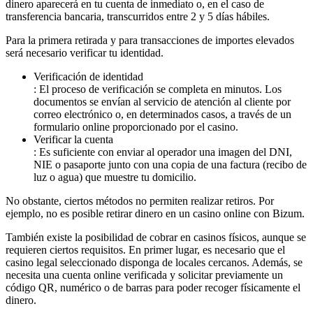
dinero aparecerá en tu cuenta de inmediato o, en el caso de
transferencia bancaria, transcurridos entre 2 y 5 días hábiles.
Para la primera retirada y para transacciones de importes elevados
será necesario verificar tu identidad.
Verificación de identidad
: El proceso de verificación se completa en minutos. Los
documentos se envían al servicio de atención al cliente por
correo electrónico o, en determinados casos, a través de un
formulario online proporcionado por el casino.
Verificar la cuenta
: Es suficiente con enviar al operador una imagen del DNI,
NIE o pasaporte junto con una copia de una factura (recibo de
luz o agua) que muestre tu domicilio.
No obstante, ciertos métodos no permiten realizar retiros. Por
ejemplo, no es posible retirar dinero en un casino online con Bizum.
También existe la posibilidad de cobrar en casinos físicos, aunque se
requieren ciertos requisitos. En primer lugar, es necesario que el
casino legal seleccionado disponga de locales cercanos. Además, se
necesita una cuenta online verificada y solicitar previamente un
código QR, numérico o de barras para poder recoger físicamente el
dinero.