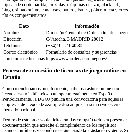
hípicas de contrapartida, cruzadas, máquinas de azar, blackjack,
bingo, slingo online, concursos, punto y banca, póker, ruleta y otros
títulos complementarios.
Dato
Información
Nombre
Dirección General de Ordenación del Juego
Dirección
C/ Atocha, 3 MADRID 28012
Teléfono
(+34) 91 571 40 80
Correo electrónico
Formulario de consultas y sugerencias
Directorio de licencias
https://www.ordenacionjuego.es/
Proceso de concesión de licencias de juego online en
España
Como mencionamos anteriormente, solo los casinos online con
licencia están habilitados para operar legalmente en España.
Periódicamente, la DGOJ publica una convocatoria para aquellas
empresas de juegos de azar que desean prestar sus servicios en el
mercado nacional.
Dentro de este proceso de licitación, las compañías deben presentar
documentación que acredite el cumplimiento de los requisitos
técnicos, jurídicos y económicos que exige la legislación vigente. Si