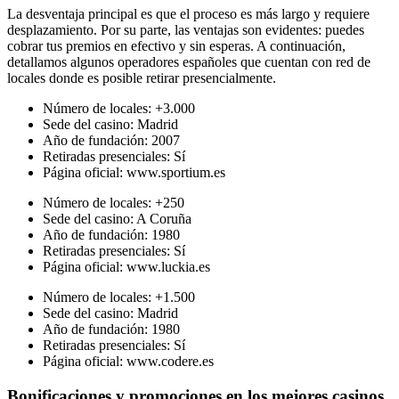
La desventaja principal es que el proceso es más largo y requiere
desplazamiento. Por su parte, las ventajas son evidentes: puedes
cobrar tus premios en efectivo y sin esperas. A continuación,
detallamos algunos operadores españoles que cuentan con red de
locales donde es posible retirar presencialmente.
Número de locales: +3.000
Sede del casino: Madrid
Año de fundación: 2007
Retiradas presenciales: Sí
Página oficial: www.sportium.es
Número de locales: +250
Sede del casino: A Coruña
Año de fundación: 1980
Retiradas presenciales: Sí
Página oficial: www.luckia.es
Número de locales: +1.500
Sede del casino: Madrid
Año de fundación: 1980
Retiradas presenciales: Sí
Página oficial: www.codere.es
Bonificaciones y promociones en los mejores casinos