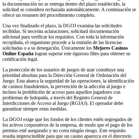
la documentación no se entrega dentro del plazo establecido, la
solicitud se considera rechazada automáticamente. A continuación se
ofrece un resumen del procedimiento completo.
Una vez finalizado el plazo, la DGOJ examina las solicitudes
recibidas. Si necesita aclaraciones, solicitará documentación
adicional para verificar los requisitos. Con toda la información
recopilada, el organismo procede a la emisión de las licencias
solicitadas o a su denegación. Únicamente los
Mejores Casinos
Online España
logran superar este riguroso filtro para obtener su
certificación legal.
La protección de los usuarios de juegos de azar constituye una
prioridad absoluta para la Dirección General de Ordenación del
Juego. Esta abarca la seguridad de las operaciones, la identificación
de casinos fraudulentos, la prevención de la adicción al juego e
incluso la prohibición de acceso para aquellos jugadores con
problemas de ludopatía, a través del Registro General de
Interdicciones de Acceso al Juego (RGIAJ). El operador debe
garantizar siempre estas medidas.
La DGOJ exige que los fondos de los clientes estén segregados de
los activos corporativos de la empresa, de modo que el pago de los
premios esté asegurado y no corra ningún riesgo. Este requisito
resulta imprescindible para que un casino aparezca en el directorio