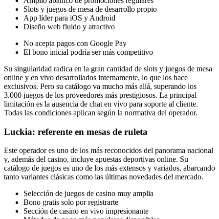
Amplio abanico de promociones regulares
Slots y juegos de mesa de desarrollo propio
App líder para iOS y Android
Diseño web fluido y atractivo
No acepta pagos con Google Pay
El bono inicial podría ser más competitivo
Su singularidad radica en la gran cantidad de slots y juegos de mesa
online y en vivo desarrollados internamente, lo que los hace
exclusivos. Pero su catálogo va mucho más allá, superando los
3.000 juegos de los proveedores más prestigiosos. La principal
limitación es la ausencia de chat en vivo para soporte al cliente.
Todas las condiciones aplican según la normativa del operador.
Luckia: referente en mesas de ruleta
Este operador es uno de los más reconocidos del panorama nacional
y, además del casino, incluye apuestas deportivas online. Su
catálogo de juegos es uno de los más extensos y variados, abarcando
tanto variantes clásicas como las últimas novedades del mercado.
Selección de juegos de casino muy amplia
Bono gratis solo por registrarte
Sección de casino en vivo impresionante