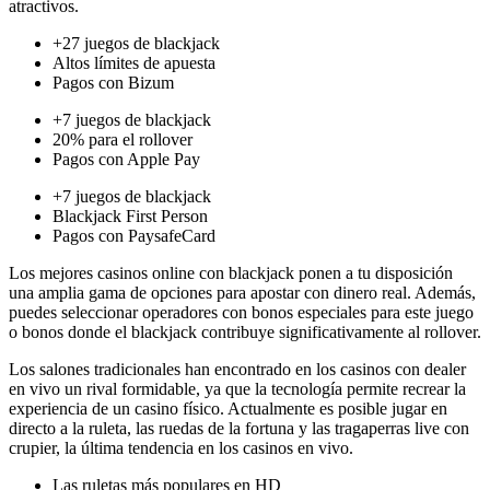
atractivos.
+27 juegos de blackjack
Altos límites de apuesta
Pagos con Bizum
+7 juegos de blackjack
20% para el rollover
Pagos con Apple Pay
+7 juegos de blackjack
Blackjack First Person
Pagos con PaysafeCard
Los mejores casinos online con blackjack ponen a tu disposición
una amplia gama de opciones para apostar con dinero real. Además,
puedes seleccionar operadores con bonos especiales para este juego
o bonos donde el blackjack contribuye significativamente al rollover.
Los salones tradicionales han encontrado en los casinos con dealer
en vivo un rival formidable, ya que la tecnología permite recrear la
experiencia de un casino físico. Actualmente es posible jugar en
directo a la ruleta, las ruedas de la fortuna y las tragaperras live con
crupier, la última tendencia en los casinos en vivo.
Las ruletas más populares en HD