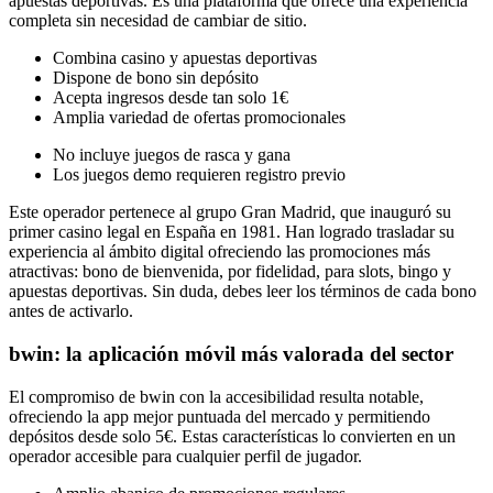
apuestas deportivas. Es una plataforma que ofrece una experiencia
completa sin necesidad de cambiar de sitio.
Combina casino y apuestas deportivas
Dispone de bono sin depósito
Acepta ingresos desde tan solo 1€
Amplia variedad de ofertas promocionales
No incluye juegos de rasca y gana
Los juegos demo requieren registro previo
Este operador pertenece al grupo Gran Madrid, que inauguró su
primer casino legal en España en 1981. Han logrado trasladar su
experiencia al ámbito digital ofreciendo las promociones más
atractivas: bono de bienvenida, por fidelidad, para slots, bingo y
apuestas deportivas. Sin duda, debes leer los términos de cada bono
antes de activarlo.
bwin: la aplicación móvil más valorada del sector
El compromiso de bwin con la accesibilidad resulta notable,
ofreciendo la app mejor puntuada del mercado y permitiendo
depósitos desde solo 5€. Estas características lo convierten en un
operador accesible para cualquier perfil de jugador.