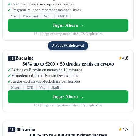
Casino en vivo con crupiers españoles
✓
Programa VIP con recompensas exclusivas
✓
Visa
Mastercard
Skrill
AMEX
Jugar Ahora →
18+ | Juega con responsabilidad | T&C aplicables
⚡ Fast Withdrawal
Bitcasino
4.8
★
#3
50% up to €200 + 50 tiradas gratis en crypto
Retiros en Bitcoin en menos de 10 minutos
✓
Monedero cripto nativo sin fees externas
✓
Juegos exclusivos blockchain verificables
✓
Bitcoin
ETH
Visa
Skrill
Jugar Ahora →
18+ | Juega con responsabilidad | T&C aplicables
888casino
4.7
★
#4
100% up to €300 en tu primer ingreso