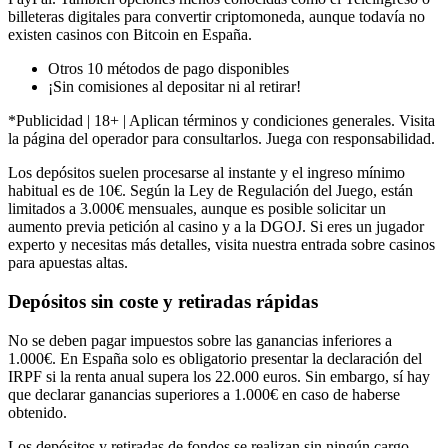
billeteras digitales para convertir criptomoneda, aunque todavía no
existen casinos con Bitcoin en España.
Otros 10 métodos de pago disponibles
¡Sin comisiones al depositar ni al retirar!
*Publicidad | 18+ | Aplican términos y condiciones generales. Visita
la página del operador para consultarlos. Juega con responsabilidad.
Los depósitos suelen procesarse al instante y el ingreso mínimo
habitual es de 10€. Según la Ley de Regulación del Juego, están
limitados a 3.000€ mensuales, aunque es posible solicitar un
aumento previa petición al casino y a la DGOJ. Si eres un jugador
experto y necesitas más detalles, visita nuestra entrada sobre casinos
para apuestas altas.
Depósitos sin coste y retiradas rápidas
No se deben pagar impuestos sobre las ganancias inferiores a
1.000€. En España solo es obligatorio presentar la declaración del
IRPF si la renta anual supera los 22.000 euros. Sin embargo, sí hay
que declarar ganancias superiores a 1.000€ en caso de haberse
obtenido.
Los depósitos y retiradas de fondos se realizan sin ningún cargo