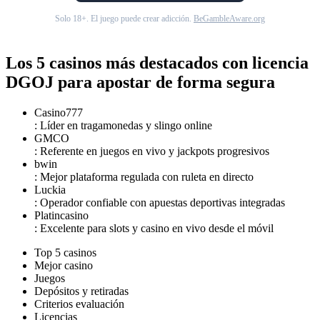
Solo 18+. El juego puede crear adicción.
BeGambleAware.org
Los 5 casinos más destacados con licencia
DGOJ para apostar de forma segura
Casino777
: Líder en tragamonedas y slingo online
GMCO
: Referente en juegos en vivo y jackpots progresivos
bwin
: Mejor plataforma regulada con ruleta en directo
Luckia
: Operador confiable con apuestas deportivas integradas
Platincasino
: Excelente para slots y casino en vivo desde el móvil
Top 5 casinos
Mejor casino
Juegos
Depósitos y retiradas
Criterios evaluación
Licencias