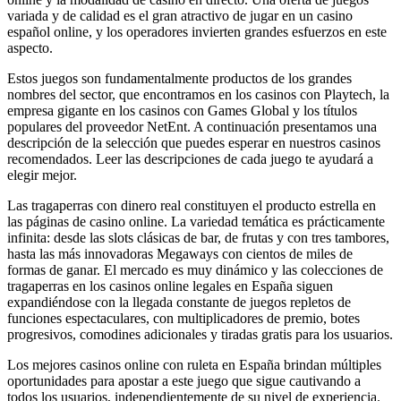
variada y de calidad es el gran atractivo de jugar en un casino
español online, y los operadores invierten grandes esfuerzos en este
aspecto.
Estos juegos son fundamentalmente productos de los grandes
nombres del sector, que encontramos en los casinos con Playtech, la
empresa gigante en los casinos con Games Global y los títulos
populares del proveedor NetEnt. A continuación presentamos una
descripción de la selección que puedes esperar en nuestros casinos
recomendados. Leer las descripciones de cada juego te ayudará a
elegir mejor.
Las tragaperras con dinero real constituyen el producto estrella en
las páginas de casino online. La variedad temática es prácticamente
infinita: desde las slots clásicas de bar, de frutas y con tres tambores,
hasta las más innovadoras Megaways con cientos de miles de
formas de ganar. El mercado es muy dinámico y las colecciones de
tragaperras en los casinos online legales en España siguen
expandiéndose con la llegada constante de juegos repletos de
funciones espectaculares, con multiplicadores de premio, botes
progresivos, comodines adicionales y tiradas gratis para los usuarios.
Los mejores casinos online con ruleta en España brindan múltiples
oportunidades para apostar a este juego que sigue cautivando a
todos los usuarios, independientemente de su nivel de experiencia.