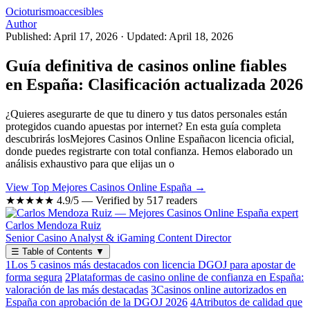
Ocioturismoaccesibles
Author
Published: April 17, 2026
·
Updated: April 18, 2026
Guía definitiva de casinos online fiables
en España: Clasificación actualizada 2026
¿Quieres asegurarte de que tu dinero y tus datos personales están
protegidos cuando apuestas por internet? En esta guía completa
descubrirás losMejores Casinos Online Españacon licencia oficial,
donde puedes registrarte con total confianza. Hemos elaborado un
análisis exhaustivo para que elijas un o
View Top Mejores Casinos Online España →
★★★★★
4.9/5 — Verified by 517 readers
Carlos Mendoza Ruiz
Senior Casino Analyst & iGaming Content Director
☰
Table of Contents
▼
1
Los 5 casinos más destacados con licencia DGOJ para apostar de
forma segura
2
Plataformas de casino online de confianza en España:
valoración de las más destacadas
3
Casinos online autorizados en
España con aprobación de la DGOJ 2026
4
Atributos de calidad que