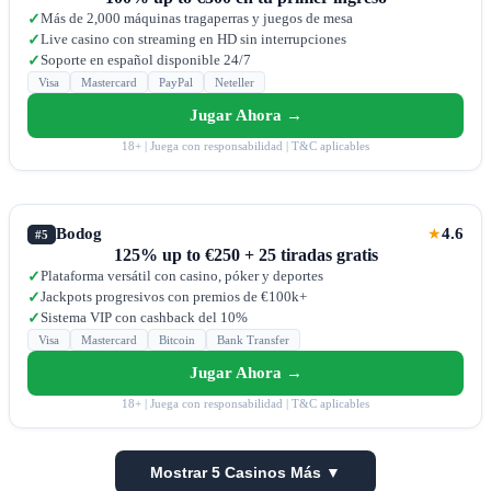
Más de 2,000 máquinas tragaperras y juegos de mesa
✓
Live casino con streaming en HD sin interrupciones
✓
Soporte en español disponible 24/7
✓
Visa
Mastercard
PayPal
Neteller
Jugar Ahora →
18+ | Juega con responsabilidad | T&C aplicables
Bodog
4.6
★
#5
125% up to €250 + 25 tiradas gratis
Plataforma versátil con casino, póker y deportes
✓
Jackpots progresivos con premios de €100k+
✓
Sistema VIP con cashback del 10%
✓
Visa
Mastercard
Bitcoin
Bank Transfer
Jugar Ahora →
18+ | Juega con responsabilidad | T&C aplicables
Mostrar 5 Casinos Más ▼