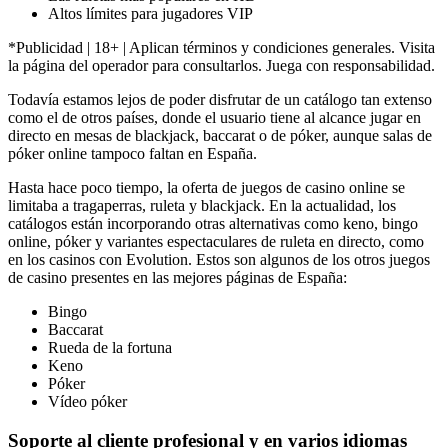
Altos límites para jugadores VIP
*Publicidad | 18+ | Aplican términos y condiciones generales. Visita
la página del operador para consultarlos. Juega con responsabilidad.
Todavía estamos lejos de poder disfrutar de un catálogo tan extenso
como el de otros países, donde el usuario tiene al alcance jugar en
directo en mesas de blackjack, baccarat o de póker, aunque salas de
póker online tampoco faltan en España.
Hasta hace poco tiempo, la oferta de juegos de casino online se
limitaba a tragaperras, ruleta y blackjack. En la actualidad, los
catálogos están incorporando otras alternativas como keno, bingo
online, póker y variantes espectaculares de ruleta en directo, como
en los casinos con Evolution. Estos son algunos de los otros juegos
de casino presentes en las mejores páginas de España:
Bingo
Baccarat
Rueda de la fortuna
Keno
Póker
Vídeo póker
Soporte al cliente profesional y en varios idiomas