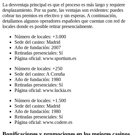
La desventaja principal es que el proceso es más largo y requiere
desplazamiento. Por su parte, las ventajas son evidentes: puedes
cobrar tus premios en efectivo y sin esperas. A continuación,
detallamos algunos operadores españoles que cuentan con red de
locales donde es posible retirar presencialmente.
Número de locales: +3.000
Sede del casino: Madrid
Año de fundación: 2007
Retiradas presenciales: Sí
Página oficial: www.sportium.es
Número de locales: +250
Sede del casino: A Coruña
Año de fundación: 1980
Retiradas presenciales: Sí
Página oficial: www.luckia.es
Número de locales: +1.500
Sede del casino: Madrid
Año de fundación: 1980
Retiradas presenciales: Sí
Página oficial: www.codere.es
Bonificaciones y promociones en los mejores casinos