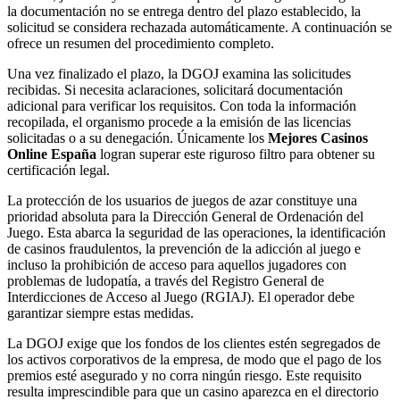
la documentación no se entrega dentro del plazo establecido, la
solicitud se considera rechazada automáticamente. A continuación se
ofrece un resumen del procedimiento completo.
Una vez finalizado el plazo, la DGOJ examina las solicitudes
recibidas. Si necesita aclaraciones, solicitará documentación
adicional para verificar los requisitos. Con toda la información
recopilada, el organismo procede a la emisión de las licencias
solicitadas o a su denegación. Únicamente los
Mejores Casinos
Online España
logran superar este riguroso filtro para obtener su
certificación legal.
La protección de los usuarios de juegos de azar constituye una
prioridad absoluta para la Dirección General de Ordenación del
Juego. Esta abarca la seguridad de las operaciones, la identificación
de casinos fraudulentos, la prevención de la adicción al juego e
incluso la prohibición de acceso para aquellos jugadores con
problemas de ludopatía, a través del Registro General de
Interdicciones de Acceso al Juego (RGIAJ). El operador debe
garantizar siempre estas medidas.
La DGOJ exige que los fondos de los clientes estén segregados de
los activos corporativos de la empresa, de modo que el pago de los
premios esté asegurado y no corra ningún riesgo. Este requisito
resulta imprescindible para que un casino aparezca en el directorio