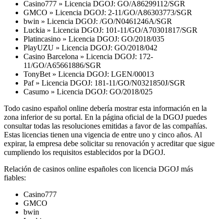
Casino777 » Licencia DGOJ: GO/A86299112/SGR
GMCO » Licencia DGOJ: 2-11/GO/A86303773/SGR
bwin » Licencia DGOJ: /GO/N0461246A/SGR
Luckia » Licencia DGOJ: 101-11/GO/A70301817/SGR
Platincasino » Licencia DGOJ: GO/2018/035
PlayUZU » Licencia DGOJ: GO/2018/042
Casino Barcelona » Licencia DGOJ: 172-
11/GO/A65661886/SGR
TonyBet » Licencia DGOJ: LGEN/00013
Paf » Licencia DGOJ: 181-11/GO/N0321850J/SGR
Casumo » Licencia DGOJ: GO/2018/025
Todo casino español online debería mostrar esta información en la
zona inferior de su portal. En la página oficial de la DGOJ puedes
consultar todas las resoluciones emitidas a favor de las compañías.
Estas licencias tienen una vigencia de entre uno y cinco años. Al
expirar, la empresa debe solicitar su renovación y acreditar que sigue
cumpliendo los requisitos establecidos por la DGOJ.
Relación de casinos online españoles con licencia DGOJ más
fiables:
Casino777
GMCO
bwin