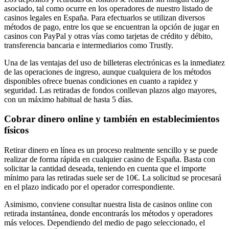
asociado, tal como ocurre en los operadores de nuestro listado de
casinos legales en España. Para efectuarlos se utilizan diversos
métodos de pago, entre los que se encuentran la opción de jugar en
casinos con PayPal y otras vías como tarjetas de crédito y débito,
transferencia bancaria e intermediarios como Trustly.
Una de las ventajas del uso de billeteras electrónicas es la inmediatez
de las operaciones de ingreso, aunque cualquiera de los métodos
disponibles ofrece buenas condiciones en cuanto a rapidez y
seguridad. Las retiradas de fondos conllevan plazos algo mayores,
con un máximo habitual de hasta 5 días.
Cobrar dinero online y también en establecimientos
físicos
Retirar dinero en línea es un proceso realmente sencillo y se puede
realizar de forma rápida en cualquier casino de España. Basta con
solicitar la cantidad deseada, teniendo en cuenta que el importe
mínimo para las retiradas suele ser de 10€. La solicitud se procesará
en el plazo indicado por el operador correspondiente.
Asimismo, conviene consultar nuestra lista de casinos online con
retirada instantánea, donde encontrarás los métodos y operadores
más veloces. Dependiendo del medio de pago seleccionado, el