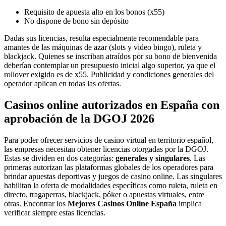
Requisito de apuesta alto en los bonos (x55)
No dispone de bono sin depósito
Dadas sus licencias, resulta especialmente recomendable para
amantes de las máquinas de azar (slots y video bingo), ruleta y
blackjack. Quienes se inscriban atraídos por su bono de bienvenida
deberían contemplar un presupuesto inicial algo superior, ya que el
rollover exigido es de x55. Publicidad y condiciones generales del
operador aplican en todas las ofertas.
Casinos online autorizados en España con
aprobación de la DGOJ 2026
Para poder ofrecer servicios de casino virtual en territorio español,
las empresas necesitan obtener licencias otorgadas por la DGOJ.
Estas se dividen en dos categorías:
generales y singulares
. Las
primeras autorizan las plataformas globales de los operadores para
brindar apuestas deportivas y juegos de casino online. Las singulares
habilitan la oferta de modalidades específicas como ruleta, ruleta en
directo, tragaperras, blackjack, póker o apuestas virtuales, entre
otras. Encontrar los
Mejores Casinos Online España
implica
verificar siempre estas licencias.