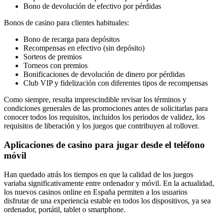
Bono de devolución de efectivo por pérdidas
Bonos de casino para clientes habituales:
Bono de recarga para depósitos
Recompensas en efectivo (sin depósito)
Sorteos de premios
Torneos con premios
Bonificaciones de devolución de dinero por pérdidas
Club VIP y fidelización con diferentes tipos de recompensas
Como siempre, resulta imprescindible revisar los términos y
condiciones generales de las promociones antes de solicitarlas para
conocer todos los requisitos, incluidos los periodos de validez, los
requisitos de liberación y los juegos que contribuyen al rollover.
Aplicaciones de casino para jugar desde el teléfono
móvil
Han quedado atrás los tiempos en que la calidad de los juegos
variaba significativamente entre ordenador y móvil. En la actualidad,
los nuevos casinos online en España permiten a los usuarios
disfrutar de una experiencia estable en todos los dispositivos, ya sea
ordenador, portátil, tablet o smartphone.