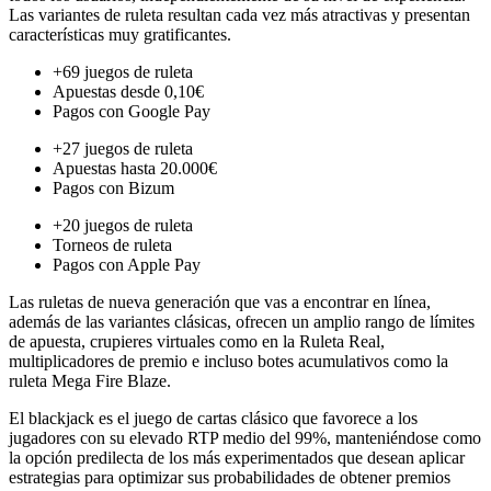
Las variantes de ruleta resultan cada vez más atractivas y presentan
características muy gratificantes.
+69 juegos de ruleta
Apuestas desde 0,10€
Pagos con Google Pay
+27 juegos de ruleta
Apuestas hasta 20.000€
Pagos con Bizum
+20 juegos de ruleta
Torneos de ruleta
Pagos con Apple Pay
Las ruletas de nueva generación que vas a encontrar en línea,
además de las variantes clásicas, ofrecen un amplio rango de límites
de apuesta, crupieres virtuales como en la Ruleta Real,
multiplicadores de premio e incluso botes acumulativos como la
ruleta Mega Fire Blaze.
El blackjack es el juego de cartas clásico que favorece a los
jugadores con su elevado RTP medio del 99%, manteniéndose como
la opción predilecta de los más experimentados que desean aplicar
estrategias para optimizar sus probabilidades de obtener premios