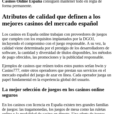
Casinos Online España
consiguen mantener todo en regla de
forma permanente.
Atributos de calidad que definen a los
mejores casinos del mercado español
Los casinos en España online trabajan con proveedores de juegos
que cumplen con los requisitos implantados por la DGOJ,
incluyendo el compromiso con el juego responsable. A su vez, la
calidad viene determinada por el prestigio de los desarrolladores de
software, la cantidad y diversidad de títulos disponibles, los métodos
de pago ofrecidos, las promociones y la publicidad responsable.
Ejemplos de casinos que reúnen todos estos puntos serían bwin y
Casino777, entre otros operadores que prestan sus servicios en el
mercado español del juego de azar en línea. Cada operador juega un
papel fundamental en la experiencia global del usuario.
La mejor selección de juegos en los casinos online
seguros
En los casinos con licencia en España existen tres grandes familias
de juegos: las tragamonedas, los juegos de mesa como las ruletas
online y la modalidad de casino en directo. Una oferta de juegos