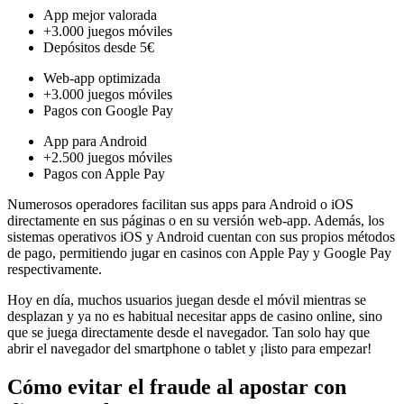
App mejor valorada
+3.000 juegos móviles
Depósitos desde 5€
Web-app optimizada
+3.000 juegos móviles
Pagos con Google Pay
App para Android
+2.500 juegos móviles
Pagos con Apple Pay
Numerosos operadores facilitan sus apps para Android o iOS
directamente en sus páginas o en su versión web-app. Además, los
sistemas operativos iOS y Android cuentan con sus propios métodos
de pago, permitiendo jugar en casinos con Apple Pay y Google Pay
respectivamente.
Hoy en día, muchos usuarios juegan desde el móvil mientras se
desplazan y ya no es habitual necesitar apps de casino online, sino
que se juega directamente desde el navegador. Tan solo hay que
abrir el navegador del smartphone o tablet y ¡listo para empezar!
Cómo evitar el fraude al apostar con