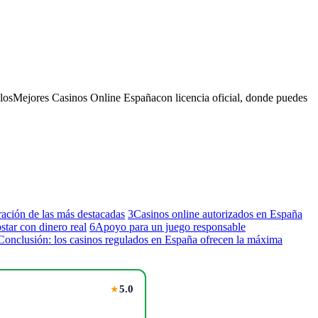
s losMejores Casinos Online Españacon licencia oficial, donde puedes
ración de las más destacadas
3
Casinos online autorizados en España
star con dinero real
6
Apoyo para un juego responsable
Conclusión: los casinos regulados en España ofrecen la máxima
5.0
★