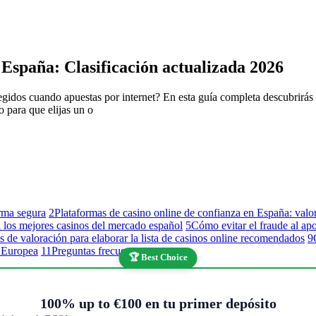
n España: Clasificación actualizada 2026
otegidos cuando apuestas por internet? En esta guía completa descubrirá
o para que elijas un o
rma segura
2
Plataformas de casino online de confianza en España: valo
a los mejores casinos del mercado español
5
Cómo evitar el fraude al apo
os de valoración para elaborar la lista de casinos online recomendados
9
n Europea
11
Preguntas frecuentes
🏆 Best Choice
100% up to €100 en tu primer depósito