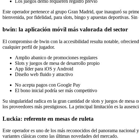
Los juegos demo requieren registro previo
Este operador pertenece al grupo Gran Madrid, que inauguró su primer
bienvenida, por fidelidad, para slots, bingo y apuestas deportivas. Sin
bwin: la aplicación móvil más valorada del sector
El compromiso de bwin con la accesibilidad resulta notable, ofreciend
cualquier perfil de jugador.
Amplio abanico de promociones regulares
Slots y juegos de mesa de desarrollo propio
App líder para iOS y Android
Diseño web fluido y atractivo
No acepta pagos con Google Pay
El bono inicial podría ser más competitivo
Su singularidad radica en la gran cantidad de slots y juegos de mesa 
los proveedores más prestigiosos. La principal limitación es la ausenc
Luckia: referente en mesas de ruleta
Este operador es uno de los más reconocidos del panorama nacional y,
variantes clásicas como las últimas novedades del mercado.