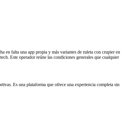
a en falta una app propia y más variantes de ruleta con crupier en
tech. Este operador reúne las condiciones generales que cualquier
ortivas. Es una plataforma que ofrece una experiencia completa sin