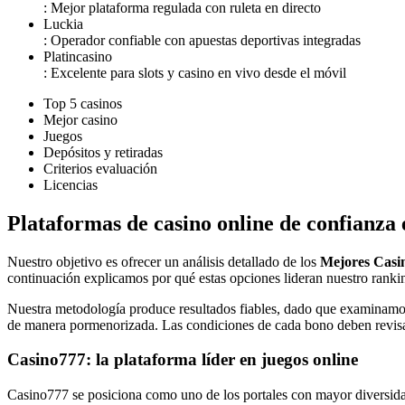
: Mejor plataforma regulada con ruleta en directo
Luckia
: Operador confiable con apuestas deportivas integradas
Platincasino
: Excelente para slots y casino en vivo desde el móvil
Top 5 casinos
Mejor casino
Juegos
Depósitos y retiradas
Criterios evaluación
Licencias
Plataformas de casino online de confianza
Nuestro objetivo es ofrecer un análisis detallado de los
Mejores Casi
continuación explicamos por qué estas opciones lideran nuestro ranking
Nuestra metodología produce resultados fiables, dado que examinamos
de manera pormenorizada. Las condiciones de cada bono deben revisarse
Casino777: la plataforma líder en juegos online
Casino777 se posiciona como uno de los portales con mayor diversidad d