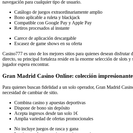
navegación para cualquier tipo de usuario.
Catálogo de juegos extraordinariamente amplio
Bono aplicable a ruleta y blackjack
Compatible con Google Pay y Apple Pay
Retiros procesados al instante
Carece de aplicación descargable
Escasez de game shows en su oferta
Casino777 es uno de los mejores sitios para quienes desean disfrutar 
directo, su principal fortaleza reside en la enorme selección de slo
jugador espera encontrar.
Gran Madrid Casino Online: colección impresionante
Para quienes buscan fidelidad a un solo operador, Gran Madrid Casino 
necesidad de cambiar de sitio.
Combina casino y apuestas deportivas
Dispone de bono sin depósito
Acepta ingresos desde tan solo 1€
Amplia variedad de ofertas promocionales
No incluye juegos de rasca y gana