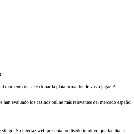
s
 al momento de seleccionar la plataforma donde vas a jugar. A
e han evaluado los casinos online más relevantes del mercado español
lingo. Su interfaz web presenta un diseño intuitivo que facilita la