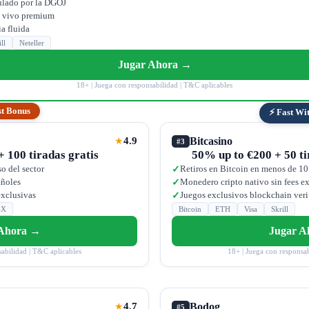
ulado por la DGOJ
n vivo premium
a fluida
ll
Neteller
Jugar Ahora →
18+ | Juega con responsabilidad | T&C aplicables
st Bonus
⚡ Fast Wi
Bitcasino
4.9
★
#3
 100 tiradas gratis
50% up to €200 + 50 ti
o del sector
Retiros en Bitcoin en menos de 1
✓
añoles
Monedero cripto nativo sin fees ex
✓
xclusivas
Juegos exclusivos blockchain veri
✓
EX
Bitcoin
ETH
Visa
Skrill
 Ahora →
Jugar A
sabilidad | T&C aplicables
18+ | Juega con responsab
Bodog
4.7
★
#5