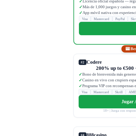
Licencia oficial española — reg
✓
Más de 1,000 juegos y casino e
✓
App móvil nativa con experienci
✓
Visa
Mastercard
PayPal
Skri
🎰 Be
Codere
#2
200% up to €500 +
Bono de bienvenida más generos
✓
Casino en vivo con crupiers esp
✓
Programa VIP con recompensas e
✓
Visa
Mastercard
Skrill
AM
Jugar
18+ | Juega con respon
888casino
#4