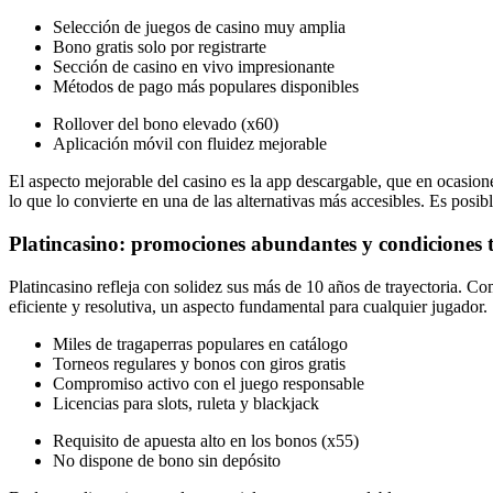
Selección de juegos de casino muy amplia
Bono gratis solo por registrarte
Sección de casino en vivo impresionante
Métodos de pago más populares disponibles
Rollover del bono elevado (x60)
Aplicación móvil con fluidez mejorable
El aspecto mejorable del casino es la app descargable, que en ocasion
lo que lo convierte en una de las alternativas más accesibles. Es posi
Platincasino: promociones abundantes y condiciones 
Platincasino refleja con solidez sus más de 10 años de trayectoria. Co
eficiente y resolutiva, un aspecto fundamental para cualquier jugador.
Miles de tragaperras populares en catálogo
Torneos regulares y bonos con giros gratis
Compromiso activo con el juego responsable
Licencias para slots, ruleta y blackjack
Requisito de apuesta alto en los bonos (x55)
No dispone de bono sin depósito