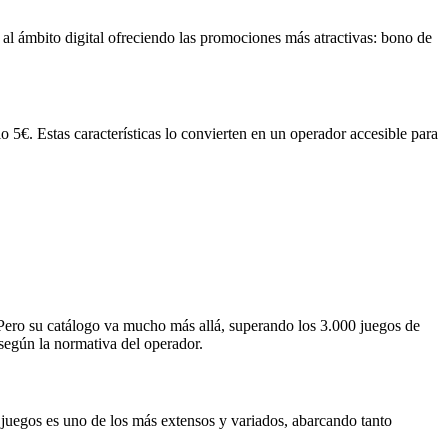
al ámbito digital ofreciendo las promociones más atractivas: bono de
 5€. Estas características lo convierten en un operador accesible para
. Pero su catálogo va mucho más allá, superando los 3.000 juegos de
 según la normativa del operador.
 juegos es uno de los más extensos y variados, abarcando tanto