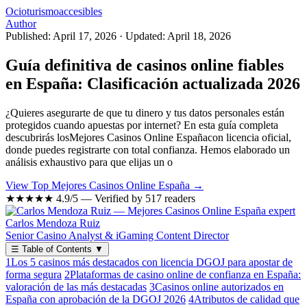
Ocioturismoaccesibles
Author
Published: April 17, 2026
·
Updated: April 18, 2026
Guía definitiva de casinos online fiables
en España: Clasificación actualizada 2026
¿Quieres asegurarte de que tu dinero y tus datos personales están
protegidos cuando apuestas por internet? En esta guía completa
descubrirás losMejores Casinos Online Españacon licencia oficial,
donde puedes registrarte con total confianza. Hemos elaborado un
análisis exhaustivo para que elijas un o
View Top Mejores Casinos Online España →
★★★★★
4.9/5 — Verified by 517 readers
Carlos Mendoza Ruiz
Senior Casino Analyst & iGaming Content Director
☰
Table of Contents
▼
1
Los 5 casinos más destacados con licencia DGOJ para apostar de
forma segura
2
Plataformas de casino online de confianza en España:
valoración de las más destacadas
3
Casinos online autorizados en
España con aprobación de la DGOJ 2026
4
Atributos de calidad que