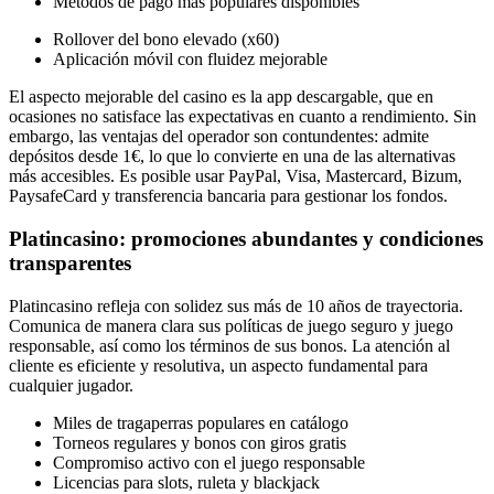
Métodos de pago más populares disponibles
Rollover del bono elevado (x60)
Aplicación móvil con fluidez mejorable
El aspecto mejorable del casino es la app descargable, que en
ocasiones no satisface las expectativas en cuanto a rendimiento. Sin
embargo, las ventajas del operador son contundentes: admite
depósitos desde 1€, lo que lo convierte en una de las alternativas
más accesibles. Es posible usar PayPal, Visa, Mastercard, Bizum,
PaysafeCard y transferencia bancaria para gestionar los fondos.
Platincasino: promociones abundantes y condiciones
transparentes
Platincasino refleja con solidez sus más de 10 años de trayectoria.
Comunica de manera clara sus políticas de juego seguro y juego
responsable, así como los términos de sus bonos. La atención al
cliente es eficiente y resolutiva, un aspecto fundamental para
cualquier jugador.
Miles de tragaperras populares en catálogo
Torneos regulares y bonos con giros gratis
Compromiso activo con el juego responsable
Licencias para slots, ruleta y blackjack