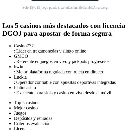
Solo 18+. El juego puede crear adicción.
BeGambleAware.org
Los 5 casinos más destacados con licencia
DGOJ para apostar de forma segura
Casino777
: Líder en tragamonedas y slingo online
GMCO
: Referente en juegos en vivo y jackpots progresivos
bwin
: Mejor plataforma regulada con ruleta en directo
Luckia
: Operador confiable con apuestas deportivas integradas
Platincasino
: Excelente para slots y casino en vivo desde el móvil
Top 5 casinos
Mejor casino
Juegos
Depósitos y retiradas
Criterios evaluación
Licencias