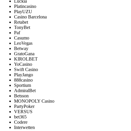
Luckia
Platincasino
PlayUZU
Casino Barcelona
Retabet
TonyBet
Paf
Casumo
LeoVegas
Betway
GratoGana
KIROLBET
YoCasino
Swift Casino
PlayJango
888casino
Sportium
AdmiralBet
Betsson
MONOPOLY Casino
PartyPoker
VERSUS
bet365
Codere
Interwetten