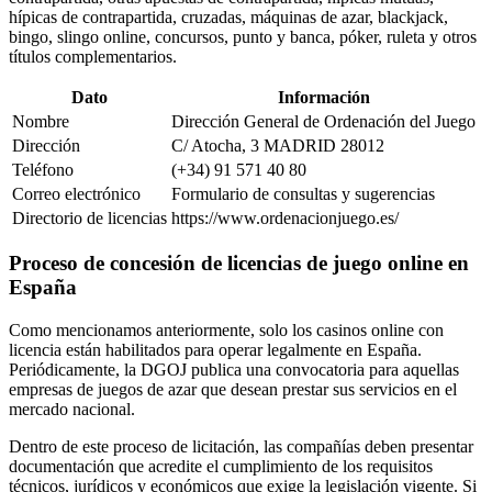
hípicas de contrapartida, cruzadas, máquinas de azar, blackjack,
bingo, slingo online, concursos, punto y banca, póker, ruleta y otros
títulos complementarios.
Dato
Información
Nombre
Dirección General de Ordenación del Juego
Dirección
C/ Atocha, 3 MADRID 28012
Teléfono
(+34) 91 571 40 80
Correo electrónico
Formulario de consultas y sugerencias
Directorio de licencias
https://www.ordenacionjuego.es/
Proceso de concesión de licencias de juego online en
España
Como mencionamos anteriormente, solo los casinos online con
licencia están habilitados para operar legalmente en España.
Periódicamente, la DGOJ publica una convocatoria para aquellas
empresas de juegos de azar que desean prestar sus servicios en el
mercado nacional.
Dentro de este proceso de licitación, las compañías deben presentar
documentación que acredite el cumplimiento de los requisitos
técnicos, jurídicos y económicos que exige la legislación vigente. Si