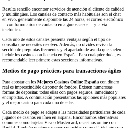
Resulta sencillo encontrar servicios de atención al cliente de calidad
y multilingües. Los canales de contacto más habituales son el chat
en vivo, generalmente disponible las 24 horas, el correo electrónico
—con formularios de contacto en algunos casos— y la vía
telefónica.
Cada uno de estos canales presenta ventajas según el tipo de
consulta que necesites resolver. Además, no olvides revisar la
sección de preguntas frecuentes y el apartado de ayuda que suelen
incluir los casinos con licencia en España. Para cualquier duda, es
recomendable leer primero estas secciones informativas.
Medios de pago prácticos para transacciones ágiles
Para apostar en los
Mejores Casinos Online España
con dinero
real es imprescindible disponer de fondos. Existen numerosas
formas de depositar, todas ellas con pagos seguros, inmediatos y
encriptados. A continuación presentamos las opciones más populares
y el mejor casino para cada una de ellas.
Cada medio de pago se adapta a las necesidades particulares de cada
jugador de casinos en línea en España. Encontramos alternativas
comunes como tarjetas Visa o Mastercard, o casinos online con
PayPal. También opciones menos conocidas como el Teleingreso o