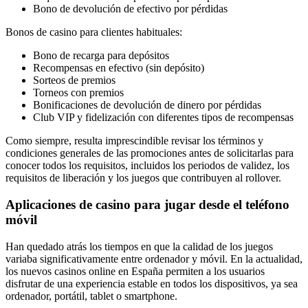
Bono de devolución de efectivo por pérdidas
Bonos de casino para clientes habituales:
Bono de recarga para depósitos
Recompensas en efectivo (sin depósito)
Sorteos de premios
Torneos con premios
Bonificaciones de devolución de dinero por pérdidas
Club VIP y fidelización con diferentes tipos de recompensas
Como siempre, resulta imprescindible revisar los términos y
condiciones generales de las promociones antes de solicitarlas para
conocer todos los requisitos, incluidos los periodos de validez, los
requisitos de liberación y los juegos que contribuyen al rollover.
Aplicaciones de casino para jugar desde el teléfono
móvil
Han quedado atrás los tiempos en que la calidad de los juegos
variaba significativamente entre ordenador y móvil. En la actualidad,
los nuevos casinos online en España permiten a los usuarios
disfrutar de una experiencia estable en todos los dispositivos, ya sea
ordenador, portátil, tablet o smartphone.