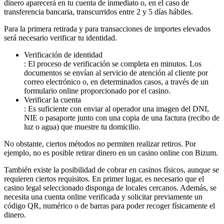
dinero aparecerá en tu cuenta de inmediato o, en el caso de
transferencia bancaria, transcurridos entre 2 y 5 días hábiles.
Para la primera retirada y para transacciones de importes elevados
será necesario verificar tu identidad.
Verificación de identidad
: El proceso de verificación se completa en minutos. Los
documentos se envían al servicio de atención al cliente por
correo electrónico o, en determinados casos, a través de un
formulario online proporcionado por el casino.
Verificar la cuenta
: Es suficiente con enviar al operador una imagen del DNI,
NIE o pasaporte junto con una copia de una factura (recibo de
luz o agua) que muestre tu domicilio.
No obstante, ciertos métodos no permiten realizar retiros. Por
ejemplo, no es posible retirar dinero en un casino online con Bizum.
También existe la posibilidad de cobrar en casinos físicos, aunque se
requieren ciertos requisitos. En primer lugar, es necesario que el
casino legal seleccionado disponga de locales cercanos. Además, se
necesita una cuenta online verificada y solicitar previamente un
código QR, numérico o de barras para poder recoger físicamente el
dinero.