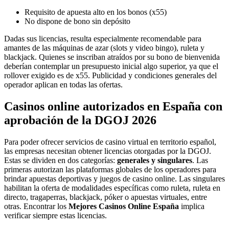
Requisito de apuesta alto en los bonos (x55)
No dispone de bono sin depósito
Dadas sus licencias, resulta especialmente recomendable para
amantes de las máquinas de azar (slots y video bingo), ruleta y
blackjack. Quienes se inscriban atraídos por su bono de bienvenida
deberían contemplar un presupuesto inicial algo superior, ya que el
rollover exigido es de x55. Publicidad y condiciones generales del
operador aplican en todas las ofertas.
Casinos online autorizados en España con
aprobación de la DGOJ 2026
Para poder ofrecer servicios de casino virtual en territorio español,
las empresas necesitan obtener licencias otorgadas por la DGOJ.
Estas se dividen en dos categorías:
generales y singulares
. Las
primeras autorizan las plataformas globales de los operadores para
brindar apuestas deportivas y juegos de casino online. Las singulares
habilitan la oferta de modalidades específicas como ruleta, ruleta en
directo, tragaperras, blackjack, póker o apuestas virtuales, entre
otras. Encontrar los
Mejores Casinos Online España
implica
verificar siempre estas licencias.