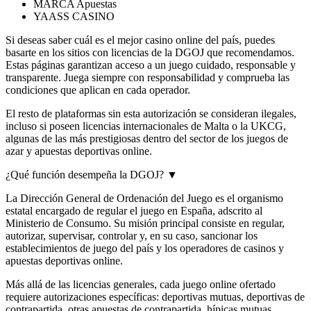
MARCA Apuestas
YAASS CASINO
Si deseas saber cuál es el mejor casino online del país, puedes
basarte en los sitios con licencias de la DGOJ que recomendamos.
Estas páginas garantizan acceso a un juego cuidado, responsable y
transparente. Juega siempre con responsabilidad y comprueba las
condiciones que aplican en cada operador.
El resto de plataformas sin esta autorización se consideran ilegales,
incluso si poseen licencias internacionales de Malta o la UKCG,
algunas de las más prestigiosas dentro del sector de los juegos de
azar y apuestas deportivas online.
¿Qué función desempeña la DGOJ?
▼
La Dirección General de Ordenación del Juego es el organismo
estatal encargado de regular el juego en España, adscrito al
Ministerio de Consumo. Su misión principal consiste en regular,
autorizar, supervisar, controlar y, en su caso, sancionar los
establecimientos de juego del país y los operadores de casinos y
apuestas deportivas online.
Más allá de las licencias generales, cada juego online ofertado
requiere autorizaciones específicas: deportivas mutuas, deportivas de
contrapartida, otras apuestas de contrapartida, hípicas mutuas,