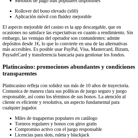
Métodos de pago más populares disponibles
Rollover del bono elevado (x60)
Aplicación móvil con fluidez mejorable
El aspecto mejorable del casino es la app descargable, que en
ocasiones no satisface las expectativas en cuanto a rendimiento. Sin
embargo, las ventajas del operador son contundentes: admite
depósitos desde 1€, lo que lo convierte en una de las alternativas
más accesibles. Es posible usar PayPal, Visa, Mastercard, Bizum,
PaysafeCard y transferencia bancaria para gestionar los fondos.
Platincasino: promociones abundantes y condiciones
transparentes
Platincasino refleja con solidez sus más de 10 años de trayectoria.
Comunica de manera clara sus políticas de juego seguro y juego
responsable, así como los términos de sus bonos. La atención al
cliente es eficiente y resolutiva, un aspecto fundamental para
cualquier jugador.
Miles de tragaperras populares en catálogo
Torneos regulares y bonos con giros gratis
Compromiso activo con el juego responsable
Licencias para slots, ruleta y blackjack