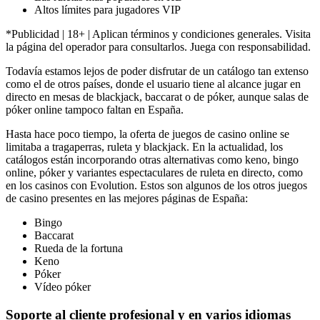
Altos límites para jugadores VIP
*Publicidad | 18+ | Aplican términos y condiciones generales. Visita
la página del operador para consultarlos. Juega con responsabilidad.
Todavía estamos lejos de poder disfrutar de un catálogo tan extenso
como el de otros países, donde el usuario tiene al alcance jugar en
directo en mesas de blackjack, baccarat o de póker, aunque salas de
póker online tampoco faltan en España.
Hasta hace poco tiempo, la oferta de juegos de casino online se
limitaba a tragaperras, ruleta y blackjack. En la actualidad, los
catálogos están incorporando otras alternativas como keno, bingo
online, póker y variantes espectaculares de ruleta en directo, como
en los casinos con Evolution. Estos son algunos de los otros juegos
de casino presentes en las mejores páginas de España:
Bingo
Baccarat
Rueda de la fortuna
Keno
Póker
Vídeo póker
Soporte al cliente profesional y en varios idiomas