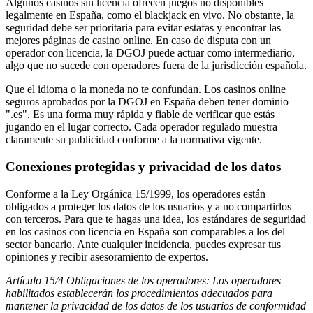
Algunos casinos sin licencia ofrecen juegos no disponibles
legalmente en España, como el blackjack en vivo. No obstante, la
seguridad debe ser prioritaria para evitar estafas y encontrar las
mejores páginas de casino online. En caso de disputa con un
operador con licencia, la DGOJ puede actuar como intermediario,
algo que no sucede con operadores fuera de la jurisdicción española.
Que el idioma o la moneda no te confundan. Los casinos online
seguros aprobados por la DGOJ en España deben tener dominio
".es". Es una forma muy rápida y fiable de verificar que estás
jugando en el lugar correcto. Cada operador regulado muestra
claramente su publicidad conforme a la normativa vigente.
Conexiones protegidas y privacidad de los datos
Conforme a la Ley Orgánica 15/1999, los operadores están
obligados a proteger los datos de los usuarios y a no compartirlos
con terceros. Para que te hagas una idea, los estándares de seguridad
en los casinos con licencia en España son comparables a los del
sector bancario. Ante cualquier incidencia, puedes expresar tus
opiniones y recibir asesoramiento de expertos.
Artículo 15/4 Obligaciones de los operadores: Los operadores
habilitados establecerán los procedimientos adecuados para
mantener la privacidad de los datos de los usuarios de conformidad