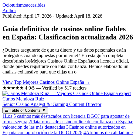
Ocioturismoaccesibles
Author
Published: April 17, 2026
·
Updated: April 18, 2026
Guía definitiva de casinos online fiables
en España: Clasificación actualizada 2026
¿Quieres asegurarte de que tu dinero y tus datos personales están
protegidos cuando apuestas por internet? En esta guía completa
descubrirás losMejores Casinos Online Españacon licencia oficial,
donde puedes registrarte con total confianza. Hemos elaborado un
análisis exhaustivo para que elijas un o
View Top Mejores Casinos Online España →
★★★★★
4.9/5 — Verified by 517 readers
Carlos Mendoza Ruiz
Senior Casino Analyst & iGaming Content Director
☰
Table of Contents
▼
1
Los 5 casinos más destacados con licencia DGOJ para apostar de
forma segura
2
Plataformas de casino online de confianza en España:
valoración de las más destacadas
3
Casinos online autorizados en
España con aprobación de la DGOJ 2026
4
Atributos de calidad que