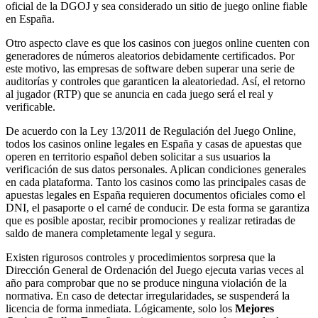
oficial de la DGOJ y sea considerado un sitio de juego online fiable
en España.
Otro aspecto clave es que los casinos con juegos online cuenten con
generadores de números aleatorios debidamente certificados. Por
este motivo, las empresas de software deben superar una serie de
auditorías y controles que garanticen la aleatoriedad. Así, el retorno
al jugador (RTP) que se anuncia en cada juego será el real y
verificable.
De acuerdo con la Ley 13/2011 de Regulación del Juego Online,
todos los casinos online legales en España y casas de apuestas que
operen en territorio español deben solicitar a sus usuarios la
verificación de sus datos personales. Aplican condiciones generales
en cada plataforma. Tanto los casinos como las principales casas de
apuestas legales en España requieren documentos oficiales como el
DNI, el pasaporte o el carné de conducir. De esta forma se garantiza
que es posible apostar, recibir promociones y realizar retiradas de
saldo de manera completamente legal y segura.
Existen rigurosos controles y procedimientos sorpresa que la
Dirección General de Ordenación del Juego ejecuta varias veces al
año para comprobar que no se produce ninguna violación de la
normativa. En caso de detectar irregularidades, se suspenderá la
licencia de forma inmediata. Lógicamente, solo los
Mejores