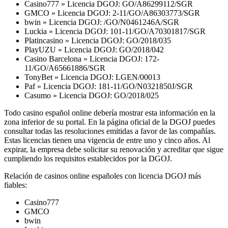
Casino777 » Licencia DGOJ: GO/A86299112/SGR
GMCO » Licencia DGOJ: 2-11/GO/A86303773/SGR
bwin » Licencia DGOJ: /GO/N0461246A/SGR
Luckia » Licencia DGOJ: 101-11/GO/A70301817/SGR
Platincasino » Licencia DGOJ: GO/2018/035
PlayUZU » Licencia DGOJ: GO/2018/042
Casino Barcelona » Licencia DGOJ: 172-
11/GO/A65661886/SGR
TonyBet » Licencia DGOJ: LGEN/00013
Paf » Licencia DGOJ: 181-11/GO/N0321850J/SGR
Casumo » Licencia DGOJ: GO/2018/025
Todo casino español online debería mostrar esta información en la
zona inferior de su portal. En la página oficial de la DGOJ puedes
consultar todas las resoluciones emitidas a favor de las compañías.
Estas licencias tienen una vigencia de entre uno y cinco años. Al
expirar, la empresa debe solicitar su renovación y acreditar que sigue
cumpliendo los requisitos establecidos por la DGOJ.
Relación de casinos online españoles con licencia DGOJ más
fiables:
Casino777
GMCO
bwin