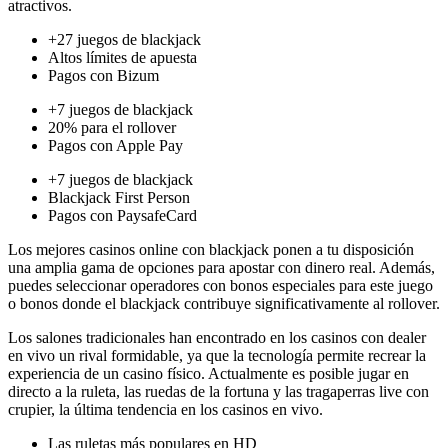
atractivos.
+27 juegos de blackjack
Altos límites de apuesta
Pagos con Bizum
+7 juegos de blackjack
20% para el rollover
Pagos con Apple Pay
+7 juegos de blackjack
Blackjack First Person
Pagos con PaysafeCard
Los mejores casinos online con blackjack ponen a tu disposición
una amplia gama de opciones para apostar con dinero real. Además,
puedes seleccionar operadores con bonos especiales para este juego
o bonos donde el blackjack contribuye significativamente al rollover.
Los salones tradicionales han encontrado en los casinos con dealer
en vivo un rival formidable, ya que la tecnología permite recrear la
experiencia de un casino físico. Actualmente es posible jugar en
directo a la ruleta, las ruedas de la fortuna y las tragaperras live con
crupier, la última tendencia en los casinos en vivo.
Las ruletas más populares en HD