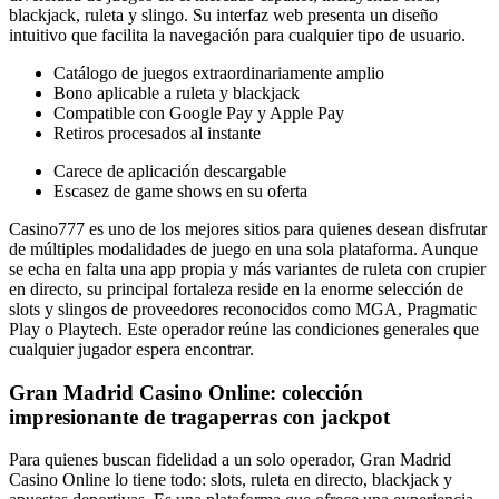
blackjack, ruleta y slingo. Su interfaz web presenta un diseño
intuitivo que facilita la navegación para cualquier tipo de usuario.
Catálogo de juegos extraordinariamente amplio
Bono aplicable a ruleta y blackjack
Compatible con Google Pay y Apple Pay
Retiros procesados al instante
Carece de aplicación descargable
Escasez de game shows en su oferta
Casino777 es uno de los mejores sitios para quienes desean disfrutar
de múltiples modalidades de juego en una sola plataforma. Aunque
se echa en falta una app propia y más variantes de ruleta con crupier
en directo, su principal fortaleza reside en la enorme selección de
slots y slingos de proveedores reconocidos como MGA, Pragmatic
Play o Playtech. Este operador reúne las condiciones generales que
cualquier jugador espera encontrar.
Gran Madrid Casino Online: colección
impresionante de tragaperras con jackpot
Para quienes buscan fidelidad a un solo operador, Gran Madrid
Casino Online lo tiene todo: slots, ruleta en directo, blackjack y