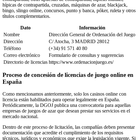
hípicas de contrapartida, cruzadas, máquinas de azar, blackjack,
bingo, slingo online, concursos, punto y banca, póker, ruleta y otros
títulos complementarios.
Dato
Información
Nombre
Dirección General de Ordenación del Juego
Dirección
C/ Atocha, 3 MADRID 28012
Teléfono
(+34) 91 571 40 80
Correo electrónico
Formulario de consultas y sugerencias
Directorio de licencias
https://www.ordenacionjuego.es/
Proceso de concesión de licencias de juego online en
España
Como mencionamos anteriormente, solo los casinos online con
licencia están habilitados para operar legalmente en España.
Periódicamente, la DGOJ publica una convocatoria para aquellas
empresas de juegos de azar que desean prestar sus servicios en el
mercado nacional.
Dentro de este proceso de licitación, las compañías deben presentar
documentación que acredite el cumplimiento de los requisitos
técnicos, jurídicos y económicos que exige la legislación vigente. Si