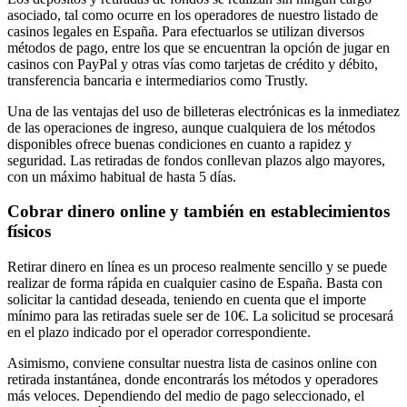
asociado, tal como ocurre en los operadores de nuestro listado de
casinos legales en España. Para efectuarlos se utilizan diversos
métodos de pago, entre los que se encuentran la opción de jugar en
casinos con PayPal y otras vías como tarjetas de crédito y débito,
transferencia bancaria e intermediarios como Trustly.
Una de las ventajas del uso de billeteras electrónicas es la inmediatez
de las operaciones de ingreso, aunque cualquiera de los métodos
disponibles ofrece buenas condiciones en cuanto a rapidez y
seguridad. Las retiradas de fondos conllevan plazos algo mayores,
con un máximo habitual de hasta 5 días.
Cobrar dinero online y también en establecimientos
físicos
Retirar dinero en línea es un proceso realmente sencillo y se puede
realizar de forma rápida en cualquier casino de España. Basta con
solicitar la cantidad deseada, teniendo en cuenta que el importe
mínimo para las retiradas suele ser de 10€. La solicitud se procesará
en el plazo indicado por el operador correspondiente.
Asimismo, conviene consultar nuestra lista de casinos online con
retirada instantánea, donde encontrarás los métodos y operadores
más veloces. Dependiendo del medio de pago seleccionado, el