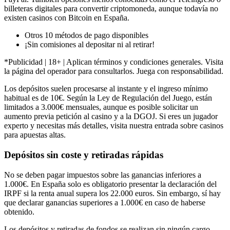
billeteras digitales para convertir criptomoneda, aunque todavía no
existen casinos con Bitcoin en España.
Otros 10 métodos de pago disponibles
¡Sin comisiones al depositar ni al retirar!
*Publicidad | 18+ | Aplican términos y condiciones generales. Visita
la página del operador para consultarlos. Juega con responsabilidad.
Los depósitos suelen procesarse al instante y el ingreso mínimo
habitual es de 10€. Según la Ley de Regulación del Juego, están
limitados a 3.000€ mensuales, aunque es posible solicitar un
aumento previa petición al casino y a la DGOJ. Si eres un jugador
experto y necesitas más detalles, visita nuestra entrada sobre casinos
para apuestas altas.
Depósitos sin coste y retiradas rápidas
No se deben pagar impuestos sobre las ganancias inferiores a
1.000€. En España solo es obligatorio presentar la declaración del
IRPF si la renta anual supera los 22.000 euros. Sin embargo, sí hay
que declarar ganancias superiores a 1.000€ en caso de haberse
obtenido.
Los depósitos y retiradas de fondos se realizan sin ningún cargo