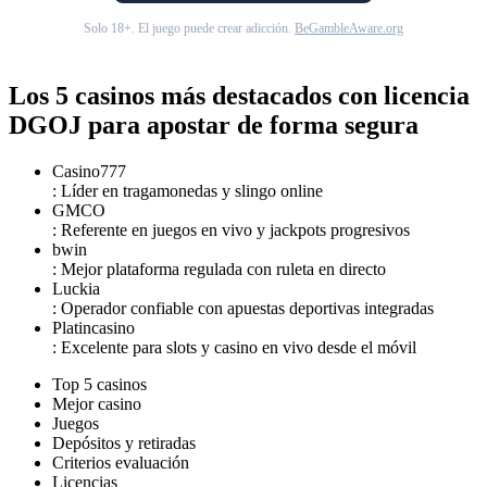
Solo 18+. El juego puede crear adicción.
BeGambleAware.org
Los 5 casinos más destacados con licencia
DGOJ para apostar de forma segura
Casino777
: Líder en tragamonedas y slingo online
GMCO
: Referente en juegos en vivo y jackpots progresivos
bwin
: Mejor plataforma regulada con ruleta en directo
Luckia
: Operador confiable con apuestas deportivas integradas
Platincasino
: Excelente para slots y casino en vivo desde el móvil
Top 5 casinos
Mejor casino
Juegos
Depósitos y retiradas
Criterios evaluación
Licencias