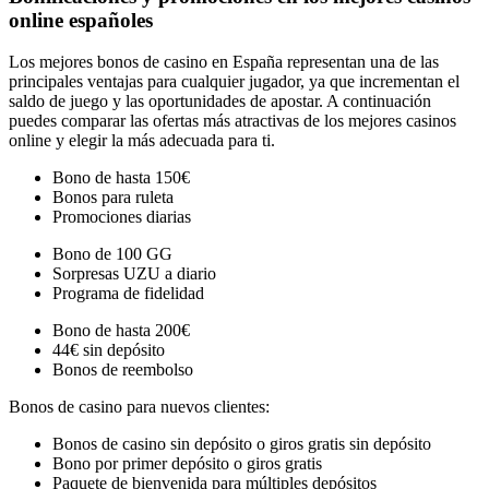
online españoles
Los mejores bonos de casino en España representan una de las
principales ventajas para cualquier jugador, ya que incrementan el
saldo de juego y las oportunidades de apostar. A continuación
puedes comparar las ofertas más atractivas de los mejores casinos
online y elegir la más adecuada para ti.
Bono de hasta 150€
Bonos para ruleta
Promociones diarias
Bono de 100 GG
Sorpresas UZU a diario
Programa de fidelidad
Bono de hasta 200€
44€ sin depósito
Bonos de reembolso
Bonos de casino para nuevos clientes:
Bonos de casino sin depósito o giros gratis sin depósito
Bono por primer depósito o giros gratis
Paquete de bienvenida para múltiples depósitos