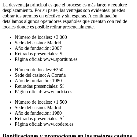
La desventaja principal es que el proceso es más largo y requiere
desplazamiento. Por su parte, las ventajas son evidentes: puedes
cobrar tus premios en efectivo y sin esperas. A continuación,
detallamos algunos operadores españoles que cuentan con red de
locales donde es posible retirar presencialmente.
Número de locales: +3.000
Sede del casino: Madrid
Año de fundación: 2007
Retiradas presenciales: Sí
Página oficial: www.sportium.es
Número de locales: +250
Sede del casino: A Coruña
Año de fundación: 1980
Retiradas presenciales: Sí
Página oficial: www.luckia.es
Número de locales: +1.500
Sede del casino: Madrid
Año de fundación: 1980
Retiradas presenciales: Sí
Página oficial: www.codere.es
Bonificaciones y promociones en los mejores casinos