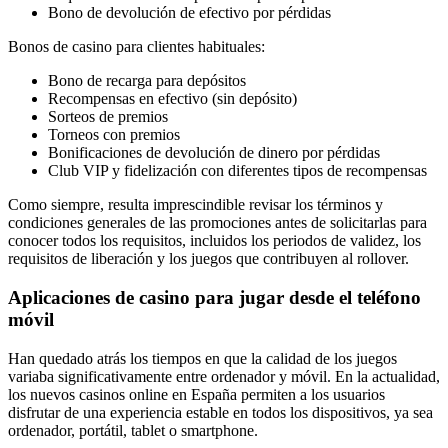
Bono de devolución de efectivo por pérdidas
Bonos de casino para clientes habituales:
Bono de recarga para depósitos
Recompensas en efectivo (sin depósito)
Sorteos de premios
Torneos con premios
Bonificaciones de devolución de dinero por pérdidas
Club VIP y fidelización con diferentes tipos de recompensas
Como siempre, resulta imprescindible revisar los términos y
condiciones generales de las promociones antes de solicitarlas para
conocer todos los requisitos, incluidos los periodos de validez, los
requisitos de liberación y los juegos que contribuyen al rollover.
Aplicaciones de casino para jugar desde el teléfono
móvil
Han quedado atrás los tiempos en que la calidad de los juegos
variaba significativamente entre ordenador y móvil. En la actualidad,
los nuevos casinos online en España permiten a los usuarios
disfrutar de una experiencia estable en todos los dispositivos, ya sea
ordenador, portátil, tablet o smartphone.