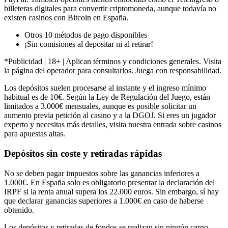
billeteras digitales para convertir criptomoneda, aunque todavía no
existen casinos con Bitcoin en España.
Otros 10 métodos de pago disponibles
¡Sin comisiones al depositar ni al retirar!
*Publicidad | 18+ | Aplican términos y condiciones generales. Visita
la página del operador para consultarlos. Juega con responsabilidad.
Los depósitos suelen procesarse al instante y el ingreso mínimo
habitual es de 10€. Según la Ley de Regulación del Juego, están
limitados a 3.000€ mensuales, aunque es posible solicitar un
aumento previa petición al casino y a la DGOJ. Si eres un jugador
experto y necesitas más detalles, visita nuestra entrada sobre casinos
para apuestas altas.
Depósitos sin coste y retiradas rápidas
No se deben pagar impuestos sobre las ganancias inferiores a
1.000€. En España solo es obligatorio presentar la declaración del
IRPF si la renta anual supera los 22.000 euros. Sin embargo, sí hay
que declarar ganancias superiores a 1.000€ en caso de haberse
obtenido.
Los depósitos y retiradas de fondos se realizan sin ningún cargo