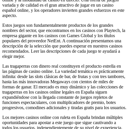
variada y de calidad es el gran atractivo de jugar en un casino
español online, y los operadores invierten grandes esfuerzos en este
aspecto.
Estos juegos son fundamentalmente productos de los grandes
nombres del sector, que encontramos en los casinos con Playtech, la
empresa gigante en los casinos con Games Global y los títulos
populares del proveedor NetEnt. A continuación presentamos una
descripción de la selección que puedes esperar en nuestros casinos
recomendados. Leer las descripciones de cada juego te ayudará a
elegir mejor.
Las tragaperras con dinero real constituyen el producto estrella en
las páginas de casino online. La variedad temática es prácticamente
infinita: desde las slots clásicas de bar, de frutas y con tres tambores,
hasta las más innovadoras Megaways con cientos de miles de
formas de ganar. El mercado es muy dinámico y las colecciones de
tragaperras en los casinos online legales en España siguen
expandiéndose con la llegada constante de juegos repletos de
funciones espectaculares, con multiplicadores de premio, botes
progresivos, comodines adicionales y tiradas gratis para los usuarios.
Los mejores casinos online con ruleta en España brindan múltiples
oportunidades para apostar a este juego que sigue cautivando a
todos los usuarios, independientemente de su nivel de experiencia.