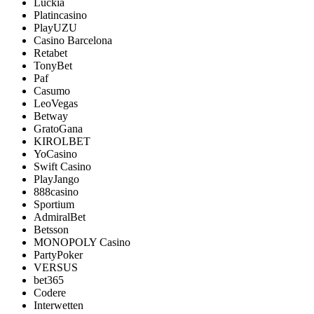
Luckia
Platincasino
PlayUZU
Casino Barcelona
Retabet
TonyBet
Paf
Casumo
LeoVegas
Betway
GratoGana
KIROLBET
YoCasino
Swift Casino
PlayJango
888casino
Sportium
AdmiralBet
Betsson
MONOPOLY Casino
PartyPoker
VERSUS
bet365
Codere
Interwetten