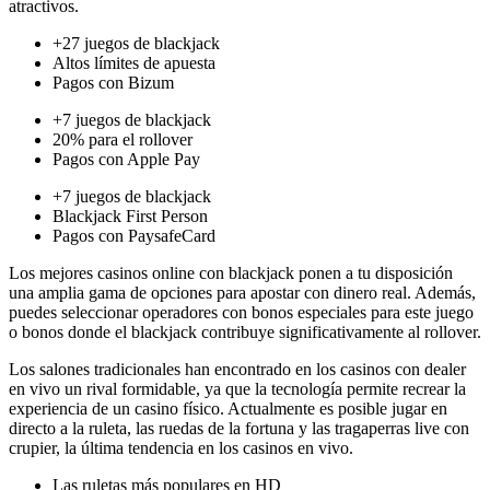
atractivos.
+27 juegos de blackjack
Altos límites de apuesta
Pagos con Bizum
+7 juegos de blackjack
20% para el rollover
Pagos con Apple Pay
+7 juegos de blackjack
Blackjack First Person
Pagos con PaysafeCard
Los mejores casinos online con blackjack ponen a tu disposición
una amplia gama de opciones para apostar con dinero real. Además,
puedes seleccionar operadores con bonos especiales para este juego
o bonos donde el blackjack contribuye significativamente al rollover.
Los salones tradicionales han encontrado en los casinos con dealer
en vivo un rival formidable, ya que la tecnología permite recrear la
experiencia de un casino físico. Actualmente es posible jugar en
directo a la ruleta, las ruedas de la fortuna y las tragaperras live con
crupier, la última tendencia en los casinos en vivo.
Las ruletas más populares en HD