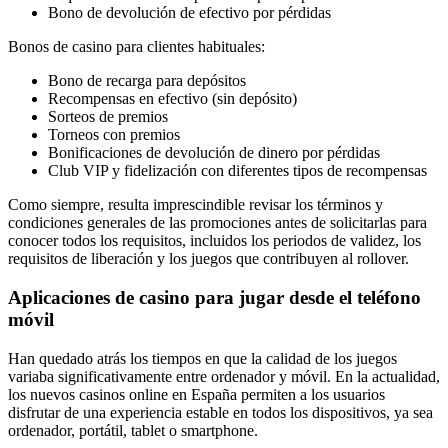
Bono de devolución de efectivo por pérdidas
Bonos de casino para clientes habituales:
Bono de recarga para depósitos
Recompensas en efectivo (sin depósito)
Sorteos de premios
Torneos con premios
Bonificaciones de devolución de dinero por pérdidas
Club VIP y fidelización con diferentes tipos de recompensas
Como siempre, resulta imprescindible revisar los términos y
condiciones generales de las promociones antes de solicitarlas para
conocer todos los requisitos, incluidos los periodos de validez, los
requisitos de liberación y los juegos que contribuyen al rollover.
Aplicaciones de casino para jugar desde el teléfono
móvil
Han quedado atrás los tiempos en que la calidad de los juegos
variaba significativamente entre ordenador y móvil. En la actualidad,
los nuevos casinos online en España permiten a los usuarios
disfrutar de una experiencia estable en todos los dispositivos, ya sea
ordenador, portátil, tablet o smartphone.