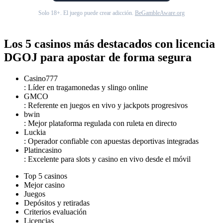
Solo 18+. El juego puede crear adicción.
BeGambleAware.org
Los 5 casinos más destacados con licencia
DGOJ para apostar de forma segura
Casino777
: Líder en tragamonedas y slingo online
GMCO
: Referente en juegos en vivo y jackpots progresivos
bwin
: Mejor plataforma regulada con ruleta en directo
Luckia
: Operador confiable con apuestas deportivas integradas
Platincasino
: Excelente para slots y casino en vivo desde el móvil
Top 5 casinos
Mejor casino
Juegos
Depósitos y retiradas
Criterios evaluación
Licencias