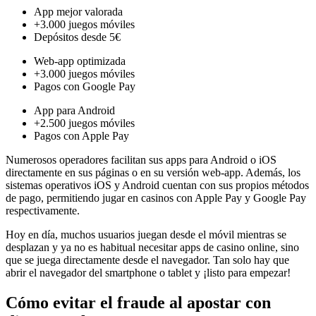
App mejor valorada
+3.000 juegos móviles
Depósitos desde 5€
Web-app optimizada
+3.000 juegos móviles
Pagos con Google Pay
App para Android
+2.500 juegos móviles
Pagos con Apple Pay
Numerosos operadores facilitan sus apps para Android o iOS
directamente en sus páginas o en su versión web-app. Además, los
sistemas operativos iOS y Android cuentan con sus propios métodos
de pago, permitiendo jugar en casinos con Apple Pay y Google Pay
respectivamente.
Hoy en día, muchos usuarios juegan desde el móvil mientras se
desplazan y ya no es habitual necesitar apps de casino online, sino
que se juega directamente desde el navegador. Tan solo hay que
abrir el navegador del smartphone o tablet y ¡listo para empezar!
Cómo evitar el fraude al apostar con