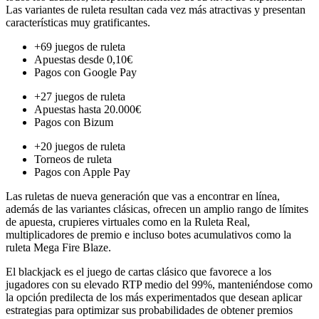
Las variantes de ruleta resultan cada vez más atractivas y presentan
características muy gratificantes.
+69 juegos de ruleta
Apuestas desde 0,10€
Pagos con Google Pay
+27 juegos de ruleta
Apuestas hasta 20.000€
Pagos con Bizum
+20 juegos de ruleta
Torneos de ruleta
Pagos con Apple Pay
Las ruletas de nueva generación que vas a encontrar en línea,
además de las variantes clásicas, ofrecen un amplio rango de límites
de apuesta, crupieres virtuales como en la Ruleta Real,
multiplicadores de premio e incluso botes acumulativos como la
ruleta Mega Fire Blaze.
El blackjack es el juego de cartas clásico que favorece a los
jugadores con su elevado RTP medio del 99%, manteniéndose como
la opción predilecta de los más experimentados que desean aplicar
estrategias para optimizar sus probabilidades de obtener premios