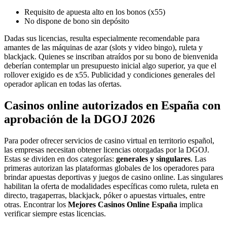
Requisito de apuesta alto en los bonos (x55)
No dispone de bono sin depósito
Dadas sus licencias, resulta especialmente recomendable para
amantes de las máquinas de azar (slots y video bingo), ruleta y
blackjack. Quienes se inscriban atraídos por su bono de bienvenida
deberían contemplar un presupuesto inicial algo superior, ya que el
rollover exigido es de x55. Publicidad y condiciones generales del
operador aplican en todas las ofertas.
Casinos online autorizados en España con
aprobación de la DGOJ 2026
Para poder ofrecer servicios de casino virtual en territorio español,
las empresas necesitan obtener licencias otorgadas por la DGOJ.
Estas se dividen en dos categorías:
generales y singulares
. Las
primeras autorizan las plataformas globales de los operadores para
brindar apuestas deportivas y juegos de casino online. Las singulares
habilitan la oferta de modalidades específicas como ruleta, ruleta en
directo, tragaperras, blackjack, póker o apuestas virtuales, entre
otras. Encontrar los
Mejores Casinos Online España
implica
verificar siempre estas licencias.