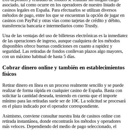
asociado, tal como ocurre en los operadores de nuestro listado de
casinos legales en España. Para efectuarlos se utilizan diversos
métodos de pago, entre los que se encuentran la opción de jugar en
casinos con PayPal y otras vías como tarjetas de crédito y débito,
transferencia bancaria e intermediarios como Trustly.
Una de las ventajas del uso de billeteras electrónicas es la inmediatez
de las operaciones de ingreso, aunque cualquiera de los métodos
disponibles ofrece buenas condiciones en cuanto a rapidez y
seguridad. Las retiradas de fondos conllevan plazos algo mayores,
con un máximo habitual de hasta 5 días.
Cobrar dinero online y también en establecimientos
físicos
Retirar dinero en línea es un proceso realmente sencillo y se puede
realizar de forma rápida en cualquier casino de España. Basta con
solicitar la cantidad deseada, teniendo en cuenta que el importe
mínimo para las retiradas suele ser de 10€. La solicitud se procesará
en el plazo indicado por el operador correspondiente.
Asimismo, conviene consultar nuestra lista de casinos online con
retirada instantánea, donde encontrarás los métodos y operadores
más veloces. Dependiendo del medio de pago seleccionado, el