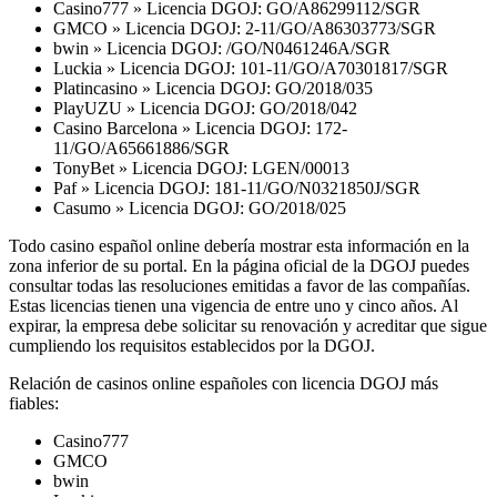
Casino777 » Licencia DGOJ: GO/A86299112/SGR
GMCO » Licencia DGOJ: 2-11/GO/A86303773/SGR
bwin » Licencia DGOJ: /GO/N0461246A/SGR
Luckia » Licencia DGOJ: 101-11/GO/A70301817/SGR
Platincasino » Licencia DGOJ: GO/2018/035
PlayUZU » Licencia DGOJ: GO/2018/042
Casino Barcelona » Licencia DGOJ: 172-
11/GO/A65661886/SGR
TonyBet » Licencia DGOJ: LGEN/00013
Paf » Licencia DGOJ: 181-11/GO/N0321850J/SGR
Casumo » Licencia DGOJ: GO/2018/025
Todo casino español online debería mostrar esta información en la
zona inferior de su portal. En la página oficial de la DGOJ puedes
consultar todas las resoluciones emitidas a favor de las compañías.
Estas licencias tienen una vigencia de entre uno y cinco años. Al
expirar, la empresa debe solicitar su renovación y acreditar que sigue
cumpliendo los requisitos establecidos por la DGOJ.
Relación de casinos online españoles con licencia DGOJ más
fiables:
Casino777
GMCO
bwin