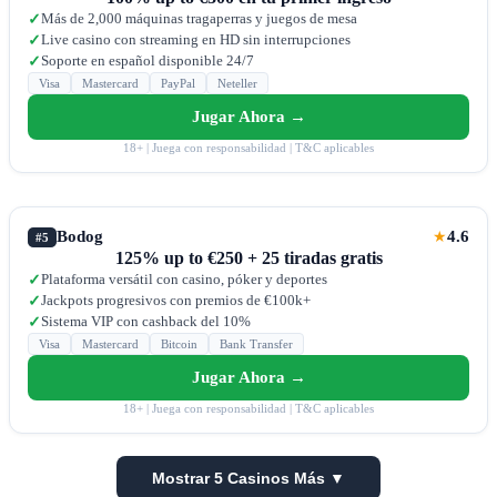
Más de 2,000 máquinas tragaperras y juegos de mesa
✓
Live casino con streaming en HD sin interrupciones
✓
Soporte en español disponible 24/7
✓
Visa
Mastercard
PayPal
Neteller
Jugar Ahora →
18+ | Juega con responsabilidad | T&C aplicables
Bodog
4.6
★
#5
125% up to €250 + 25 tiradas gratis
Plataforma versátil con casino, póker y deportes
✓
Jackpots progresivos con premios de €100k+
✓
Sistema VIP con cashback del 10%
✓
Visa
Mastercard
Bitcoin
Bank Transfer
Jugar Ahora →
18+ | Juega con responsabilidad | T&C aplicables
Mostrar 5 Casinos Más ▼