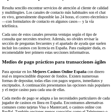
Resulta sencillo encontrar servicios de atención al cliente de calidad
y multilingües. Los canales de contacto más habituales son el chat
en vivo, generalmente disponible las 24 horas, el correo electrónico
—con formularios de contacto en algunos casos— y la vía
telefónica.
Cada uno de estos canales presenta ventajas según el tipo de
consulta que necesites resolver. Además, no olvides revisar la
sección de preguntas frecuentes y el apartado de ayuda que suelen
incluir los casinos con licencia en España. Para cualquier duda, es
recomendable leer primero estas secciones informativas.
Medios de pago prácticos para transacciones ágiles
Para apostar en los
Mejores Casinos Online España
con dinero
real es imprescindible disponer de fondos. Existen numerosas
formas de depositar, todas ellas con pagos seguros, inmediatos y
encriptados. A continuación presentamos las opciones más populares
y el mejor casino para cada una de ellas.
Cada medio de pago se adapta a las necesidades particulares de cada
jugador de casinos en línea en España. Encontramos alternativas
comunes como tarjetas Visa o Mastercard, o casinos online con
PayPal. También opciones menos conocidas como el Teleingreso o