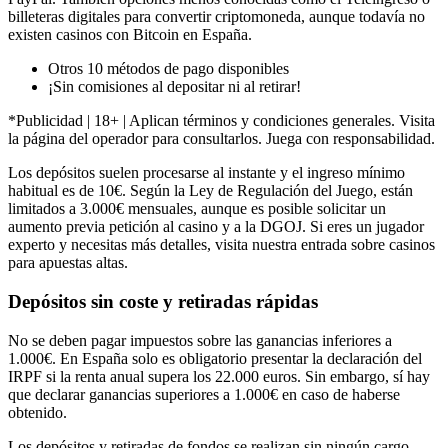
billeteras digitales para convertir criptomoneda, aunque todavía no
existen casinos con Bitcoin en España.
Otros 10 métodos de pago disponibles
¡Sin comisiones al depositar ni al retirar!
*Publicidad | 18+ | Aplican términos y condiciones generales. Visita
la página del operador para consultarlos. Juega con responsabilidad.
Los depósitos suelen procesarse al instante y el ingreso mínimo
habitual es de 10€. Según la Ley de Regulación del Juego, están
limitados a 3.000€ mensuales, aunque es posible solicitar un
aumento previa petición al casino y a la DGOJ. Si eres un jugador
experto y necesitas más detalles, visita nuestra entrada sobre casinos
para apuestas altas.
Depósitos sin coste y retiradas rápidas
No se deben pagar impuestos sobre las ganancias inferiores a
1.000€. En España solo es obligatorio presentar la declaración del
IRPF si la renta anual supera los 22.000 euros. Sin embargo, sí hay
que declarar ganancias superiores a 1.000€ en caso de haberse
obtenido.
Los depósitos y retiradas de fondos se realizan sin ningún cargo