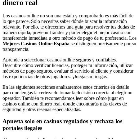
dinero real
Los casinos online no son una estafa y comprobarlo es más fácil de
lo que parece. Solo necesitas saber dónde buscar la información
relevante. Por ello, te ofrecemos una guía para resolver tus dudas de
manera rápida, prevenir fraudes y poder elegir el mejor casino con
transferencia inmediata u otro método de pago de tu preferencia. Los
Mejores Casinos Online España
se distinguen precisamente por su
transparencia.
Aprende a seleccionar casinos online seguros y confiables.
Descubre cómo verificar licencias, proteger tu información, utilizar
métodos de pago seguros, evaluar el servicio al cliente y considerar
las experiencias de otros jugadores. ¡Juega sin riesgos!
En las siguientes secciones analizaremos estos criterios en detalle
para que tengas la certeza de tomar la decisión correcta al elegir un
operador. También te recomendamos leer sobre cómo jugar en
casinos online con dinero real, donde encontrarás más claves de
seguridad y otras reseñas especializadas.
Apuesta solo en casinos regulados y rechaza los
portales ilegales