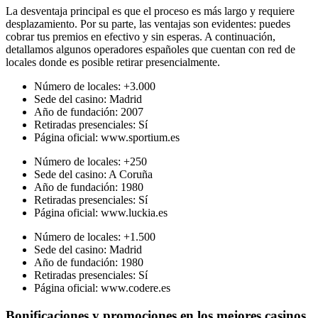
La desventaja principal es que el proceso es más largo y requiere
desplazamiento. Por su parte, las ventajas son evidentes: puedes
cobrar tus premios en efectivo y sin esperas. A continuación,
detallamos algunos operadores españoles que cuentan con red de
locales donde es posible retirar presencialmente.
Número de locales: +3.000
Sede del casino: Madrid
Año de fundación: 2007
Retiradas presenciales: Sí
Página oficial: www.sportium.es
Número de locales: +250
Sede del casino: A Coruña
Año de fundación: 1980
Retiradas presenciales: Sí
Página oficial: www.luckia.es
Número de locales: +1.500
Sede del casino: Madrid
Año de fundación: 1980
Retiradas presenciales: Sí
Página oficial: www.codere.es
Bonificaciones y promociones en los mejores casinos