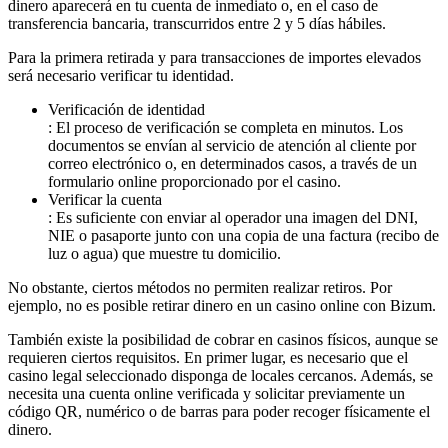
dinero aparecerá en tu cuenta de inmediato o, en el caso de
transferencia bancaria, transcurridos entre 2 y 5 días hábiles.
Para la primera retirada y para transacciones de importes elevados
será necesario verificar tu identidad.
Verificación de identidad
: El proceso de verificación se completa en minutos. Los
documentos se envían al servicio de atención al cliente por
correo electrónico o, en determinados casos, a través de un
formulario online proporcionado por el casino.
Verificar la cuenta
: Es suficiente con enviar al operador una imagen del DNI,
NIE o pasaporte junto con una copia de una factura (recibo de
luz o agua) que muestre tu domicilio.
No obstante, ciertos métodos no permiten realizar retiros. Por
ejemplo, no es posible retirar dinero en un casino online con Bizum.
También existe la posibilidad de cobrar en casinos físicos, aunque se
requieren ciertos requisitos. En primer lugar, es necesario que el
casino legal seleccionado disponga de locales cercanos. Además, se
necesita una cuenta online verificada y solicitar previamente un
código QR, numérico o de barras para poder recoger físicamente el
dinero.