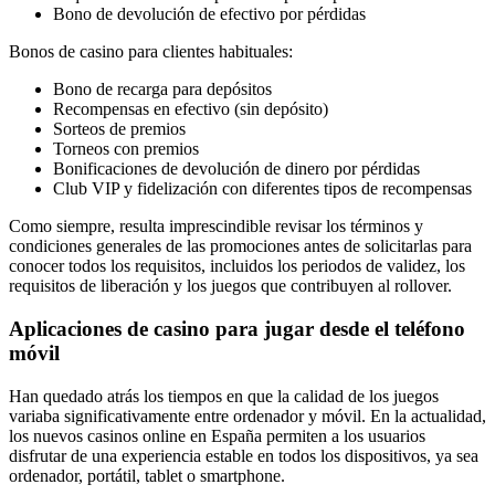
Bono de devolución de efectivo por pérdidas
Bonos de casino para clientes habituales:
Bono de recarga para depósitos
Recompensas en efectivo (sin depósito)
Sorteos de premios
Torneos con premios
Bonificaciones de devolución de dinero por pérdidas
Club VIP y fidelización con diferentes tipos de recompensas
Como siempre, resulta imprescindible revisar los términos y
condiciones generales de las promociones antes de solicitarlas para
conocer todos los requisitos, incluidos los periodos de validez, los
requisitos de liberación y los juegos que contribuyen al rollover.
Aplicaciones de casino para jugar desde el teléfono
móvil
Han quedado atrás los tiempos en que la calidad de los juegos
variaba significativamente entre ordenador y móvil. En la actualidad,
los nuevos casinos online en España permiten a los usuarios
disfrutar de una experiencia estable en todos los dispositivos, ya sea
ordenador, portátil, tablet o smartphone.