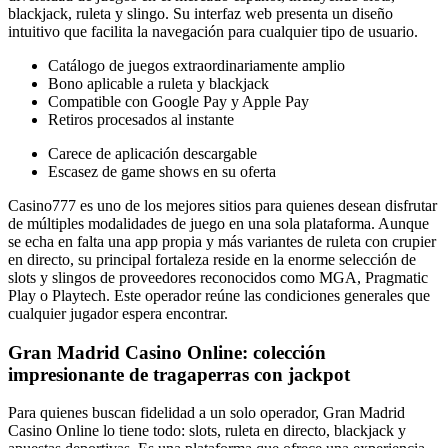
blackjack, ruleta y slingo. Su interfaz web presenta un diseño
intuitivo que facilita la navegación para cualquier tipo de usuario.
Catálogo de juegos extraordinariamente amplio
Bono aplicable a ruleta y blackjack
Compatible con Google Pay y Apple Pay
Retiros procesados al instante
Carece de aplicación descargable
Escasez de game shows en su oferta
Casino777 es uno de los mejores sitios para quienes desean disfrutar
de múltiples modalidades de juego en una sola plataforma. Aunque
se echa en falta una app propia y más variantes de ruleta con crupier
en directo, su principal fortaleza reside en la enorme selección de
slots y slingos de proveedores reconocidos como MGA, Pragmatic
Play o Playtech. Este operador reúne las condiciones generales que
cualquier jugador espera encontrar.
Gran Madrid Casino Online: colección
impresionante de tragaperras con jackpot
Para quienes buscan fidelidad a un solo operador, Gran Madrid
Casino Online lo tiene todo: slots, ruleta en directo, blackjack y