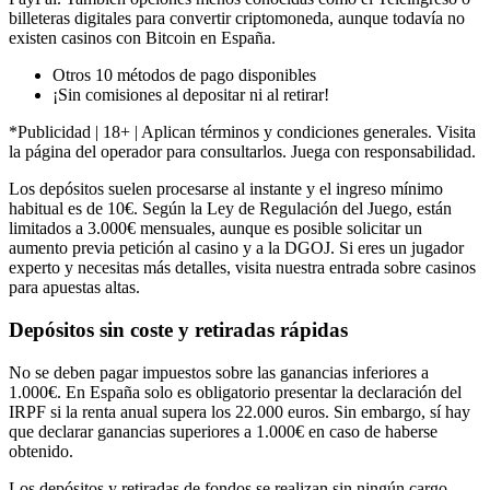
billeteras digitales para convertir criptomoneda, aunque todavía no
existen casinos con Bitcoin en España.
Otros 10 métodos de pago disponibles
¡Sin comisiones al depositar ni al retirar!
*Publicidad | 18+ | Aplican términos y condiciones generales. Visita
la página del operador para consultarlos. Juega con responsabilidad.
Los depósitos suelen procesarse al instante y el ingreso mínimo
habitual es de 10€. Según la Ley de Regulación del Juego, están
limitados a 3.000€ mensuales, aunque es posible solicitar un
aumento previa petición al casino y a la DGOJ. Si eres un jugador
experto y necesitas más detalles, visita nuestra entrada sobre casinos
para apuestas altas.
Depósitos sin coste y retiradas rápidas
No se deben pagar impuestos sobre las ganancias inferiores a
1.000€. En España solo es obligatorio presentar la declaración del
IRPF si la renta anual supera los 22.000 euros. Sin embargo, sí hay
que declarar ganancias superiores a 1.000€ en caso de haberse
obtenido.
Los depósitos y retiradas de fondos se realizan sin ningún cargo