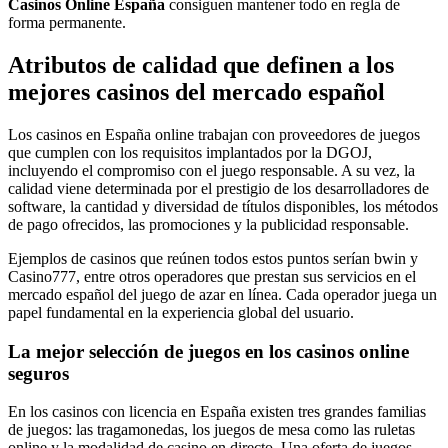
Casinos Online España
consiguen mantener todo en regla de
forma permanente.
Atributos de calidad que definen a los
mejores casinos del mercado español
Los casinos en España online trabajan con proveedores de juegos
que cumplen con los requisitos implantados por la DGOJ,
incluyendo el compromiso con el juego responsable. A su vez, la
calidad viene determinada por el prestigio de los desarrolladores de
software, la cantidad y diversidad de títulos disponibles, los métodos
de pago ofrecidos, las promociones y la publicidad responsable.
Ejemplos de casinos que reúnen todos estos puntos serían bwin y
Casino777, entre otros operadores que prestan sus servicios en el
mercado español del juego de azar en línea. Cada operador juega un
papel fundamental en la experiencia global del usuario.
La mejor selección de juegos en los casinos online
seguros
En los casinos con licencia en España existen tres grandes familias
de juegos: las tragamonedas, los juegos de mesa como las ruletas
online y la modalidad de casino en directo. Una oferta de juegos