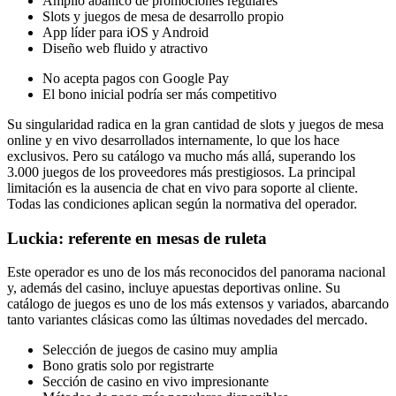
Amplio abanico de promociones regulares
Slots y juegos de mesa de desarrollo propio
App líder para iOS y Android
Diseño web fluido y atractivo
No acepta pagos con Google Pay
El bono inicial podría ser más competitivo
Su singularidad radica en la gran cantidad de slots y juegos de mesa
online y en vivo desarrollados internamente, lo que los hace
exclusivos. Pero su catálogo va mucho más allá, superando los
3.000 juegos de los proveedores más prestigiosos. La principal
limitación es la ausencia de chat en vivo para soporte al cliente.
Todas las condiciones aplican según la normativa del operador.
Luckia: referente en mesas de ruleta
Este operador es uno de los más reconocidos del panorama nacional
y, además del casino, incluye apuestas deportivas online. Su
catálogo de juegos es uno de los más extensos y variados, abarcando
tanto variantes clásicas como las últimas novedades del mercado.
Selección de juegos de casino muy amplia
Bono gratis solo por registrarte
Sección de casino en vivo impresionante