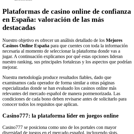
Plataformas de casino online de confianza
en España: valoración de las más
destacadas
Nuestro objetivo es ofrecer un análisis detallado de los
Mejores
Casinos Online España
para que cuentes con toda la información
necesaria al momento de seleccionar la plataforma donde vas a
jugar. A continuación explicamos por qué estas opciones lideran
nuestro ranking, sus principales fortalezas y los aspectos que podrían
mejorar.
Nuestra metodología produce resultados fiables, dado que
examinamos cada operador de forma similar a otras páginas
especializadas donde se han evaluado los casinos online más
relevantes del mercado español de manera pormenorizada. Las
condiciones de cada bono deben revisarse antes de solicitarlo para
conocer todos los requisitos que aplican.
Casino777: la plataforma líder en juegos online
Casino777 se posiciona como uno de los portales con mayor
diversidad de juegos en el mercado español, incluyendo slots,