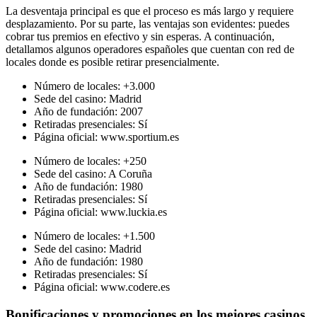
La desventaja principal es que el proceso es más largo y requiere
desplazamiento. Por su parte, las ventajas son evidentes: puedes
cobrar tus premios en efectivo y sin esperas. A continuación,
detallamos algunos operadores españoles que cuentan con red de
locales donde es posible retirar presencialmente.
Número de locales: +3.000
Sede del casino: Madrid
Año de fundación: 2007
Retiradas presenciales: Sí
Página oficial: www.sportium.es
Número de locales: +250
Sede del casino: A Coruña
Año de fundación: 1980
Retiradas presenciales: Sí
Página oficial: www.luckia.es
Número de locales: +1.500
Sede del casino: Madrid
Año de fundación: 1980
Retiradas presenciales: Sí
Página oficial: www.codere.es
Bonificaciones y promociones en los mejores casinos