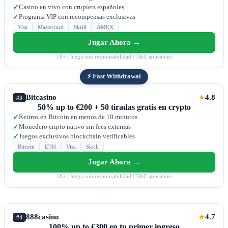
Casino en vivo con crupiers españoles
✓
Programa VIP con recompensas exclusivas
✓
Visa
Mastercard
Skrill
AMEX
Jugar Ahora →
18+ | Juega con responsabilidad | T&C aplicables
⚡ Fast Withdrawal
Bitcasino
4.8
★
#3
50% up to €200 + 50 tiradas gratis en crypto
Retiros en Bitcoin en menos de 10 minutos
✓
Monedero cripto nativo sin fees externas
✓
Juegos exclusivos blockchain verificables
✓
Bitcoin
ETH
Visa
Skrill
Jugar Ahora →
18+ | Juega con responsabilidad | T&C aplicables
888casino
4.7
★
#4
100% up to €300 en tu primer ingreso