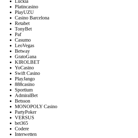
Luckia
Platincasino
PlayUZU
Casino Barcelona
Retabet
TonyBet
Paf
Casumo
LeoVegas
Betway
GratoGana
KIROLBET
YoCasino
Swift Casino
PlayJango
888casino
Sportium
AdmiralBet
Betsson
MONOPOLY Casino
PartyPoker
VERSUS
bet365
Codere
Interwetten