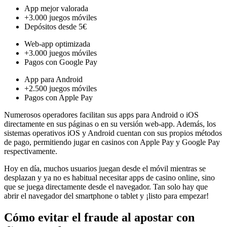
App mejor valorada
+3.000 juegos móviles
Depósitos desde 5€
Web-app optimizada
+3.000 juegos móviles
Pagos con Google Pay
App para Android
+2.500 juegos móviles
Pagos con Apple Pay
Numerosos operadores facilitan sus apps para Android o iOS
directamente en sus páginas o en su versión web-app. Además, los
sistemas operativos iOS y Android cuentan con sus propios métodos
de pago, permitiendo jugar en casinos con Apple Pay y Google Pay
respectivamente.
Hoy en día, muchos usuarios juegan desde el móvil mientras se
desplazan y ya no es habitual necesitar apps de casino online, sino
que se juega directamente desde el navegador. Tan solo hay que
abrir el navegador del smartphone o tablet y ¡listo para empezar!
Cómo evitar el fraude al apostar con