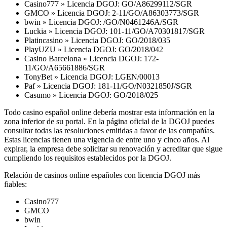
Casino777 » Licencia DGOJ: GO/A86299112/SGR
GMCO » Licencia DGOJ: 2-11/GO/A86303773/SGR
bwin » Licencia DGOJ: /GO/N0461246A/SGR
Luckia » Licencia DGOJ: 101-11/GO/A70301817/SGR
Platincasino » Licencia DGOJ: GO/2018/035
PlayUZU » Licencia DGOJ: GO/2018/042
Casino Barcelona » Licencia DGOJ: 172-
11/GO/A65661886/SGR
TonyBet » Licencia DGOJ: LGEN/00013
Paf » Licencia DGOJ: 181-11/GO/N0321850J/SGR
Casumo » Licencia DGOJ: GO/2018/025
Todo casino español online debería mostrar esta información en la
zona inferior de su portal. En la página oficial de la DGOJ puedes
consultar todas las resoluciones emitidas a favor de las compañías.
Estas licencias tienen una vigencia de entre uno y cinco años. Al
expirar, la empresa debe solicitar su renovación y acreditar que sigue
cumpliendo los requisitos establecidos por la DGOJ.
Relación de casinos online españoles con licencia DGOJ más
fiables:
Casino777
GMCO
bwin