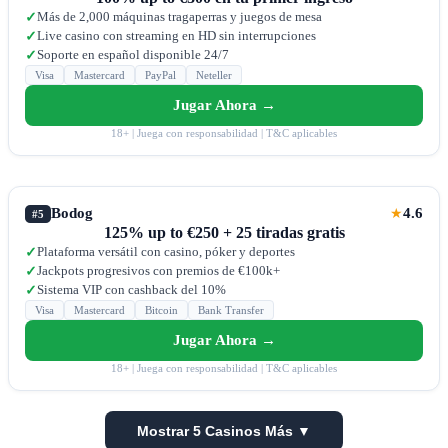
Más de 2,000 máquinas tragaperras y juegos de mesa
✓
Live casino con streaming en HD sin interrupciones
✓
Soporte en español disponible 24/7
✓
Visa
Mastercard
PayPal
Neteller
Jugar Ahora →
18+ | Juega con responsabilidad | T&C aplicables
Bodog
4.6
★
#5
125% up to €250 + 25 tiradas gratis
Plataforma versátil con casino, póker y deportes
✓
Jackpots progresivos con premios de €100k+
✓
Sistema VIP con cashback del 10%
✓
Visa
Mastercard
Bitcoin
Bank Transfer
Jugar Ahora →
18+ | Juega con responsabilidad | T&C aplicables
Mostrar 5 Casinos Más ▼