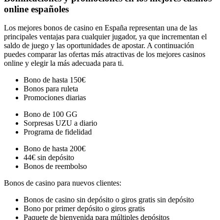
online españoles
Los mejores bonos de casino en España representan una de las
principales ventajas para cualquier jugador, ya que incrementan el
saldo de juego y las oportunidades de apostar. A continuación
puedes comparar las ofertas más atractivas de los mejores casinos
online y elegir la más adecuada para ti.
Bono de hasta 150€
Bonos para ruleta
Promociones diarias
Bono de 100 GG
Sorpresas UZU a diario
Programa de fidelidad
Bono de hasta 200€
44€ sin depósito
Bonos de reembolso
Bonos de casino para nuevos clientes:
Bonos de casino sin depósito o giros gratis sin depósito
Bono por primer depósito o giros gratis
Paquete de bienvenida para múltiples depósitos