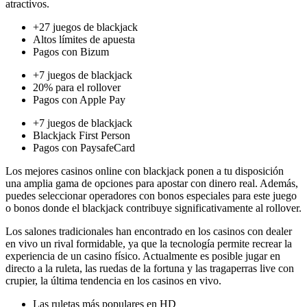
atractivos.
+27 juegos de blackjack
Altos límites de apuesta
Pagos con Bizum
+7 juegos de blackjack
20% para el rollover
Pagos con Apple Pay
+7 juegos de blackjack
Blackjack First Person
Pagos con PaysafeCard
Los mejores casinos online con blackjack ponen a tu disposición
una amplia gama de opciones para apostar con dinero real. Además,
puedes seleccionar operadores con bonos especiales para este juego
o bonos donde el blackjack contribuye significativamente al rollover.
Los salones tradicionales han encontrado en los casinos con dealer
en vivo un rival formidable, ya que la tecnología permite recrear la
experiencia de un casino físico. Actualmente es posible jugar en
directo a la ruleta, las ruedas de la fortuna y las tragaperras live con
crupier, la última tendencia en los casinos en vivo.
Las ruletas más populares en HD