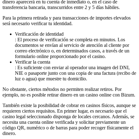
dinero aparecerá en tu cuenta de inmediato o, en el caso de
transferencia bancaria, transcurridos entre 2 y 5 días hábiles.
Para la primera retirada y para transacciones de importes elevados
será necesario verificar tu identidad.
Verificación de identidad
: El proceso de verificación se completa en minutos. Los
documentos se envían al servicio de atención al cliente por
correo electrónico o, en determinados casos, a través de un
formulario online proporcionado por el casino.
Verificar la cuenta
: Es suficiente con enviar al operador una imagen del DNI,
NIE o pasaporte junto con una copia de una factura (recibo de
luz o agua) que muestre tu domicilio.
No obstante, ciertos métodos no permiten realizar retiros. Por
ejemplo, no es posible retirar dinero en un casino online con Bizum.
También existe la posibilidad de cobrar en casinos físicos, aunque se
requieren ciertos requisitos. En primer lugar, es necesario que el
casino legal seleccionado disponga de locales cercanos. Además, se
necesita una cuenta online verificada y solicitar previamente un
código QR, numérico o de barras para poder recoger físicamente el
dinero.