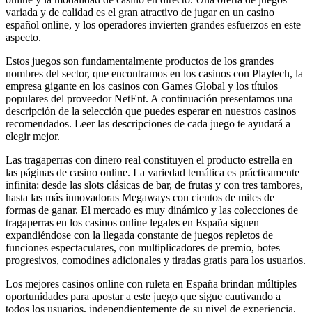
variada y de calidad es el gran atractivo de jugar en un casino
español online, y los operadores invierten grandes esfuerzos en este
aspecto.
Estos juegos son fundamentalmente productos de los grandes
nombres del sector, que encontramos en los casinos con Playtech, la
empresa gigante en los casinos con Games Global y los títulos
populares del proveedor NetEnt. A continuación presentamos una
descripción de la selección que puedes esperar en nuestros casinos
recomendados. Leer las descripciones de cada juego te ayudará a
elegir mejor.
Las tragaperras con dinero real constituyen el producto estrella en
las páginas de casino online. La variedad temática es prácticamente
infinita: desde las slots clásicas de bar, de frutas y con tres tambores,
hasta las más innovadoras Megaways con cientos de miles de
formas de ganar. El mercado es muy dinámico y las colecciones de
tragaperras en los casinos online legales en España siguen
expandiéndose con la llegada constante de juegos repletos de
funciones espectaculares, con multiplicadores de premio, botes
progresivos, comodines adicionales y tiradas gratis para los usuarios.
Los mejores casinos online con ruleta en España brindan múltiples
oportunidades para apostar a este juego que sigue cautivando a
todos los usuarios, independientemente de su nivel de experiencia.