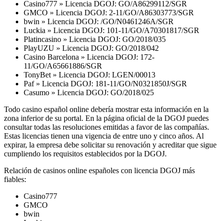
Casino777 » Licencia DGOJ: GO/A86299112/SGR
GMCO » Licencia DGOJ: 2-11/GO/A86303773/SGR
bwin » Licencia DGOJ: /GO/N0461246A/SGR
Luckia » Licencia DGOJ: 101-11/GO/A70301817/SGR
Platincasino » Licencia DGOJ: GO/2018/035
PlayUZU » Licencia DGOJ: GO/2018/042
Casino Barcelona » Licencia DGOJ: 172-
11/GO/A65661886/SGR
TonyBet » Licencia DGOJ: LGEN/00013
Paf » Licencia DGOJ: 181-11/GO/N0321850J/SGR
Casumo » Licencia DGOJ: GO/2018/025
Todo casino español online debería mostrar esta información en la
zona inferior de su portal. En la página oficial de la DGOJ puedes
consultar todas las resoluciones emitidas a favor de las compañías.
Estas licencias tienen una vigencia de entre uno y cinco años. Al
expirar, la empresa debe solicitar su renovación y acreditar que sigue
cumpliendo los requisitos establecidos por la DGOJ.
Relación de casinos online españoles con licencia DGOJ más
fiables:
Casino777
GMCO
bwin