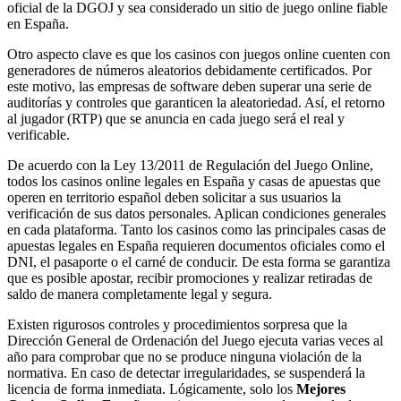
oficial de la DGOJ y sea considerado un sitio de juego online fiable
en España.
Otro aspecto clave es que los casinos con juegos online cuenten con
generadores de números aleatorios debidamente certificados. Por
este motivo, las empresas de software deben superar una serie de
auditorías y controles que garanticen la aleatoriedad. Así, el retorno
al jugador (RTP) que se anuncia en cada juego será el real y
verificable.
De acuerdo con la Ley 13/2011 de Regulación del Juego Online,
todos los casinos online legales en España y casas de apuestas que
operen en territorio español deben solicitar a sus usuarios la
verificación de sus datos personales. Aplican condiciones generales
en cada plataforma. Tanto los casinos como las principales casas de
apuestas legales en España requieren documentos oficiales como el
DNI, el pasaporte o el carné de conducir. De esta forma se garantiza
que es posible apostar, recibir promociones y realizar retiradas de
saldo de manera completamente legal y segura.
Existen rigurosos controles y procedimientos sorpresa que la
Dirección General de Ordenación del Juego ejecuta varias veces al
año para comprobar que no se produce ninguna violación de la
normativa. En caso de detectar irregularidades, se suspenderá la
licencia de forma inmediata. Lógicamente, solo los
Mejores