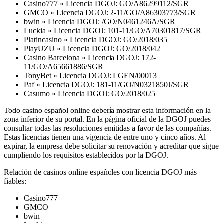
Casino777 » Licencia DGOJ: GO/A86299112/SGR
GMCO » Licencia DGOJ: 2-11/GO/A86303773/SGR
bwin » Licencia DGOJ: /GO/N0461246A/SGR
Luckia » Licencia DGOJ: 101-11/GO/A70301817/SGR
Platincasino » Licencia DGOJ: GO/2018/035
PlayUZU » Licencia DGOJ: GO/2018/042
Casino Barcelona » Licencia DGOJ: 172-
11/GO/A65661886/SGR
TonyBet » Licencia DGOJ: LGEN/00013
Paf » Licencia DGOJ: 181-11/GO/N0321850J/SGR
Casumo » Licencia DGOJ: GO/2018/025
Todo casino español online debería mostrar esta información en la
zona inferior de su portal. En la página oficial de la DGOJ puedes
consultar todas las resoluciones emitidas a favor de las compañías.
Estas licencias tienen una vigencia de entre uno y cinco años. Al
expirar, la empresa debe solicitar su renovación y acreditar que sigue
cumpliendo los requisitos establecidos por la DGOJ.
Relación de casinos online españoles con licencia DGOJ más
fiables:
Casino777
GMCO
bwin