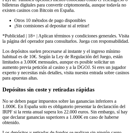
billeteras digitales para convertir criptomoneda, aunque todavía no
existen casinos con Bitcoin en España.
Otros 10 métodos de pago disponibles
¡Sin comisiones al depositar ni al retirar!
*Publicidad | 18+ | Aplican términos y condiciones generales. Visita
la página del operador para consultarlos. Juega con responsabilidad.
Los depósitos suelen procesarse al instante y el ingreso mínimo
habitual es de 10€. Según la Ley de Regulación del Juego, están
limitados a 3.000€ mensuales, aunque es posible solicitar un
aumento previa petición al casino y a la DGOJ. Si eres un jugador
experto y necesitas más detalles, visita nuestra entrada sobre casinos
para apuestas altas.
Depósitos sin coste y retiradas rápidas
No se deben pagar impuestos sobre las ganancias inferiores a
1.000€. En España solo es obligatorio presentar la declaración del
IRPF si la renta anual supera los 22.000 euros. Sin embargo, sí hay
que declarar ganancias superiores a 1.000€ en caso de haberse
obtenido.
Los depósitos y retiradas de fondos se realizan sin ningún cargo