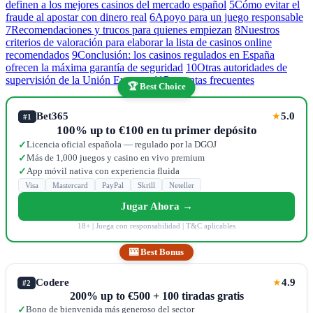
definen a los mejores casinos del mercado español
5
Cómo evitar el
fraude al apostar con dinero real
6
Apoyo para un juego responsable
7
Recomendaciones y trucos para quienes empiezan
8
Nuestros
criterios de valoración para elaborar la lista de casinos online
recomendados
9
Conclusión: los casinos regulados en España
ofrecen la máxima garantía de seguridad
10
Otras autoridades de
supervisión de la Unión Europea
11
Preguntas frecuentes
🏆 Best Choice
Bet365
5.0
★
#1
100% up to €100 en tu primer depósito
Licencia oficial española — regulado por la DGOJ
✓
Más de 1,000 juegos y casino en vivo premium
✓
App móvil nativa con experiencia fluida
✓
Visa
Mastercard
PayPal
Skrill
Neteller
Jugar Ahora →
18+ | Juega con responsabilidad | T&C aplicables
🎰 Best Bonus
Codere
4.9
★
#2
200% up to €500 + 100 tiradas gratis
Bono de bienvenida más generoso del sector
✓