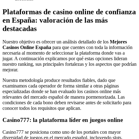
Plataformas de casino online de confianza
en España: valoración de las más
destacadas
Nuestro objetivo es ofrecer un análisis detallado de los
Mejores
Casinos Online España
para que cuentes con toda la información
necesaria al momento de seleccionar la plataforma donde vas a
jugar. A continuación explicamos por qué estas opciones lideran
nuestro ranking, sus principales fortalezas y los aspectos que podrían
mejorar.
Nuestra metodología produce resultados fiables, dado que
examinamos cada operador de forma similar a otras páginas
especializadas donde se han evaluado los casinos online más
relevantes del mercado español de manera pormenorizada. Las
condiciones de cada bono deben revisarse antes de solicitarlo para
conocer todos los requisitos que aplican.
Casino777: la plataforma líder en juegos online
Casino777 se posiciona como uno de los portales con mayor
diversidad de juegos en el mercado español, incluyendo slots,