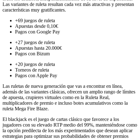
Las variantes de ruleta resultan cada vez más atractivas y presentan
características muy gratificantes.
+69 juegos de ruleta
Apuestas desde 0,10€
Pagos con Google Pay
+27 juegos de ruleta
Apuestas hasta 20.000€
Pagos con Bizum
+20 juegos de ruleta
Torneos de ruleta
Pagos con Apple Pay
Las ruletas de nueva generación que vas a encontrar en línea,
además de las variantes clásicas, ofrecen un amplio rango de límites
de apuesta, crupieres virtuales como en la Ruleta Real,
multiplicadores de premio e incluso botes acumulativos como la
ruleta Mega Fire Blaze.
El blackjack es el juego de cartas clásico que favorece a los
jugadores con su elevado RTP medio del 99%, manteniéndose como
la opción predilecta de los más experimentados que desean aplicar
estrategias para optimizar sus probabilidades de obtener premios