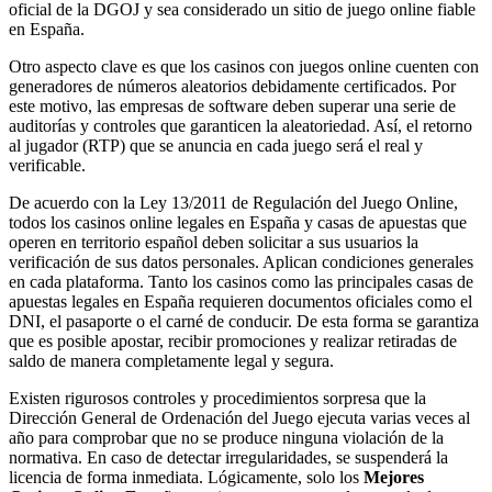
oficial de la DGOJ y sea considerado un sitio de juego online fiable
en España.
Otro aspecto clave es que los casinos con juegos online cuenten con
generadores de números aleatorios debidamente certificados. Por
este motivo, las empresas de software deben superar una serie de
auditorías y controles que garanticen la aleatoriedad. Así, el retorno
al jugador (RTP) que se anuncia en cada juego será el real y
verificable.
De acuerdo con la Ley 13/2011 de Regulación del Juego Online,
todos los casinos online legales en España y casas de apuestas que
operen en territorio español deben solicitar a sus usuarios la
verificación de sus datos personales. Aplican condiciones generales
en cada plataforma. Tanto los casinos como las principales casas de
apuestas legales en España requieren documentos oficiales como el
DNI, el pasaporte o el carné de conducir. De esta forma se garantiza
que es posible apostar, recibir promociones y realizar retiradas de
saldo de manera completamente legal y segura.
Existen rigurosos controles y procedimientos sorpresa que la
Dirección General de Ordenación del Juego ejecuta varias veces al
año para comprobar que no se produce ninguna violación de la
normativa. En caso de detectar irregularidades, se suspenderá la
licencia de forma inmediata. Lógicamente, solo los
Mejores