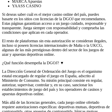
MARCA Apuestas
YAASS CASINO
Si deseas saber cuál es el mejor casino online del país, puedes
basarte en los sitios con licencias de la DGOJ que recomendamos.
Estas páginas garantizan acceso a un juego cuidado, responsable y
transparente. Juega siempre con responsabilidad y comprueba las
condiciones que aplican en cada operador.
El resto de plataformas sin esta autorización se consideran ilegales,
incluso si poseen licencias internacionales de Malta o la UKCG,
algunas de las más prestigiosas dentro del sector de los juegos de
azar y apuestas deportivas online.
¿Qué función desempeña la DGOJ?
▼
La Dirección General de Ordenación del Juego es el organismo
estatal encargado de regular el juego en España, adscrito al
Ministerio de Consumo. Su misión principal consiste en regular,
autorizar, supervisar, controlar y, en su caso, sancionar los
establecimientos de juego del país y los operadores de casinos y
apuestas deportivas online.
Más allá de las licencias generales, cada juego online ofertado
requiere autorizaciones específicas: deportivas mutuas, deportivas de
contrapartida, otras apuestas de contrapartida, hípicas mutuas,