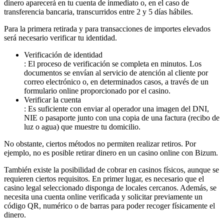
dinero aparecerá en tu cuenta de inmediato o, en el caso de
transferencia bancaria, transcurridos entre 2 y 5 días hábiles.
Para la primera retirada y para transacciones de importes elevados
será necesario verificar tu identidad.
Verificación de identidad
: El proceso de verificación se completa en minutos. Los
documentos se envían al servicio de atención al cliente por
correo electrónico o, en determinados casos, a través de un
formulario online proporcionado por el casino.
Verificar la cuenta
: Es suficiente con enviar al operador una imagen del DNI,
NIE o pasaporte junto con una copia de una factura (recibo de
luz o agua) que muestre tu domicilio.
No obstante, ciertos métodos no permiten realizar retiros. Por
ejemplo, no es posible retirar dinero en un casino online con Bizum.
También existe la posibilidad de cobrar en casinos físicos, aunque se
requieren ciertos requisitos. En primer lugar, es necesario que el
casino legal seleccionado disponga de locales cercanos. Además, se
necesita una cuenta online verificada y solicitar previamente un
código QR, numérico o de barras para poder recoger físicamente el
dinero.