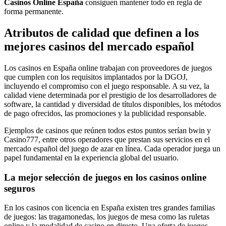
Casinos Online España
consiguen mantener todo en regla de
forma permanente.
Atributos de calidad que definen a los
mejores casinos del mercado español
Los casinos en España online trabajan con proveedores de juegos
que cumplen con los requisitos implantados por la DGOJ,
incluyendo el compromiso con el juego responsable. A su vez, la
calidad viene determinada por el prestigio de los desarrolladores de
software, la cantidad y diversidad de títulos disponibles, los métodos
de pago ofrecidos, las promociones y la publicidad responsable.
Ejemplos de casinos que reúnen todos estos puntos serían bwin y
Casino777, entre otros operadores que prestan sus servicios en el
mercado español del juego de azar en línea. Cada operador juega un
papel fundamental en la experiencia global del usuario.
La mejor selección de juegos en los casinos online
seguros
En los casinos con licencia en España existen tres grandes familias
de juegos: las tragamonedas, los juegos de mesa como las ruletas
online y la modalidad de casino en directo. Una oferta de juegos