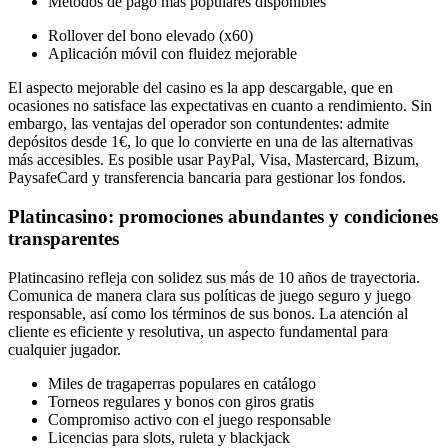
Métodos de pago más populares disponibles
Rollover del bono elevado (x60)
Aplicación móvil con fluidez mejorable
El aspecto mejorable del casino es la app descargable, que en
ocasiones no satisface las expectativas en cuanto a rendimiento. Sin
embargo, las ventajas del operador son contundentes: admite
depósitos desde 1€, lo que lo convierte en una de las alternativas
más accesibles. Es posible usar PayPal, Visa, Mastercard, Bizum,
PaysafeCard y transferencia bancaria para gestionar los fondos.
Platincasino: promociones abundantes y condiciones
transparentes
Platincasino refleja con solidez sus más de 10 años de trayectoria.
Comunica de manera clara sus políticas de juego seguro y juego
responsable, así como los términos de sus bonos. La atención al
cliente es eficiente y resolutiva, un aspecto fundamental para
cualquier jugador.
Miles de tragaperras populares en catálogo
Torneos regulares y bonos con giros gratis
Compromiso activo con el juego responsable
Licencias para slots, ruleta y blackjack