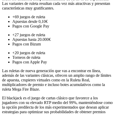
Las variantes de ruleta resultan cada vez más atractivas y presentan
características muy gratificantes.
+69 juegos de ruleta
Apuestas desde 0,10€
Pagos con Google Pay
+27 juegos de ruleta
Apuestas hasta 20.000€
Pagos con Bizum
+20 juegos de ruleta
Torneos de ruleta
Pagos con Apple Pay
Las ruletas de nueva generación que vas a encontrar en línea,
además de las variantes clásicas, ofrecen un amplio rango de límites
de apuesta, crupieres virtuales como en la Ruleta Real,
multiplicadores de premio e incluso botes acumulativos como la
ruleta Mega Fire Blaze.
El blackjack es el juego de cartas clásico que favorece a los
jugadores con su elevado RTP medio del 99%, manteniéndose como
la opción predilecta de los más experimentados que desean aplicar
estrategias para optimizar sus probabilidades de obtener premios