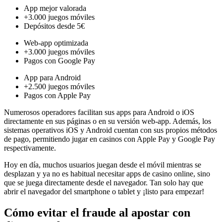
App mejor valorada
+3.000 juegos móviles
Depósitos desde 5€
Web-app optimizada
+3.000 juegos móviles
Pagos con Google Pay
App para Android
+2.500 juegos móviles
Pagos con Apple Pay
Numerosos operadores facilitan sus apps para Android o iOS
directamente en sus páginas o en su versión web-app. Además, los
sistemas operativos iOS y Android cuentan con sus propios métodos
de pago, permitiendo jugar en casinos con Apple Pay y Google Pay
respectivamente.
Hoy en día, muchos usuarios juegan desde el móvil mientras se
desplazan y ya no es habitual necesitar apps de casino online, sino
que se juega directamente desde el navegador. Tan solo hay que
abrir el navegador del smartphone o tablet y ¡listo para empezar!
Cómo evitar el fraude al apostar con