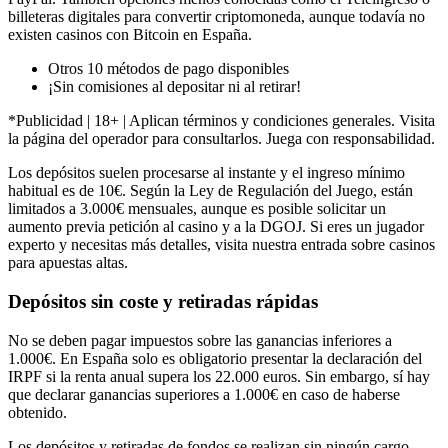
billeteras digitales para convertir criptomoneda, aunque todavía no
existen casinos con Bitcoin en España.
Otros 10 métodos de pago disponibles
¡Sin comisiones al depositar ni al retirar!
*Publicidad | 18+ | Aplican términos y condiciones generales. Visita
la página del operador para consultarlos. Juega con responsabilidad.
Los depósitos suelen procesarse al instante y el ingreso mínimo
habitual es de 10€. Según la Ley de Regulación del Juego, están
limitados a 3.000€ mensuales, aunque es posible solicitar un
aumento previa petición al casino y a la DGOJ. Si eres un jugador
experto y necesitas más detalles, visita nuestra entrada sobre casinos
para apuestas altas.
Depósitos sin coste y retiradas rápidas
No se deben pagar impuestos sobre las ganancias inferiores a
1.000€. En España solo es obligatorio presentar la declaración del
IRPF si la renta anual supera los 22.000 euros. Sin embargo, sí hay
que declarar ganancias superiores a 1.000€ en caso de haberse
obtenido.
Los depósitos y retiradas de fondos se realizan sin ningún cargo