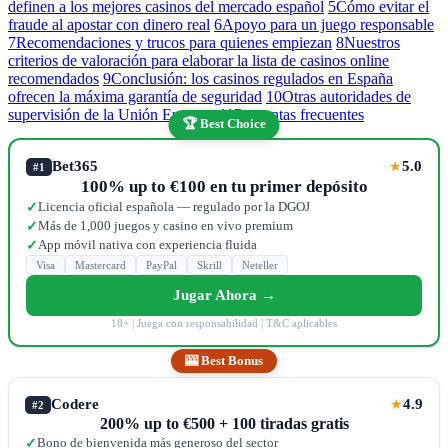
definen a los mejores casinos del mercado español
5
Cómo evitar el
fraude al apostar con dinero real
6
Apoyo para un juego responsable
7
Recomendaciones y trucos para quienes empiezan
8
Nuestros
criterios de valoración para elaborar la lista de casinos online
recomendados
9
Conclusión: los casinos regulados en España
ofrecen la máxima garantía de seguridad
10
Otras autoridades de
supervisión de la Unión Europea
11
Preguntas frecuentes
🏆 Best Choice
Bet365
5.0
★
#1
100% up to €100 en tu primer depósito
Licencia oficial española — regulado por la DGOJ
✓
Más de 1,000 juegos y casino en vivo premium
✓
App móvil nativa con experiencia fluida
✓
Visa
Mastercard
PayPal
Skrill
Neteller
Jugar Ahora →
18+ | Juega con responsabilidad | T&C aplicables
🎰 Best Bonus
Codere
4.9
★
#2
200% up to €500 + 100 tiradas gratis
Bono de bienvenida más generoso del sector
✓