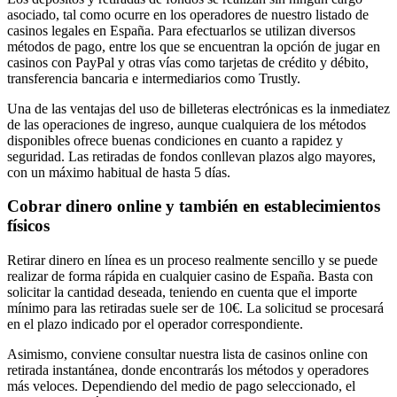
asociado, tal como ocurre en los operadores de nuestro listado de
casinos legales en España. Para efectuarlos se utilizan diversos
métodos de pago, entre los que se encuentran la opción de jugar en
casinos con PayPal y otras vías como tarjetas de crédito y débito,
transferencia bancaria e intermediarios como Trustly.
Una de las ventajas del uso de billeteras electrónicas es la inmediatez
de las operaciones de ingreso, aunque cualquiera de los métodos
disponibles ofrece buenas condiciones en cuanto a rapidez y
seguridad. Las retiradas de fondos conllevan plazos algo mayores,
con un máximo habitual de hasta 5 días.
Cobrar dinero online y también en establecimientos
físicos
Retirar dinero en línea es un proceso realmente sencillo y se puede
realizar de forma rápida en cualquier casino de España. Basta con
solicitar la cantidad deseada, teniendo en cuenta que el importe
mínimo para las retiradas suele ser de 10€. La solicitud se procesará
en el plazo indicado por el operador correspondiente.
Asimismo, conviene consultar nuestra lista de casinos online con
retirada instantánea, donde encontrarás los métodos y operadores
más veloces. Dependiendo del medio de pago seleccionado, el