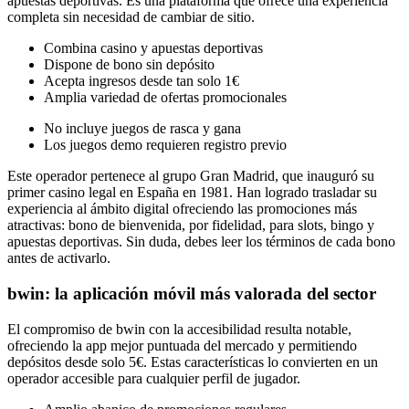
apuestas deportivas. Es una plataforma que ofrece una experiencia
completa sin necesidad de cambiar de sitio.
Combina casino y apuestas deportivas
Dispone de bono sin depósito
Acepta ingresos desde tan solo 1€
Amplia variedad de ofertas promocionales
No incluye juegos de rasca y gana
Los juegos demo requieren registro previo
Este operador pertenece al grupo Gran Madrid, que inauguró su
primer casino legal en España en 1981. Han logrado trasladar su
experiencia al ámbito digital ofreciendo las promociones más
atractivas: bono de bienvenida, por fidelidad, para slots, bingo y
apuestas deportivas. Sin duda, debes leer los términos de cada bono
antes de activarlo.
bwin: la aplicación móvil más valorada del sector
El compromiso de bwin con la accesibilidad resulta notable,
ofreciendo la app mejor puntuada del mercado y permitiendo
depósitos desde solo 5€. Estas características lo convierten en un
operador accesible para cualquier perfil de jugador.