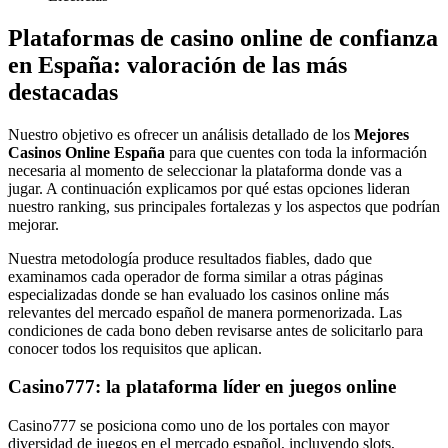
Plataformas de casino online de confianza
en España: valoración de las más
destacadas
Nuestro objetivo es ofrecer un análisis detallado de los
Mejores
Casinos Online España
para que cuentes con toda la información
necesaria al momento de seleccionar la plataforma donde vas a
jugar. A continuación explicamos por qué estas opciones lideran
nuestro ranking, sus principales fortalezas y los aspectos que podrían
mejorar.
Nuestra metodología produce resultados fiables, dado que
examinamos cada operador de forma similar a otras páginas
especializadas donde se han evaluado los casinos online más
relevantes del mercado español de manera pormenorizada. Las
condiciones de cada bono deben revisarse antes de solicitarlo para
conocer todos los requisitos que aplican.
Casino777: la plataforma líder en juegos online
Casino777 se posiciona como uno de los portales con mayor
diversidad de juegos en el mercado español, incluyendo slots,