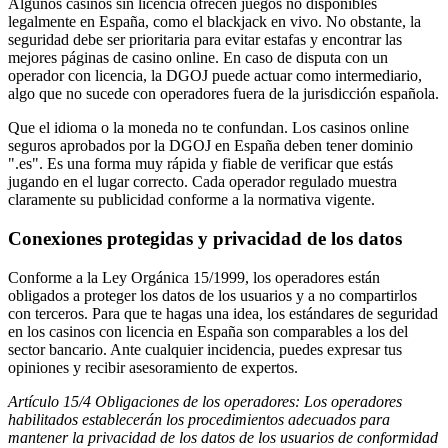
Algunos casinos sin licencia ofrecen juegos no disponibles
legalmente en España, como el blackjack en vivo. No obstante, la
seguridad debe ser prioritaria para evitar estafas y encontrar las
mejores páginas de casino online. En caso de disputa con un
operador con licencia, la DGOJ puede actuar como intermediario,
algo que no sucede con operadores fuera de la jurisdicción española.
Que el idioma o la moneda no te confundan. Los casinos online
seguros aprobados por la DGOJ en España deben tener dominio
".es". Es una forma muy rápida y fiable de verificar que estás
jugando en el lugar correcto. Cada operador regulado muestra
claramente su publicidad conforme a la normativa vigente.
Conexiones protegidas y privacidad de los datos
Conforme a la Ley Orgánica 15/1999, los operadores están
obligados a proteger los datos de los usuarios y a no compartirlos
con terceros. Para que te hagas una idea, los estándares de seguridad
en los casinos con licencia en España son comparables a los del
sector bancario. Ante cualquier incidencia, puedes expresar tus
opiniones y recibir asesoramiento de expertos.
Artículo 15/4 Obligaciones de los operadores: Los operadores
habilitados establecerán los procedimientos adecuados para
mantener la privacidad de los datos de los usuarios de conformidad