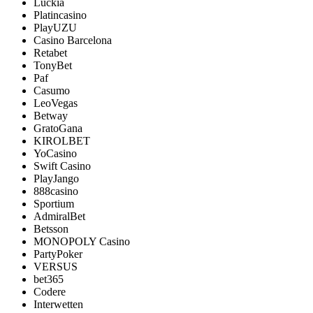
Luckia
Platincasino
PlayUZU
Casino Barcelona
Retabet
TonyBet
Paf
Casumo
LeoVegas
Betway
GratoGana
KIROLBET
YoCasino
Swift Casino
PlayJango
888casino
Sportium
AdmiralBet
Betsson
MONOPOLY Casino
PartyPoker
VERSUS
bet365
Codere
Interwetten