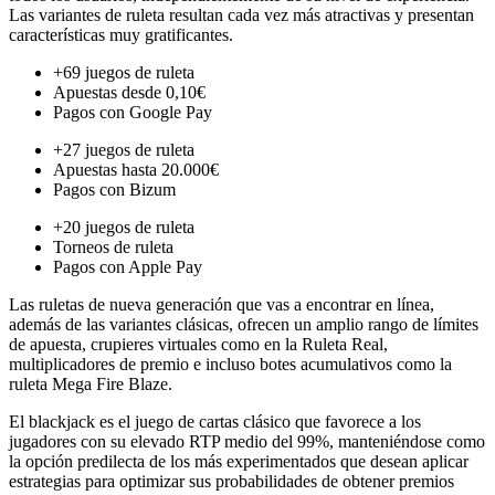
Las variantes de ruleta resultan cada vez más atractivas y presentan
características muy gratificantes.
+69 juegos de ruleta
Apuestas desde 0,10€
Pagos con Google Pay
+27 juegos de ruleta
Apuestas hasta 20.000€
Pagos con Bizum
+20 juegos de ruleta
Torneos de ruleta
Pagos con Apple Pay
Las ruletas de nueva generación que vas a encontrar en línea,
además de las variantes clásicas, ofrecen un amplio rango de límites
de apuesta, crupieres virtuales como en la Ruleta Real,
multiplicadores de premio e incluso botes acumulativos como la
ruleta Mega Fire Blaze.
El blackjack es el juego de cartas clásico que favorece a los
jugadores con su elevado RTP medio del 99%, manteniéndose como
la opción predilecta de los más experimentados que desean aplicar
estrategias para optimizar sus probabilidades de obtener premios