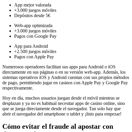
App mejor valorada
+3.000 juegos móviles
Depósitos desde 5€
Web-app optimizada
+3.000 juegos móviles
Pagos con Google Pay
App para Android
+2.500 juegos móviles
Pagos con Apple Pay
Numerosos operadores facilitan sus apps para Android o iOS
directamente en sus páginas o en su versión web-app. Además, los
sistemas operativos iOS y Android cuentan con sus propios métodos
de pago, permitiendo jugar en casinos con Apple Pay y Google Pay
respectivamente.
Hoy en día, muchos usuarios juegan desde el móvil mientras se
desplazan y ya no es habitual necesitar apps de casino online, sino
que se juega directamente desde el navegador. Tan solo hay que
abrir el navegador del smartphone o tablet y ¡listo para empezar!
Cómo evitar el fraude al apostar con