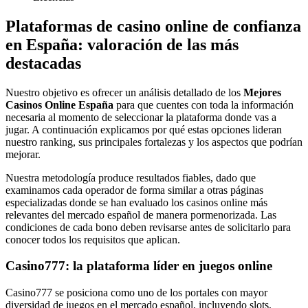
Plataformas de casino online de confianza
en España: valoración de las más
destacadas
Nuestro objetivo es ofrecer un análisis detallado de los
Mejores
Casinos Online España
para que cuentes con toda la información
necesaria al momento de seleccionar la plataforma donde vas a
jugar. A continuación explicamos por qué estas opciones lideran
nuestro ranking, sus principales fortalezas y los aspectos que podrían
mejorar.
Nuestra metodología produce resultados fiables, dado que
examinamos cada operador de forma similar a otras páginas
especializadas donde se han evaluado los casinos online más
relevantes del mercado español de manera pormenorizada. Las
condiciones de cada bono deben revisarse antes de solicitarlo para
conocer todos los requisitos que aplican.
Casino777: la plataforma líder en juegos online
Casino777 se posiciona como uno de los portales con mayor
diversidad de juegos en el mercado español, incluyendo slots,