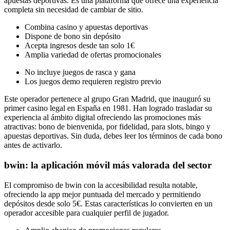
apuestas deportivas. Es una plataforma que ofrece una experiencia
completa sin necesidad de cambiar de sitio.
Combina casino y apuestas deportivas
Dispone de bono sin depósito
Acepta ingresos desde tan solo 1€
Amplia variedad de ofertas promocionales
No incluye juegos de rasca y gana
Los juegos demo requieren registro previo
Este operador pertenece al grupo Gran Madrid, que inauguró su
primer casino legal en España en 1981. Han logrado trasladar su
experiencia al ámbito digital ofreciendo las promociones más
atractivas: bono de bienvenida, por fidelidad, para slots, bingo y
apuestas deportivas. Sin duda, debes leer los términos de cada bono
antes de activarlo.
bwin: la aplicación móvil más valorada del sector
El compromiso de bwin con la accesibilidad resulta notable,
ofreciendo la app mejor puntuada del mercado y permitiendo
depósitos desde solo 5€. Estas características lo convierten en un
operador accesible para cualquier perfil de jugador.