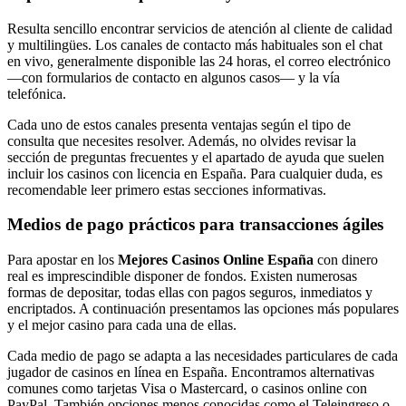
Resulta sencillo encontrar servicios de atención al cliente de calidad
y multilingües. Los canales de contacto más habituales son el chat
en vivo, generalmente disponible las 24 horas, el correo electrónico
—con formularios de contacto en algunos casos— y la vía
telefónica.
Cada uno de estos canales presenta ventajas según el tipo de
consulta que necesites resolver. Además, no olvides revisar la
sección de preguntas frecuentes y el apartado de ayuda que suelen
incluir los casinos con licencia en España. Para cualquier duda, es
recomendable leer primero estas secciones informativas.
Medios de pago prácticos para transacciones ágiles
Para apostar en los
Mejores Casinos Online España
con dinero
real es imprescindible disponer de fondos. Existen numerosas
formas de depositar, todas ellas con pagos seguros, inmediatos y
encriptados. A continuación presentamos las opciones más populares
y el mejor casino para cada una de ellas.
Cada medio de pago se adapta a las necesidades particulares de cada
jugador de casinos en línea en España. Encontramos alternativas
comunes como tarjetas Visa o Mastercard, o casinos online con
PayPal. También opciones menos conocidas como el Teleingreso o