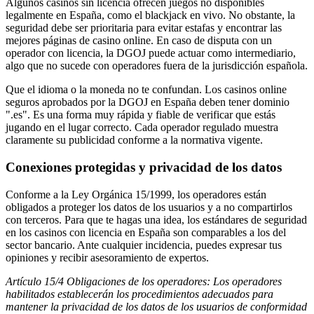
Algunos casinos sin licencia ofrecen juegos no disponibles
legalmente en España, como el blackjack en vivo. No obstante, la
seguridad debe ser prioritaria para evitar estafas y encontrar las
mejores páginas de casino online. En caso de disputa con un
operador con licencia, la DGOJ puede actuar como intermediario,
algo que no sucede con operadores fuera de la jurisdicción española.
Que el idioma o la moneda no te confundan. Los casinos online
seguros aprobados por la DGOJ en España deben tener dominio
".es". Es una forma muy rápida y fiable de verificar que estás
jugando en el lugar correcto. Cada operador regulado muestra
claramente su publicidad conforme a la normativa vigente.
Conexiones protegidas y privacidad de los datos
Conforme a la Ley Orgánica 15/1999, los operadores están
obligados a proteger los datos de los usuarios y a no compartirlos
con terceros. Para que te hagas una idea, los estándares de seguridad
en los casinos con licencia en España son comparables a los del
sector bancario. Ante cualquier incidencia, puedes expresar tus
opiniones y recibir asesoramiento de expertos.
Artículo 15/4 Obligaciones de los operadores: Los operadores
habilitados establecerán los procedimientos adecuados para
mantener la privacidad de los datos de los usuarios de conformidad