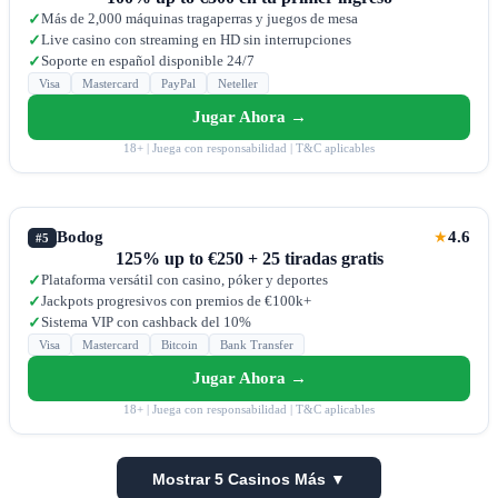
Más de 2,000 máquinas tragaperras y juegos de mesa
✓
Live casino con streaming en HD sin interrupciones
✓
Soporte en español disponible 24/7
✓
Visa
Mastercard
PayPal
Neteller
Jugar Ahora →
18+ | Juega con responsabilidad | T&C aplicables
Bodog
4.6
★
#5
125% up to €250 + 25 tiradas gratis
Plataforma versátil con casino, póker y deportes
✓
Jackpots progresivos con premios de €100k+
✓
Sistema VIP con cashback del 10%
✓
Visa
Mastercard
Bitcoin
Bank Transfer
Jugar Ahora →
18+ | Juega con responsabilidad | T&C aplicables
Mostrar 5 Casinos Más ▼