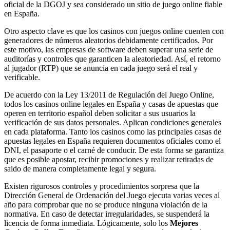
oficial de la DGOJ y sea considerado un sitio de juego online fiable
en España.
Otro aspecto clave es que los casinos con juegos online cuenten con
generadores de números aleatorios debidamente certificados. Por
este motivo, las empresas de software deben superar una serie de
auditorías y controles que garanticen la aleatoriedad. Así, el retorno
al jugador (RTP) que se anuncia en cada juego será el real y
verificable.
De acuerdo con la Ley 13/2011 de Regulación del Juego Online,
todos los casinos online legales en España y casas de apuestas que
operen en territorio español deben solicitar a sus usuarios la
verificación de sus datos personales. Aplican condiciones generales
en cada plataforma. Tanto los casinos como las principales casas de
apuestas legales en España requieren documentos oficiales como el
DNI, el pasaporte o el carné de conducir. De esta forma se garantiza
que es posible apostar, recibir promociones y realizar retiradas de
saldo de manera completamente legal y segura.
Existen rigurosos controles y procedimientos sorpresa que la
Dirección General de Ordenación del Juego ejecuta varias veces al
año para comprobar que no se produce ninguna violación de la
normativa. En caso de detectar irregularidades, se suspenderá la
licencia de forma inmediata. Lógicamente, solo los
Mejores