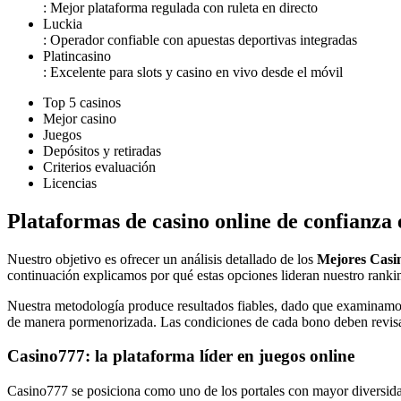
: Mejor plataforma regulada con ruleta en directo
Luckia
: Operador confiable con apuestas deportivas integradas
Platincasino
: Excelente para slots y casino en vivo desde el móvil
Top 5 casinos
Mejor casino
Juegos
Depósitos y retiradas
Criterios evaluación
Licencias
Plataformas de casino online de confianza
Nuestro objetivo es ofrecer un análisis detallado de los
Mejores Casi
continuación explicamos por qué estas opciones lideran nuestro ranking
Nuestra metodología produce resultados fiables, dado que examinamos
de manera pormenorizada. Las condiciones de cada bono deben revisarse
Casino777: la plataforma líder en juegos online
Casino777 se posiciona como uno de los portales con mayor diversidad d