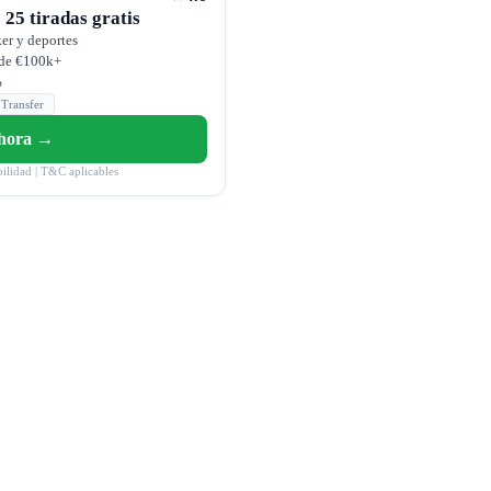
25 tiradas gratis
ker y deportes
 de €100k+
%
Transfer
hora →
ilidad | T&C aplicables