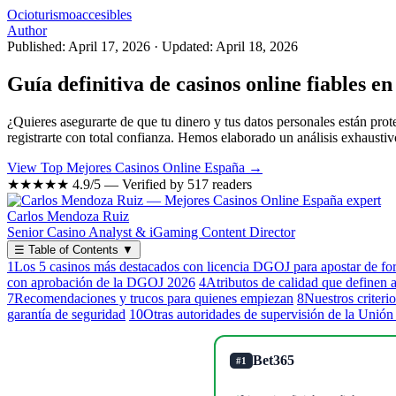
Ocioturismoaccesibles
Author
Published: April 17, 2026
·
Updated: April 18, 2026
Guía definitiva de casinos online fiables e
¿Quieres asegurarte de que tu dinero y tus datos personales están pr
registrarte con total confianza. Hemos elaborado un análisis exhaustiv
View Top Mejores Casinos Online España →
★★★★★
4.9/5 — Verified by 517 readers
Carlos Mendoza Ruiz
Senior Casino Analyst & iGaming Content Director
☰
Table of Contents
▼
1
Los 5 casinos más destacados con licencia DGOJ para apostar de fo
con aprobación de la DGOJ 2026
4
Atributos de calidad que definen 
7
Recomendaciones y trucos para quienes empiezan
8
Nuestros criteri
garantía de seguridad
10
Otras autoridades de supervisión de la Unió
Bet365
#1