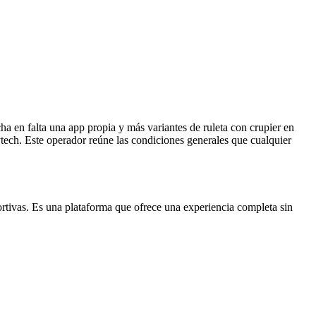
a en falta una app propia y más variantes de ruleta con crupier en
tech. Este operador reúne las condiciones generales que cualquier
ortivas. Es una plataforma que ofrece una experiencia completa sin