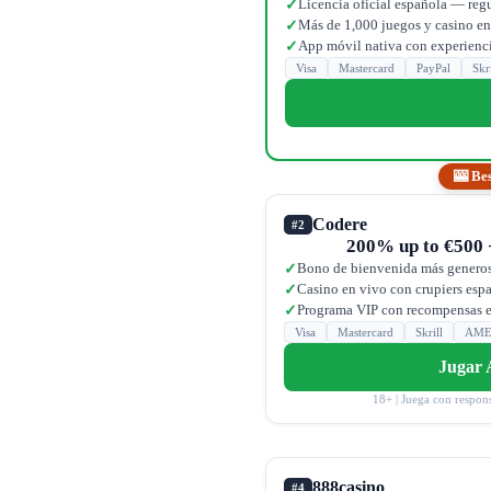
Licencia oficial española — reg
✓
Más de 1,000 juegos y casino e
✓
App móvil nativa con experienci
✓
Visa
Mastercard
PayPal
Skri
🎰 Be
Codere
#2
200% up to €500 +
Bono de bienvenida más generos
✓
Casino en vivo con crupiers esp
✓
Programa VIP con recompensas e
✓
Visa
Mastercard
Skrill
AM
Jugar
18+ | Juega con respon
888casino
#4