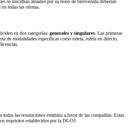
nes se inscriban atraídos por su bono de bienvenida deberían
en todas las ofertas.
dividen en dos categorías:
generales y singulares
. Las primeras
erta de modalidades específicas como ruleta, ruleta en directo,
licencias.
r todas las resoluciones emitidas a favor de las compañías. Estas
los requisitos establecidos por la DGOJ.