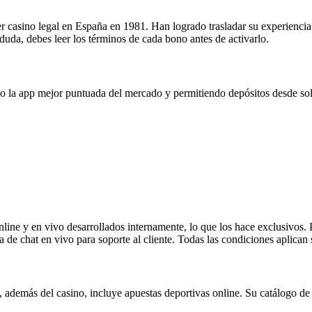
 casino legal en España en 1981. Han logrado trasladar su experiencia 
 duda, debes leer los términos de cada bono antes de activarlo.
o la app mejor puntuada del mercado y permitiendo depósitos desde solo
online y en vivo desarrollados internamente, lo que los hace exclusivos
ia de chat en vivo para soporte al cliente. Todas las condiciones aplican
 además del casino, incluye apuestas deportivas online. Su catálogo de