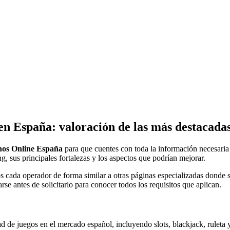
 en España: valoración de las más destacada
nos Online España
para que cuentes con toda la información necesaria
, sus principales fortalezas y los aspectos que podrían mejorar.
 cada operador de forma similar a otras páginas especializadas donde s
 antes de solicitarlo para conocer todos los requisitos que aplican.
e juegos en el mercado español, incluyendo slots, blackjack, ruleta y s