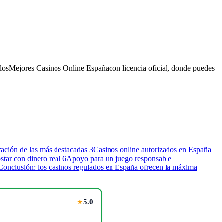
s losMejores Casinos Online Españacon licencia oficial, donde puedes
ración de las más destacadas
3
Casinos online autorizados en España
star con dinero real
6
Apoyo para un juego responsable
Conclusión: los casinos regulados en España ofrecen la máxima
5.0
★