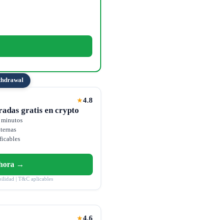
thdrawal
4.8
★
radas gratis en crypto
0 minutos
ternas
ficables
hora →
ilidad | T&C aplicables
4.6
★