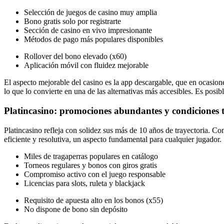
Selección de juegos de casino muy amplia
Bono gratis solo por registrarte
Sección de casino en vivo impresionante
Métodos de pago más populares disponibles
Rollover del bono elevado (x60)
Aplicación móvil con fluidez mejorable
El aspecto mejorable del casino es la app descargable, que en ocasion
lo que lo convierte en una de las alternativas más accesibles. Es posi
Platincasino: promociones abundantes y condiciones 
Platincasino refleja con solidez sus más de 10 años de trayectoria. Co
eficiente y resolutiva, un aspecto fundamental para cualquier jugador.
Miles de tragaperras populares en catálogo
Torneos regulares y bonos con giros gratis
Compromiso activo con el juego responsable
Licencias para slots, ruleta y blackjack
Requisito de apuesta alto en los bonos (x55)
No dispone de bono sin depósito