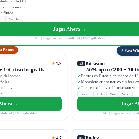
ulado por la DGOJ
n vivo premium
a fluida
ll
Neteller
Jugar Ahora →
18+ | Juega con responsabilidad | T&C aplicables
st Bonus
⚡ Fast Wi
Bitcasino
4.9
★
#3
 100 tiradas gratis
50% up to €200 + 50 ti
o del sector
Retiros en Bitcoin en menos de 1
✓
añoles
Monedero cripto nativo sin fees ex
✓
xclusivas
Juegos exclusivos blockchain veri
✓
EX
Bitcoin
ETH
Visa
Skrill
 Ahora →
Jugar A
sabilidad | T&C aplicables
18+ | Juega con responsab
Bodog
4.7
★
#5