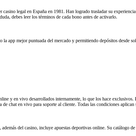
 casino legal en España en 1981. Han logrado trasladar su experiencia 
 duda, debes leer los términos de cada bono antes de activarlo.
o la app mejor puntuada del mercado y permitiendo depósitos desde solo
online y en vivo desarrollados internamente, lo que los hace exclusivos
ia de chat en vivo para soporte al cliente. Todas las condiciones aplican
 además del casino, incluye apuestas deportivas online. Su catálogo de