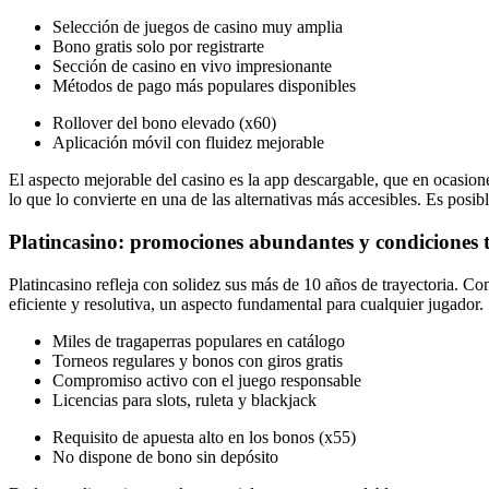
Selección de juegos de casino muy amplia
Bono gratis solo por registrarte
Sección de casino en vivo impresionante
Métodos de pago más populares disponibles
Rollover del bono elevado (x60)
Aplicación móvil con fluidez mejorable
El aspecto mejorable del casino es la app descargable, que en ocasion
lo que lo convierte en una de las alternativas más accesibles. Es posi
Platincasino: promociones abundantes y condiciones 
Platincasino refleja con solidez sus más de 10 años de trayectoria. Co
eficiente y resolutiva, un aspecto fundamental para cualquier jugador.
Miles de tragaperras populares en catálogo
Torneos regulares y bonos con giros gratis
Compromiso activo con el juego responsable
Licencias para slots, ruleta y blackjack
Requisito de apuesta alto en los bonos (x55)
No dispone de bono sin depósito