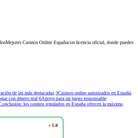
s losMejores Casinos Online Españacon licencia oficial, donde puedes
ración de las más destacadas
3
Casinos online autorizados en España
star con dinero real
6
Apoyo para un juego responsable
Conclusión: los casinos regulados en España ofrecen la máxima
5.0
★