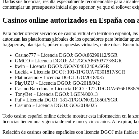
Dadas sus licencias, resulta especialmente recomendable para amantes 
contemplar un presupuesto inicial algo superior, ya que el rollover ex
Casinos online autorizados en España con
Para poder ofrecer servicios de casino virtual en territorio español, 
autorizan las plataformas globales de los operadores para brindar apues
tragaperras, blackjack, póker o apuestas virtuales, entre otras. Encontr
Casino777 » Licencia DGOJ: GO/A86299112/SGR
GMCO » Licencia DGOJ: 2-11/GO/A86303773/SGR
bwin » Licencia DGOJ: /GO/N0461246A/SGR
Luckia » Licencia DGOJ: 101-11/GO/A70301817/SGR
Platincasino » Licencia DGOJ: GO/2018/035
PlayUZU » Licencia DGOJ: GO/2018/042
Casino Barcelona » Licencia DGOJ: 172-11/GO/A65661886
TonyBet » Licencia DGOJ: LGEN/00013
Paf » Licencia DGOJ: 181-11/GO/N0321850J/SGR
Casumo » Licencia DGOJ: GO/2018/025
Todo casino español online debería mostrar esta información en la zona
licencias tienen una vigencia de entre uno y cinco años. Al expirar, l
Relación de casinos online españoles con licencia DGOJ más fiables: