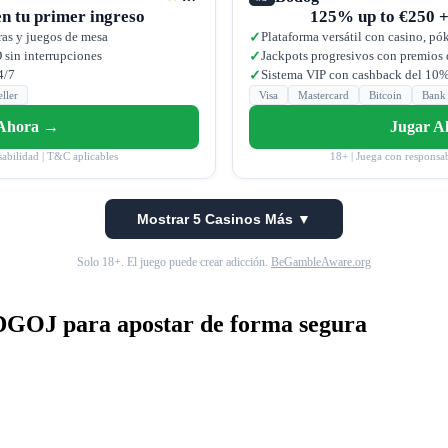
n tu primer ingreso
125% up to €250 + 
as y juegos de mesa
Plataforma versátil con casino, pó
✓
 sin interrupciones
Jackpots progresivos con premios
✓
4/7
Sistema VIP con cashback del 10
✓
ller
Visa
Mastercard
Bitcoin
Bank 
 Ahora →
Jugar A
sabilidad | T&C aplicables
18+ | Juega con responsab
Mostrar 5 Casinos Más ▼
Solo 18+. El juego puede crear adicción.
BeGambleAware.org
a DGOJ para apostar de forma segura