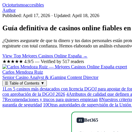
Ocioturismoaccesibles
Author
Published: April 17, 2026
·
Updated: April 18, 2026
Guía definitiva de casinos online fiables e
¿Quieres asegurarte de que tu dinero y tus datos personales están pr
registrarte con total confianza. Hemos elaborado un análisis exhaustiv
View Top Mejores Casinos Online España →
★★★★★
4.9/5 — Verified by 517 readers
Carlos Mendoza Ruiz
Senior Casino Analyst & iGaming Content Director
☰
Table of Contents
▼
1
Los 5 casinos más destacados con licencia DGOJ para apostar de fo
con aprobación de la DGOJ 2026
4
Atributos de calidad que definen 
7
Recomendaciones y trucos para quienes empiezan
8
Nuestros criteri
garantía de seguridad
10
Otras autoridades de supervisión de la Unió
Bet365
#1