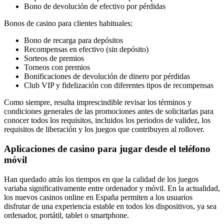
Bono de devolución de efectivo por pérdidas
Bonos de casino para clientes habituales:
Bono de recarga para depósitos
Recompensas en efectivo (sin depósito)
Sorteos de premios
Torneos con premios
Bonificaciones de devolución de dinero por pérdidas
Club VIP y fidelización con diferentes tipos de recompensas
Como siempre, resulta imprescindible revisar los términos y
condiciones generales de las promociones antes de solicitarlas para
conocer todos los requisitos, incluidos los periodos de validez, los
requisitos de liberación y los juegos que contribuyen al rollover.
Aplicaciones de casino para jugar desde el teléfono
móvil
Han quedado atrás los tiempos en que la calidad de los juegos
variaba significativamente entre ordenador y móvil. En la actualidad,
los nuevos casinos online en España permiten a los usuarios
disfrutar de una experiencia estable en todos los dispositivos, ya sea
ordenador, portátil, tablet o smartphone.