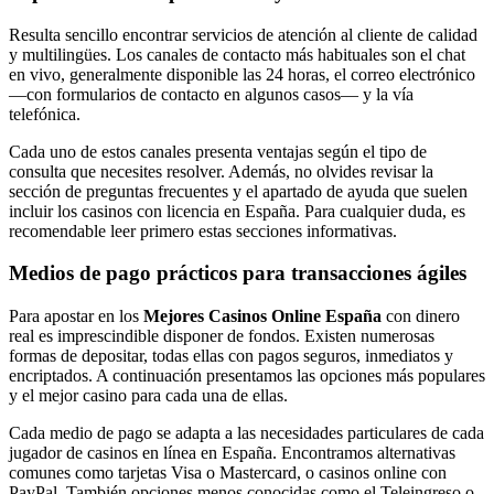
Resulta sencillo encontrar servicios de atención al cliente de calidad
y multilingües. Los canales de contacto más habituales son el chat
en vivo, generalmente disponible las 24 horas, el correo electrónico
—con formularios de contacto en algunos casos— y la vía
telefónica.
Cada uno de estos canales presenta ventajas según el tipo de
consulta que necesites resolver. Además, no olvides revisar la
sección de preguntas frecuentes y el apartado de ayuda que suelen
incluir los casinos con licencia en España. Para cualquier duda, es
recomendable leer primero estas secciones informativas.
Medios de pago prácticos para transacciones ágiles
Para apostar en los
Mejores Casinos Online España
con dinero
real es imprescindible disponer de fondos. Existen numerosas
formas de depositar, todas ellas con pagos seguros, inmediatos y
encriptados. A continuación presentamos las opciones más populares
y el mejor casino para cada una de ellas.
Cada medio de pago se adapta a las necesidades particulares de cada
jugador de casinos en línea en España. Encontramos alternativas
comunes como tarjetas Visa o Mastercard, o casinos online con
PayPal. También opciones menos conocidas como el Teleingreso o