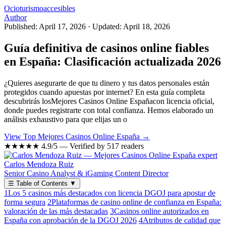
Ocioturismoaccesibles
Author
Published: April 17, 2026
·
Updated: April 18, 2026
Guía definitiva de casinos online fiables
en España: Clasificación actualizada 2026
¿Quieres asegurarte de que tu dinero y tus datos personales están
protegidos cuando apuestas por internet? En esta guía completa
descubrirás losMejores Casinos Online Españacon licencia oficial,
donde puedes registrarte con total confianza. Hemos elaborado un
análisis exhaustivo para que elijas un o
View Top Mejores Casinos Online España →
★★★★★
4.9/5 — Verified by 517 readers
Carlos Mendoza Ruiz
Senior Casino Analyst & iGaming Content Director
☰
Table of Contents
▼
1
Los 5 casinos más destacados con licencia DGOJ para apostar de
forma segura
2
Plataformas de casino online de confianza en España:
valoración de las más destacadas
3
Casinos online autorizados en
España con aprobación de la DGOJ 2026
4
Atributos de calidad que