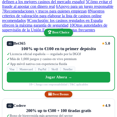
definen a los mejores casinos del mercado español
5
Cómo evitar el
fraude al apostar con dinero real
6
Apoyo para un juego responsable
7
Recomendaciones y trucos para quienes empiezan
8
Nuestros
criterios de valoración para elaborar la lista de casinos online
recomendados
9
Conclusión: los casinos regulados en España
ofrecen la máxima garantía de seguridad
10
Otras autoridades de
supervisión de la Unión Europea
11
Preguntas frecuentes
🏆 Best Choice
Bet365
5.0
★
#1
100% up to €100 en tu primer depósito
Licencia oficial española — regulado por la DGOJ
✓
Más de 1,000 juegos y casino en vivo premium
✓
App móvil nativa con experiencia fluida
✓
Visa
Mastercard
PayPal
Skrill
Neteller
Jugar Ahora →
18+ | Juega con responsabilidad | T&C aplicables
🎰 Best Bonus
Codere
4.9
★
#2
200% up to €500 + 100 tiradas gratis
Bono de bienvenida más generoso del sector
✓