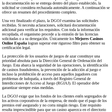
la documentación no se entrega dentro del plazo establecido, la
solicitud se considera rechazada automáticamente. A continuación se
ofrece un resumen del procedimiento completo.
Una vez finalizado el plazo, la DGOJ examina las solicitudes
recibidas. Si necesita aclaraciones, solicitará documentación
adicional para verificar los requisitos. Con toda la información
recopilada, el organismo procede a la emisión de las licencias
solicitadas o a su denegación. Únicamente los
Mejores Casinos
Online España
logran superar este riguroso filtro para obtener su
certificación legal.
La protección de los usuarios de juegos de azar constituye una
prioridad absoluta para la Dirección General de Ordenación del
Juego. Esta abarca la seguridad de las operaciones, la identificación
de casinos fraudulentos, la prevención de la adicción al juego e
incluso la prohibición de acceso para aquellos jugadores con
problemas de ludopatía, a través del Registro General de
Interdicciones de Acceso al Juego (RGIAJ). El operador debe
garantizar siempre estas medidas.
La DGOJ exige que los fondos de los clientes estén segregados de
los activos corporativos de la empresa, de modo que el pago de los
premios esté asegurado y no corra ningún riesgo. Este requisito
resulta imprescindible para que un casino aparezca en el directorio