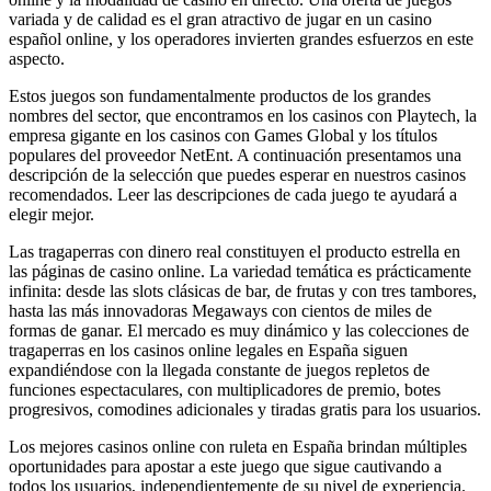
variada y de calidad es el gran atractivo de jugar en un casino
español online, y los operadores invierten grandes esfuerzos en este
aspecto.
Estos juegos son fundamentalmente productos de los grandes
nombres del sector, que encontramos en los casinos con Playtech, la
empresa gigante en los casinos con Games Global y los títulos
populares del proveedor NetEnt. A continuación presentamos una
descripción de la selección que puedes esperar en nuestros casinos
recomendados. Leer las descripciones de cada juego te ayudará a
elegir mejor.
Las tragaperras con dinero real constituyen el producto estrella en
las páginas de casino online. La variedad temática es prácticamente
infinita: desde las slots clásicas de bar, de frutas y con tres tambores,
hasta las más innovadoras Megaways con cientos de miles de
formas de ganar. El mercado es muy dinámico y las colecciones de
tragaperras en los casinos online legales en España siguen
expandiéndose con la llegada constante de juegos repletos de
funciones espectaculares, con multiplicadores de premio, botes
progresivos, comodines adicionales y tiradas gratis para los usuarios.
Los mejores casinos online con ruleta en España brindan múltiples
oportunidades para apostar a este juego que sigue cautivando a
todos los usuarios, independientemente de su nivel de experiencia.