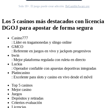
Solo 18+. El juego puede crear adicción.
BeGambleAware.org
Los 5 casinos más destacados con licencia
DGOJ para apostar de forma segura
Casino777
: Líder en tragamonedas y slingo online
GMCO
: Referente en juegos en vivo y jackpots progresivos
bwin
: Mejor plataforma regulada con ruleta en directo
Luckia
: Operador confiable con apuestas deportivas integradas
Platincasino
: Excelente para slots y casino en vivo desde el móvil
Top 5 casinos
Mejor casino
Juegos
Depósitos y retiradas
Criterios evaluación
Licencias