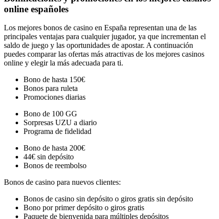
online españoles
Los mejores bonos de casino en España representan una de las
principales ventajas para cualquier jugador, ya que incrementan el
saldo de juego y las oportunidades de apostar. A continuación
puedes comparar las ofertas más atractivas de los mejores casinos
online y elegir la más adecuada para ti.
Bono de hasta 150€
Bonos para ruleta
Promociones diarias
Bono de 100 GG
Sorpresas UZU a diario
Programa de fidelidad
Bono de hasta 200€
44€ sin depósito
Bonos de reembolso
Bonos de casino para nuevos clientes:
Bonos de casino sin depósito o giros gratis sin depósito
Bono por primer depósito o giros gratis
Paquete de bienvenida para múltiples depósitos