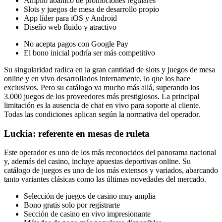
Amplio abanico de promociones regulares
Slots y juegos de mesa de desarrollo propio
App líder para iOS y Android
Diseño web fluido y atractivo
No acepta pagos con Google Pay
El bono inicial podría ser más competitivo
Su singularidad radica en la gran cantidad de slots y juegos de mesa
online y en vivo desarrollados internamente, lo que los hace
exclusivos. Pero su catálogo va mucho más allá, superando los
3.000 juegos de los proveedores más prestigiosos. La principal
limitación es la ausencia de chat en vivo para soporte al cliente.
Todas las condiciones aplican según la normativa del operador.
Luckia: referente en mesas de ruleta
Este operador es uno de los más reconocidos del panorama nacional
y, además del casino, incluye apuestas deportivas online. Su
catálogo de juegos es uno de los más extensos y variados, abarcando
tanto variantes clásicas como las últimas novedades del mercado.
Selección de juegos de casino muy amplia
Bono gratis solo por registrarte
Sección de casino en vivo impresionante