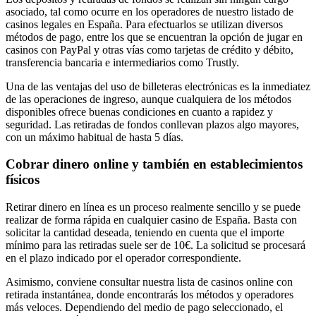
asociado, tal como ocurre en los operadores de nuestro listado de
casinos legales en España. Para efectuarlos se utilizan diversos
métodos de pago, entre los que se encuentran la opción de jugar en
casinos con PayPal y otras vías como tarjetas de crédito y débito,
transferencia bancaria e intermediarios como Trustly.
Una de las ventajas del uso de billeteras electrónicas es la inmediatez
de las operaciones de ingreso, aunque cualquiera de los métodos
disponibles ofrece buenas condiciones en cuanto a rapidez y
seguridad. Las retiradas de fondos conllevan plazos algo mayores,
con un máximo habitual de hasta 5 días.
Cobrar dinero online y también en establecimientos
físicos
Retirar dinero en línea es un proceso realmente sencillo y se puede
realizar de forma rápida en cualquier casino de España. Basta con
solicitar la cantidad deseada, teniendo en cuenta que el importe
mínimo para las retiradas suele ser de 10€. La solicitud se procesará
en el plazo indicado por el operador correspondiente.
Asimismo, conviene consultar nuestra lista de casinos online con
retirada instantánea, donde encontrarás los métodos y operadores
más veloces. Dependiendo del medio de pago seleccionado, el