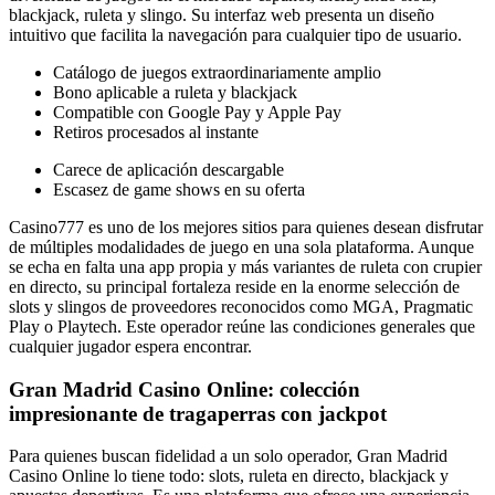
blackjack, ruleta y slingo. Su interfaz web presenta un diseño
intuitivo que facilita la navegación para cualquier tipo de usuario.
Catálogo de juegos extraordinariamente amplio
Bono aplicable a ruleta y blackjack
Compatible con Google Pay y Apple Pay
Retiros procesados al instante
Carece de aplicación descargable
Escasez de game shows en su oferta
Casino777 es uno de los mejores sitios para quienes desean disfrutar
de múltiples modalidades de juego en una sola plataforma. Aunque
se echa en falta una app propia y más variantes de ruleta con crupier
en directo, su principal fortaleza reside en la enorme selección de
slots y slingos de proveedores reconocidos como MGA, Pragmatic
Play o Playtech. Este operador reúne las condiciones generales que
cualquier jugador espera encontrar.
Gran Madrid Casino Online: colección
impresionante de tragaperras con jackpot
Para quienes buscan fidelidad a un solo operador, Gran Madrid
Casino Online lo tiene todo: slots, ruleta en directo, blackjack y