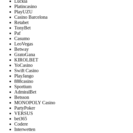
Luckia
Platincasino
PlayUZU
Casino Barcelona
Retabet
TonyBet
Paf
Casumo
LeoVegas
Betway
GratoGana
KIROLBET
YoCasino
Swift Casino
PlayJango
888casino
Sportium
AdmiralBet
Betsson
MONOPOLY Casino
PartyPoker
VERSUS
bet365
Codere
Interwetten