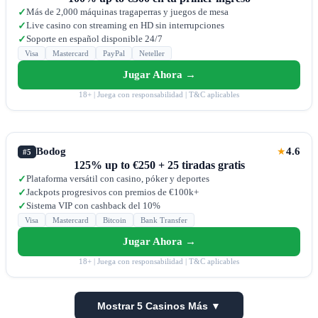
Más de 2,000 máquinas tragaperras y juegos de mesa
✓
Live casino con streaming en HD sin interrupciones
✓
Soporte en español disponible 24/7
✓
Visa
Mastercard
PayPal
Neteller
Jugar Ahora →
18+ | Juega con responsabilidad | T&C aplicables
Bodog
4.6
★
#5
125% up to €250 + 25 tiradas gratis
Plataforma versátil con casino, póker y deportes
✓
Jackpots progresivos con premios de €100k+
✓
Sistema VIP con cashback del 10%
✓
Visa
Mastercard
Bitcoin
Bank Transfer
Jugar Ahora →
18+ | Juega con responsabilidad | T&C aplicables
Mostrar 5 Casinos Más ▼