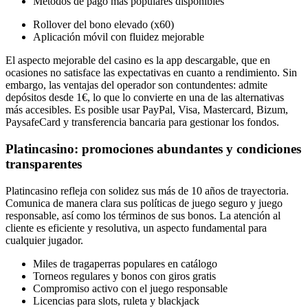
Métodos de pago más populares disponibles
Rollover del bono elevado (x60)
Aplicación móvil con fluidez mejorable
El aspecto mejorable del casino es la app descargable, que en
ocasiones no satisface las expectativas en cuanto a rendimiento. Sin
embargo, las ventajas del operador son contundentes: admite
depósitos desde 1€, lo que lo convierte en una de las alternativas
más accesibles. Es posible usar PayPal, Visa, Mastercard, Bizum,
PaysafeCard y transferencia bancaria para gestionar los fondos.
Platincasino: promociones abundantes y condiciones
transparentes
Platincasino refleja con solidez sus más de 10 años de trayectoria.
Comunica de manera clara sus políticas de juego seguro y juego
responsable, así como los términos de sus bonos. La atención al
cliente es eficiente y resolutiva, un aspecto fundamental para
cualquier jugador.
Miles de tragaperras populares en catálogo
Torneos regulares y bonos con giros gratis
Compromiso activo con el juego responsable
Licencias para slots, ruleta y blackjack