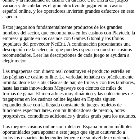
variada y de calidad es el gran atractivo de jugar en un casino
español online, y los operadores invierten grandes esfuerzos en este
aspecto.
Estos juegos son fundamentalmente productos de los grandes
nombres del sector, que encontramos en los casinos con Playtech, la
empresa gigante en los casinos con Games Global y los títulos
populares del proveedor NetEnt. A continuación presentamos una
descripción de la selección que puedes esperar en nuestros casinos
recomendados. Leer las descripciones de cada juego te ayudará a
elegir mejor.
Las tragaperras con dinero real constituyen el producto estrella en
las páginas de casino online. La variedad temática es prácticamente
infinita: desde las slots clásicas de bar, de frutas y con tres tambores,
hasta las más innovadoras Megaways con cientos de miles de
formas de ganar. El mercado es muy dinámico y las colecciones de
tragaperras en los casinos online legales en España siguen
expandiéndose con la llegada constante de juegos repletos de
funciones espectaculares, con multiplicadores de premio, botes
progresivos, comodines adicionales y tiradas gratis para los usuarios.
Los mejores casinos online con ruleta en España brindan múltiples
oportunidades para apostar a este juego que sigue cautivando a
todos los usuarios, independientemente de su nivel de experiencia.