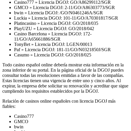
Casino777 » Licencia DGOJ: GO/A86299112/SGR
GMCO » Licencia DGOJ: 2-11/GO/A86303773/SGR
bwin » Licencia DGOJ: /GO/N0461246A/SGR
Luckia » Licencia DGOJ: 101-11/GO/A70301817/SGR
Platincasino » Licencia DGOJ: GO/2018/035
PlayUZU » Licencia DGOJ: GO/2018/042
Casino Barcelona » Licencia DGOJ: 172-
11/GO/A65661886/SGR
TonyBet » Licencia DGOJ: LGEN/00013
Paf » Licencia DGOJ: 181-11/GO/N0321850J/SGR
Casumo » Licencia DGOJ: GO/2018/025
Todo casino español online debería mostrar esta información en la
zona inferior de su portal. En la página oficial de la DGOJ puedes
consultar todas las resoluciones emitidas a favor de las compañías.
Estas licencias tienen una vigencia de entre uno y cinco años. Al
expirar, la empresa debe solicitar su renovación y acreditar que sigue
cumpliendo los requisitos establecidos por la DGOJ.
Relación de casinos online españoles con licencia DGOJ más
fiables:
Casino777
GMCO
bwin