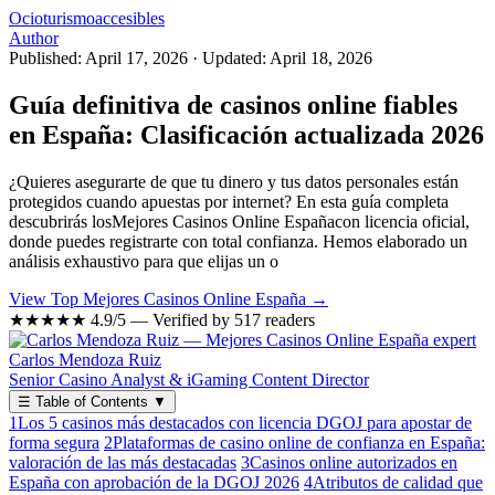
Ocioturismoaccesibles
Author
Published: April 17, 2026
·
Updated: April 18, 2026
Guía definitiva de casinos online fiables
en España: Clasificación actualizada 2026
¿Quieres asegurarte de que tu dinero y tus datos personales están
protegidos cuando apuestas por internet? En esta guía completa
descubrirás losMejores Casinos Online Españacon licencia oficial,
donde puedes registrarte con total confianza. Hemos elaborado un
análisis exhaustivo para que elijas un o
View Top Mejores Casinos Online España →
★★★★★
4.9/5 — Verified by 517 readers
Carlos Mendoza Ruiz
Senior Casino Analyst & iGaming Content Director
☰
Table of Contents
▼
1
Los 5 casinos más destacados con licencia DGOJ para apostar de
forma segura
2
Plataformas de casino online de confianza en España:
valoración de las más destacadas
3
Casinos online autorizados en
España con aprobación de la DGOJ 2026
4
Atributos de calidad que