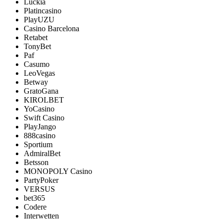
Luckia
Platincasino
PlayUZU
Casino Barcelona
Retabet
TonyBet
Paf
Casumo
LeoVegas
Betway
GratoGana
KIROLBET
YoCasino
Swift Casino
PlayJango
888casino
Sportium
AdmiralBet
Betsson
MONOPOLY Casino
PartyPoker
VERSUS
bet365
Codere
Interwetten