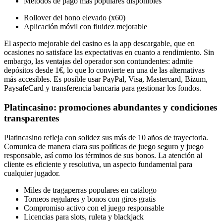
Métodos de pago más populares disponibles
Rollover del bono elevado (x60)
Aplicación móvil con fluidez mejorable
El aspecto mejorable del casino es la app descargable, que en
ocasiones no satisface las expectativas en cuanto a rendimiento. Sin
embargo, las ventajas del operador son contundentes: admite
depósitos desde 1€, lo que lo convierte en una de las alternativas
más accesibles. Es posible usar PayPal, Visa, Mastercard, Bizum,
PaysafeCard y transferencia bancaria para gestionar los fondos.
Platincasino: promociones abundantes y condiciones
transparentes
Platincasino refleja con solidez sus más de 10 años de trayectoria.
Comunica de manera clara sus políticas de juego seguro y juego
responsable, así como los términos de sus bonos. La atención al
cliente es eficiente y resolutiva, un aspecto fundamental para
cualquier jugador.
Miles de tragaperras populares en catálogo
Torneos regulares y bonos con giros gratis
Compromiso activo con el juego responsable
Licencias para slots, ruleta y blackjack