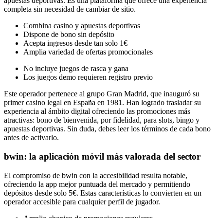
apuestas deportivas. Es una plataforma que ofrece una experiencia
completa sin necesidad de cambiar de sitio.
Combina casino y apuestas deportivas
Dispone de bono sin depósito
Acepta ingresos desde tan solo 1€
Amplia variedad de ofertas promocionales
No incluye juegos de rasca y gana
Los juegos demo requieren registro previo
Este operador pertenece al grupo Gran Madrid, que inauguró su
primer casino legal en España en 1981. Han logrado trasladar su
experiencia al ámbito digital ofreciendo las promociones más
atractivas: bono de bienvenida, por fidelidad, para slots, bingo y
apuestas deportivas. Sin duda, debes leer los términos de cada bono
antes de activarlo.
bwin: la aplicación móvil más valorada del sector
El compromiso de bwin con la accesibilidad resulta notable,
ofreciendo la app mejor puntuada del mercado y permitiendo
depósitos desde solo 5€. Estas características lo convierten en un
operador accesible para cualquier perfil de jugador.