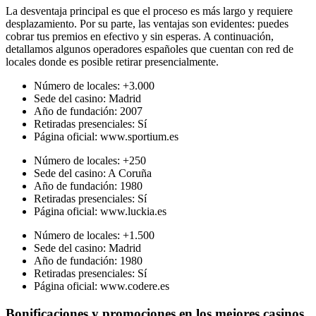
La desventaja principal es que el proceso es más largo y requiere
desplazamiento. Por su parte, las ventajas son evidentes: puedes
cobrar tus premios en efectivo y sin esperas. A continuación,
detallamos algunos operadores españoles que cuentan con red de
locales donde es posible retirar presencialmente.
Número de locales: +3.000
Sede del casino: Madrid
Año de fundación: 2007
Retiradas presenciales: Sí
Página oficial: www.sportium.es
Número de locales: +250
Sede del casino: A Coruña
Año de fundación: 1980
Retiradas presenciales: Sí
Página oficial: www.luckia.es
Número de locales: +1.500
Sede del casino: Madrid
Año de fundación: 1980
Retiradas presenciales: Sí
Página oficial: www.codere.es
Bonificaciones y promociones en los mejores casinos