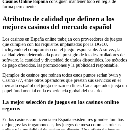
Casinos Online España
consiguen mantener todo en regla de
forma permanente.
Atributos de calidad que definen a los
mejores casinos del mercado español
Los casinos en España online trabajan con proveedores de juegos
que cumplen con los requisitos implantados por la DGOJ,
incluyendo el compromiso con el juego responsable. A su vez, la
calidad viene determinada por el prestigio de los desarrolladores de
software, la cantidad y diversidad de títulos disponibles, los métodos
de pago ofrecidos, las promociones y la publicidad responsable.
Ejemplos de casinos que reúnen todos estos puntos serían bwin y
Casino777, entre otros operadores que prestan sus servicios en el
mercado español del juego de azar en línea. Cada operador juega un
papel fundamental en la experiencia global del usuario.
La mejor selección de juegos en los casinos online
seguros
En los casinos con licencia en España existen tres grandes familias
de juegos: las tragamonedas, los juegos de mesa como las ruletas
online y la modalidad de casino en directo. Una oferta de juegos