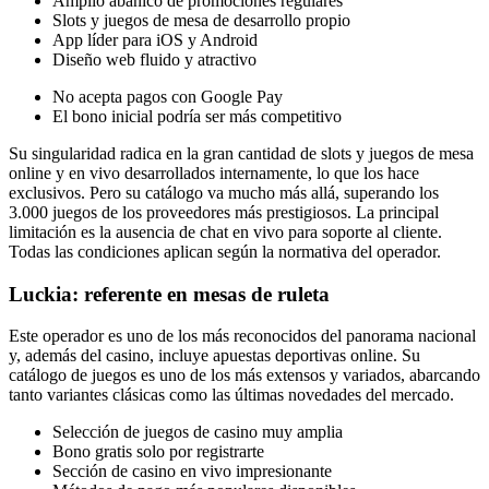
Amplio abanico de promociones regulares
Slots y juegos de mesa de desarrollo propio
App líder para iOS y Android
Diseño web fluido y atractivo
No acepta pagos con Google Pay
El bono inicial podría ser más competitivo
Su singularidad radica en la gran cantidad de slots y juegos de mesa
online y en vivo desarrollados internamente, lo que los hace
exclusivos. Pero su catálogo va mucho más allá, superando los
3.000 juegos de los proveedores más prestigiosos. La principal
limitación es la ausencia de chat en vivo para soporte al cliente.
Todas las condiciones aplican según la normativa del operador.
Luckia: referente en mesas de ruleta
Este operador es uno de los más reconocidos del panorama nacional
y, además del casino, incluye apuestas deportivas online. Su
catálogo de juegos es uno de los más extensos y variados, abarcando
tanto variantes clásicas como las últimas novedades del mercado.
Selección de juegos de casino muy amplia
Bono gratis solo por registrarte
Sección de casino en vivo impresionante