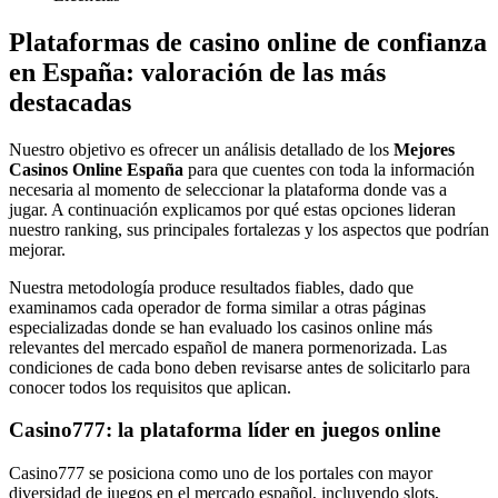
Plataformas de casino online de confianza
en España: valoración de las más
destacadas
Nuestro objetivo es ofrecer un análisis detallado de los
Mejores
Casinos Online España
para que cuentes con toda la información
necesaria al momento de seleccionar la plataforma donde vas a
jugar. A continuación explicamos por qué estas opciones lideran
nuestro ranking, sus principales fortalezas y los aspectos que podrían
mejorar.
Nuestra metodología produce resultados fiables, dado que
examinamos cada operador de forma similar a otras páginas
especializadas donde se han evaluado los casinos online más
relevantes del mercado español de manera pormenorizada. Las
condiciones de cada bono deben revisarse antes de solicitarlo para
conocer todos los requisitos que aplican.
Casino777: la plataforma líder en juegos online
Casino777 se posiciona como uno de los portales con mayor
diversidad de juegos en el mercado español, incluyendo slots,