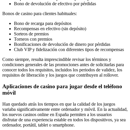
Bono de devolución de efectivo por pérdidas
Bonos de casino para clientes habituales:
Bono de recarga para depósitos
Recompensas en efectivo (sin depósito)
Sorteos de premios
Torneos con premios
Bonificaciones de devolución de dinero por pérdidas
Club VIP y fidelización con diferentes tipos de recompensas
Como siempre, resulta imprescindible revisar los términos y
condiciones generales de las promociones antes de solicitarlas para
conocer todos los requisitos, incluidos los periodos de validez, los
requisitos de liberación y los juegos que contribuyen al rollover.
Aplicaciones de casino para jugar desde el teléfono
móvil
Han quedado atrás los tiempos en que la calidad de los juegos
variaba significativamente entre ordenador y móvil. En la actualidad,
los nuevos casinos online en España permiten a los usuarios
disfrutar de una experiencia estable en todos los dispositivos, ya sea
ordenador, portátil, tablet o smartphone.