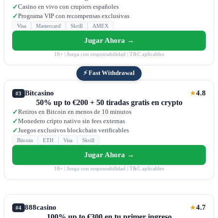
Casino en vivo con crupiers españoles
✓
Programa VIP con recompensas exclusivas
✓
Visa
Mastercard
Skrill
AMEX
Jugar Ahora →
18+ | Juega con responsabilidad | T&C aplicables
⚡ Fast Withdrawal
Bitcasino
4.8
★
#3
50% up to €200 + 50 tiradas gratis en crypto
Retiros en Bitcoin en menos de 10 minutos
✓
Monedero cripto nativo sin fees externas
✓
Juegos exclusivos blockchain verificables
✓
Bitcoin
ETH
Visa
Skrill
Jugar Ahora →
18+ | Juega con responsabilidad | T&C aplicables
888casino
4.7
★
#4
100% up to €300 en tu primer ingreso