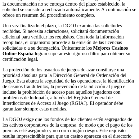
la documentación no se entrega dentro del plazo establecido, la
solicitud se considera rechazada automáticamente. A continuación se
ofrece un resumen del procedimiento completo.
Una vez finalizado el plazo, la DGOJ examina las solicitudes
recibidas. Si necesita aclaraciones, solicitará documentación
adicional para verificar los requisitos. Con toda la información
recopilada, el organismo procede a la emisión de las licencias
solicitadas o a su denegación. Únicamente los
Mejores Casinos
Online España
logran superar este riguroso filtro para obtener su
certificación legal.
La protección de los usuarios de juegos de azar constituye una
prioridad absoluta para la Dirección General de Ordenación del
Juego. Esta abarca la seguridad de las operaciones, la identificación
de casinos fraudulentos, la prevención de la adicción al juego e
incluso la prohibición de acceso para aquellos jugadores con
problemas de ludopatía, a través del Registro General de
Interdicciones de Acceso al Juego (RGIAJ). El operador debe
garantizar siempre estas medidas.
La DGOJ exige que los fondos de los clientes estén segregados de
los activos corporativos de la empresa, de modo que el pago de los
premios esté asegurado y no corra ningún riesgo. Este requisito
resulta imprescindible para que un casino aparezca en el directorio