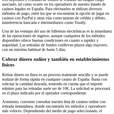
asociado, tal como ocurre en los operadores de nuestro listado de
casinos legales en España. Para efectuarlos se utilizan diversos
métodos de pago, entre los que se encuentran la opción de jugar en
casinos con PayPal y otras vías como tarjetas de crédito y débito,
transferencia bancaria e intermediarios como Trustly.
Una de las ventajas del uso de billeteras electrónicas es la inmediatez
de las operaciones de ingreso, aunque cualquiera de los métodos
disponibles ofrece buenas condiciones en cuanto a rapidez y
seguridad. Las retiradas de fondos conllevan plazos algo mayores,
con un máximo habitual de hasta 5 días.
Cobrar dinero online y también en establecimientos
físicos
Retirar dinero en línea es un proceso realmente sencillo y se puede
realizar de forma rápida en cualquier casino de España. Basta con
solicitar la cantidad deseada, teniendo en cuenta que el importe
mínimo para las retiradas suele ser de 10€. La solicitud se procesará
en el plazo indicado por el operador correspondiente.
Asimismo, conviene consultar nuestra lista de casinos online con
retirada instantánea, donde encontrarás los métodos y operadores
más veloces. Dependiendo del medio de pago seleccionado, el