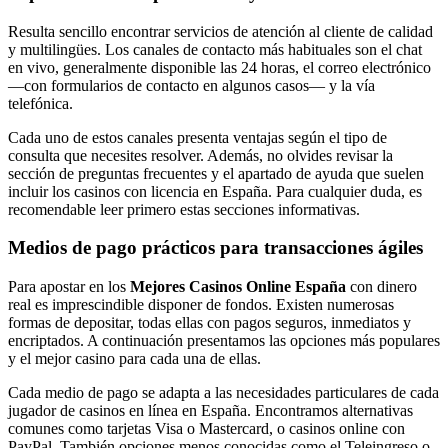
Resulta sencillo encontrar servicios de atención al cliente de calidad
y multilingües. Los canales de contacto más habituales son el chat
en vivo, generalmente disponible las 24 horas, el correo electrónico
—con formularios de contacto en algunos casos— y la vía
telefónica.
Cada uno de estos canales presenta ventajas según el tipo de
consulta que necesites resolver. Además, no olvides revisar la
sección de preguntas frecuentes y el apartado de ayuda que suelen
incluir los casinos con licencia en España. Para cualquier duda, es
recomendable leer primero estas secciones informativas.
Medios de pago prácticos para transacciones ágiles
Para apostar en los
Mejores Casinos Online España
con dinero
real es imprescindible disponer de fondos. Existen numerosas
formas de depositar, todas ellas con pagos seguros, inmediatos y
encriptados. A continuación presentamos las opciones más populares
y el mejor casino para cada una de ellas.
Cada medio de pago se adapta a las necesidades particulares de cada
jugador de casinos en línea en España. Encontramos alternativas
comunes como tarjetas Visa o Mastercard, o casinos online con
PayPal. También opciones menos conocidas como el Teleingreso o