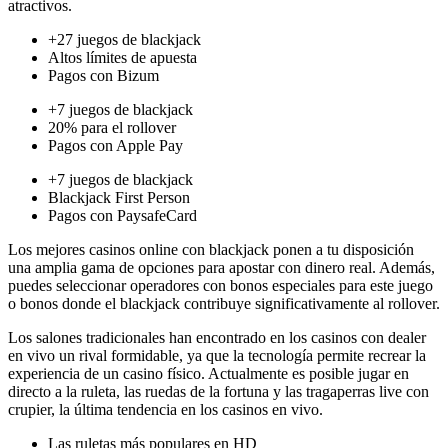
atractivos.
+27 juegos de blackjack
Altos límites de apuesta
Pagos con Bizum
+7 juegos de blackjack
20% para el rollover
Pagos con Apple Pay
+7 juegos de blackjack
Blackjack First Person
Pagos con PaysafeCard
Los mejores casinos online con blackjack ponen a tu disposición
una amplia gama de opciones para apostar con dinero real. Además,
puedes seleccionar operadores con bonos especiales para este juego
o bonos donde el blackjack contribuye significativamente al rollover.
Los salones tradicionales han encontrado en los casinos con dealer
en vivo un rival formidable, ya que la tecnología permite recrear la
experiencia de un casino físico. Actualmente es posible jugar en
directo a la ruleta, las ruedas de la fortuna y las tragaperras live con
crupier, la última tendencia en los casinos en vivo.
Las ruletas más populares en HD