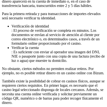
dinero aparecerá en tu cuenta de inmediato o, en el caso de
transferencia bancaria, transcurridos entre 2 y 5 días hábiles.
Para la primera retirada y para transacciones de importes elevados
será necesario verificar tu identidad.
Verificación de identidad
: El proceso de verificación se completa en minutos. Los
documentos se envían al servicio de atención al cliente por
correo electrónico o, en determinados casos, a través de un
formulario online proporcionado por el casino.
Verificar la cuenta
: Es suficiente con enviar al operador una imagen del DNI,
NIE o pasaporte junto con una copia de una factura (recibo de
luz o agua) que muestre tu domicilio.
No obstante, ciertos métodos no permiten realizar retiros. Por
ejemplo, no es posible retirar dinero en un casino online con Bizum.
También existe la posibilidad de cobrar en casinos físicos, aunque se
requieren ciertos requisitos. En primer lugar, es necesario que el
casino legal seleccionado disponga de locales cercanos. Además, se
necesita una cuenta online verificada y solicitar previamente un
código QR, numérico o de barras para poder recoger físicamente el
dinero.