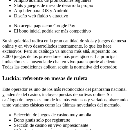
Amplio abanico de promociones regulares
Slots y juegos de mesa de desarrollo propio
App líder para iOS y Android
Diseño web fluido y atractivo
No acepta pagos con Google Pay
El bono inicial podría ser más competitivo
Su singularidad radica en la gran cantidad de slots y juegos de mesa
online y en vivo desarrollados internamente, lo que los hace
exclusivos. Pero su catálogo va mucho más allá, superando los
3.000 juegos de los proveedores más prestigiosos. La principal
limitación es la ausencia de chat en vivo para soporte al cliente.
Todas las condiciones aplican según la normativa del operador.
Luckia: referente en mesas de ruleta
Este operador es uno de los más reconocidos del panorama nacional
y, además del casino, incluye apuestas deportivas online. Su
catálogo de juegos es uno de los más extensos y variados, abarcando
tanto variantes clásicas como las últimas novedades del mercado.
Selección de juegos de casino muy amplia
Bono gratis solo por registrarte
Sección de casino en vivo impresionante