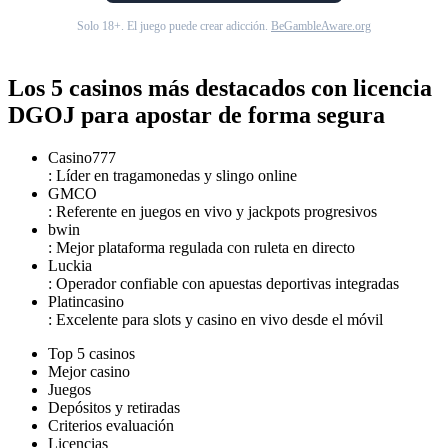
Solo 18+. El juego puede crear adicción.
BeGambleAware.org
Los 5 casinos más destacados con licencia
DGOJ para apostar de forma segura
Casino777
: Líder en tragamonedas y slingo online
GMCO
: Referente en juegos en vivo y jackpots progresivos
bwin
: Mejor plataforma regulada con ruleta en directo
Luckia
: Operador confiable con apuestas deportivas integradas
Platincasino
: Excelente para slots y casino en vivo desde el móvil
Top 5 casinos
Mejor casino
Juegos
Depósitos y retiradas
Criterios evaluación
Licencias