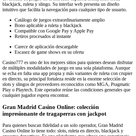
blackjack, ruleta y slingo. Su interfaz web presenta un diseño
intuitivo que facilita la navegación para cualquier tipo de usuario.
Catálogo de juegos extraordinariamente amplio
Bono aplicable a ruleta y blackjack
Compatible con Google Pay y Apple Pay
Retiros procesados al instante
Carece de aplicación descargable
Escasez de game shows en su oferta
Casino777 es uno de los mejores sitios para quienes desean disfrutar
de múltiples modalidades de juego en una sola plataforma. Aunque
se echa en falta una app propia y más variantes de ruleta con crupier
en directo, su principal fortaleza reside en la enorme selección de
slots y slingos de proveedores reconocidos como MGA, Pragmatic
Play o Playtech. Este operador reúne las condiciones generales que
cualquier jugador espera encontrar.
Gran Madrid Casino Online: colección
impresionante de tragaperras con jackpot
Para quienes buscan fidelidad a un solo operador, Gran Madrid
Casino Online lo tiene todo: slots, ruleta en directo, blackjack y