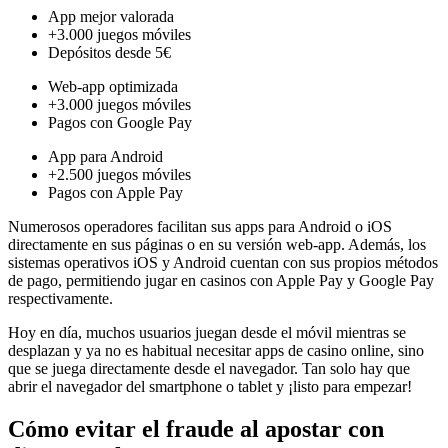
App mejor valorada
+3.000 juegos móviles
Depósitos desde 5€
Web-app optimizada
+3.000 juegos móviles
Pagos con Google Pay
App para Android
+2.500 juegos móviles
Pagos con Apple Pay
Numerosos operadores facilitan sus apps para Android o iOS
directamente en sus páginas o en su versión web-app. Además, los
sistemas operativos iOS y Android cuentan con sus propios métodos
de pago, permitiendo jugar en casinos con Apple Pay y Google Pay
respectivamente.
Hoy en día, muchos usuarios juegan desde el móvil mientras se
desplazan y ya no es habitual necesitar apps de casino online, sino
que se juega directamente desde el navegador. Tan solo hay que
abrir el navegador del smartphone o tablet y ¡listo para empezar!
Cómo evitar el fraude al apostar con