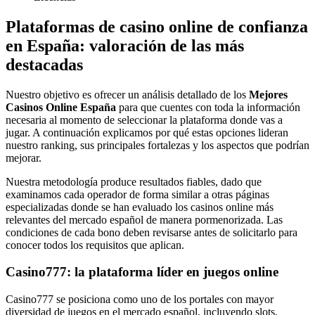
Plataformas de casino online de confianza
en España: valoración de las más
destacadas
Nuestro objetivo es ofrecer un análisis detallado de los
Mejores
Casinos Online España
para que cuentes con toda la información
necesaria al momento de seleccionar la plataforma donde vas a
jugar. A continuación explicamos por qué estas opciones lideran
nuestro ranking, sus principales fortalezas y los aspectos que podrían
mejorar.
Nuestra metodología produce resultados fiables, dado que
examinamos cada operador de forma similar a otras páginas
especializadas donde se han evaluado los casinos online más
relevantes del mercado español de manera pormenorizada. Las
condiciones de cada bono deben revisarse antes de solicitarlo para
conocer todos los requisitos que aplican.
Casino777: la plataforma líder en juegos online
Casino777 se posiciona como uno de los portales con mayor
diversidad de juegos en el mercado español, incluyendo slots,