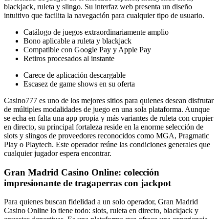
blackjack, ruleta y slingo. Su interfaz web presenta un diseño
intuitivo que facilita la navegación para cualquier tipo de usuario.
Catálogo de juegos extraordinariamente amplio
Bono aplicable a ruleta y blackjack
Compatible con Google Pay y Apple Pay
Retiros procesados al instante
Carece de aplicación descargable
Escasez de game shows en su oferta
Casino777 es uno de los mejores sitios para quienes desean disfrutar
de múltiples modalidades de juego en una sola plataforma. Aunque
se echa en falta una app propia y más variantes de ruleta con crupier
en directo, su principal fortaleza reside en la enorme selección de
slots y slingos de proveedores reconocidos como MGA, Pragmatic
Play o Playtech. Este operador reúne las condiciones generales que
cualquier jugador espera encontrar.
Gran Madrid Casino Online: colección
impresionante de tragaperras con jackpot
Para quienes buscan fidelidad a un solo operador, Gran Madrid
Casino Online lo tiene todo: slots, ruleta en directo, blackjack y