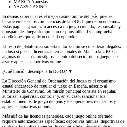
MARCA Apuestas
YAASS CASINO
Si deseas saber cuál es el mejor casino online del país, puedes
basarte en los sitios con licencias de la DGOJ que recomendamos.
Estas páginas garantizan acceso a un juego cuidado, responsable y
transparente. Juega siempre con responsabilidad y comprueba las
condiciones que aplican en cada operador.
El resto de plataformas sin esta autorización se consideran ilegales,
incluso si poseen licencias internacionales de Malta o la UKCG,
algunas de las más prestigiosas dentro del sector de los juegos de
azar y apuestas deportivas online.
¿Qué función desempeña la DGOJ?
▼
La Dirección General de Ordenación del Juego es el organismo
estatal encargado de regular el juego en España, adscrito al
Ministerio de Consumo. Su misión principal consiste en regular,
autorizar, supervisar, controlar y, en su caso, sancionar los
establecimientos de juego del país y los operadores de casinos y
apuestas deportivas online.
Más allá de las licencias generales, cada juego online ofertado
requiere autorizaciones específicas: deportivas mutuas, deportivas de
contrapartida, otras apuestas de contrapartida, hípicas mutuas,