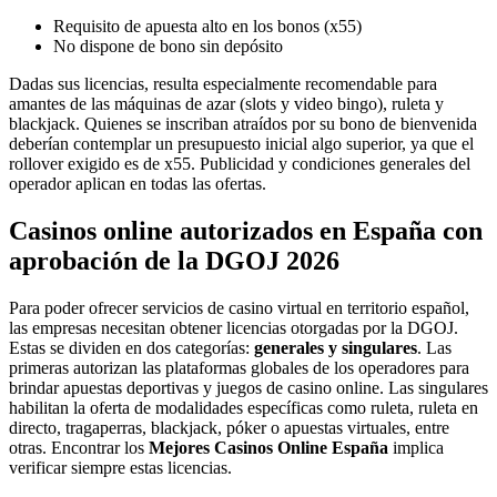
Requisito de apuesta alto en los bonos (x55)
No dispone de bono sin depósito
Dadas sus licencias, resulta especialmente recomendable para
amantes de las máquinas de azar (slots y video bingo), ruleta y
blackjack. Quienes se inscriban atraídos por su bono de bienvenida
deberían contemplar un presupuesto inicial algo superior, ya que el
rollover exigido es de x55. Publicidad y condiciones generales del
operador aplican en todas las ofertas.
Casinos online autorizados en España con
aprobación de la DGOJ 2026
Para poder ofrecer servicios de casino virtual en territorio español,
las empresas necesitan obtener licencias otorgadas por la DGOJ.
Estas se dividen en dos categorías:
generales y singulares
. Las
primeras autorizan las plataformas globales de los operadores para
brindar apuestas deportivas y juegos de casino online. Las singulares
habilitan la oferta de modalidades específicas como ruleta, ruleta en
directo, tragaperras, blackjack, póker o apuestas virtuales, entre
otras. Encontrar los
Mejores Casinos Online España
implica
verificar siempre estas licencias.