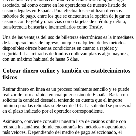
asociado, tal como ocurre en los operadores de nuestro listado de
casinos legales en España. Para efectuarlos se utilizan diversos
métodos de pago, entre los que se encuentran la opción de jugar en
casinos con PayPal y otras vías como tarjetas de crédito y débito,
transferencia bancaria e intermediarios como Trustly.
Una de las ventajas del uso de billeteras electrónicas es la inmediatez
de las operaciones de ingreso, aunque cualquiera de los métodos
disponibles ofrece buenas condiciones en cuanto a rapidez y
seguridad. Las retiradas de fondos conllevan plazos algo mayores,
con un máximo habitual de hasta 5 días.
Cobrar dinero online y también en establecimientos
físicos
Retirar dinero en línea es un proceso realmente sencillo y se puede
realizar de forma rápida en cualquier casino de España. Basta con
solicitar la cantidad deseada, teniendo en cuenta que el importe
mínimo para las retiradas suele ser de 10€. La solicitud se procesará
en el plazo indicado por el operador correspondiente.
Asimismo, conviene consultar nuestra lista de casinos online con
retirada instantánea, donde encontrarás los métodos y operadores
más veloces. Dependiendo del medio de pago seleccionado, el