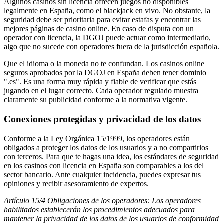
Algunos casinos sin licencia ofrecen juegos no disponibles
legalmente en España, como el blackjack en vivo. No obstante, la
seguridad debe ser prioritaria para evitar estafas y encontrar las
mejores páginas de casino online. En caso de disputa con un
operador con licencia, la DGOJ puede actuar como intermediario,
algo que no sucede con operadores fuera de la jurisdicción española.
Que el idioma o la moneda no te confundan. Los casinos online
seguros aprobados por la DGOJ en España deben tener dominio
".es". Es una forma muy rápida y fiable de verificar que estás
jugando en el lugar correcto. Cada operador regulado muestra
claramente su publicidad conforme a la normativa vigente.
Conexiones protegidas y privacidad de los datos
Conforme a la Ley Orgánica 15/1999, los operadores están
obligados a proteger los datos de los usuarios y a no compartirlos
con terceros. Para que te hagas una idea, los estándares de seguridad
en los casinos con licencia en España son comparables a los del
sector bancario. Ante cualquier incidencia, puedes expresar tus
opiniones y recibir asesoramiento de expertos.
Artículo 15/4 Obligaciones de los operadores: Los operadores
habilitados establecerán los procedimientos adecuados para
mantener la privacidad de los datos de los usuarios de conformidad