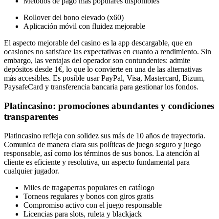
Métodos de pago más populares disponibles
Rollover del bono elevado (x60)
Aplicación móvil con fluidez mejorable
El aspecto mejorable del casino es la app descargable, que en
ocasiones no satisface las expectativas en cuanto a rendimiento. Sin
embargo, las ventajas del operador son contundentes: admite
depósitos desde 1€, lo que lo convierte en una de las alternativas
más accesibles. Es posible usar PayPal, Visa, Mastercard, Bizum,
PaysafeCard y transferencia bancaria para gestionar los fondos.
Platincasino: promociones abundantes y condiciones
transparentes
Platincasino refleja con solidez sus más de 10 años de trayectoria.
Comunica de manera clara sus políticas de juego seguro y juego
responsable, así como los términos de sus bonos. La atención al
cliente es eficiente y resolutiva, un aspecto fundamental para
cualquier jugador.
Miles de tragaperras populares en catálogo
Torneos regulares y bonos con giros gratis
Compromiso activo con el juego responsable
Licencias para slots, ruleta y blackjack