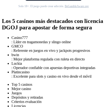
Solo 18+. El juego puede crear adicción.
BeGambleAware.org
Los 5 casinos más destacados con licencia
DGOJ para apostar de forma segura
Casino777
: Líder en tragamonedas y slingo online
GMCO
: Referente en juegos en vivo y jackpots progresivos
bwin
: Mejor plataforma regulada con ruleta en directo
Luckia
: Operador confiable con apuestas deportivas integradas
Platincasino
: Excelente para slots y casino en vivo desde el móvil
Top 5 casinos
Mejor casino
Juegos
Depósitos y retiradas
Criterios evaluación
Licencias