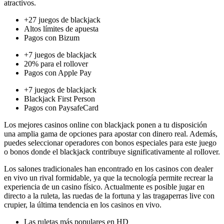
atractivos.
+27 juegos de blackjack
Altos límites de apuesta
Pagos con Bizum
+7 juegos de blackjack
20% para el rollover
Pagos con Apple Pay
+7 juegos de blackjack
Blackjack First Person
Pagos con PaysafeCard
Los mejores casinos online con blackjack ponen a tu disposición
una amplia gama de opciones para apostar con dinero real. Además,
puedes seleccionar operadores con bonos especiales para este juego
o bonos donde el blackjack contribuye significativamente al rollover.
Los salones tradicionales han encontrado en los casinos con dealer
en vivo un rival formidable, ya que la tecnología permite recrear la
experiencia de un casino físico. Actualmente es posible jugar en
directo a la ruleta, las ruedas de la fortuna y las tragaperras live con
crupier, la última tendencia en los casinos en vivo.
Las ruletas más populares en HD