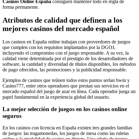
Casinos Online España
consiguen mantener todo en regla de
forma permanente.
Atributos de calidad que definen a los
mejores casinos del mercado español
Los casinos en España online trabajan con proveedores de juegos
que cumplen con los requisitos implantados por la DGOJ,
incluyendo el compromiso con el juego responsable. A su vez, la
calidad viene determinada por el prestigio de los desarrolladores de
software, la cantidad y diversidad de títulos disponibles, los métodos
de pago ofrecidos, las promociones y la publicidad responsable.
Ejemplos de casinos que reúnen todos estos puntos serían bwin y
Casino777, entre otros operadores que prestan sus servicios en el
mercado español del juego de azar en línea. Cada operador juega un
papel fundamental en la experiencia global del usuario.
La mejor selección de juegos en los casinos online
seguros
En los casinos con licencia en España existen tres grandes familias
de juegos: las tragamonedas, los juegos de mesa como las ruletas
online y la modalidad de casino en directo. Una oferta de juegos