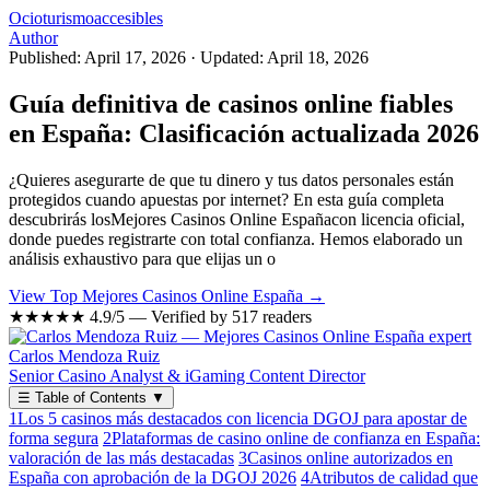
Ocioturismoaccesibles
Author
Published: April 17, 2026
·
Updated: April 18, 2026
Guía definitiva de casinos online fiables
en España: Clasificación actualizada 2026
¿Quieres asegurarte de que tu dinero y tus datos personales están
protegidos cuando apuestas por internet? En esta guía completa
descubrirás losMejores Casinos Online Españacon licencia oficial,
donde puedes registrarte con total confianza. Hemos elaborado un
análisis exhaustivo para que elijas un o
View Top Mejores Casinos Online España →
★★★★★
4.9/5 — Verified by 517 readers
Carlos Mendoza Ruiz
Senior Casino Analyst & iGaming Content Director
☰
Table of Contents
▼
1
Los 5 casinos más destacados con licencia DGOJ para apostar de
forma segura
2
Plataformas de casino online de confianza en España:
valoración de las más destacadas
3
Casinos online autorizados en
España con aprobación de la DGOJ 2026
4
Atributos de calidad que