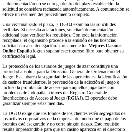
la documentación no se entrega dentro del plazo establecido, la
solicitud se considera rechazada automáticamente. A continuación se
ofrece un resumen del procedimiento completo.
Una vez finalizado el plazo, la DGOJ examina las solicitudes
recibidas. Si necesita aclaraciones, solicitará documentación
adicional para verificar los requisitos. Con toda la información
recopilada, el organismo procede a la emisión de las licencias
solicitadas o a su denegación. Únicamente los
Mejores Casinos
Online España
logran superar este riguroso filtro para obtener su
certificación legal.
La protección de los usuarios de juegos de azar constituye una
prioridad absoluta para la Dirección General de Ordenación del
Juego. Esta abarca la seguridad de las operaciones, la identificación
de casinos fraudulentos, la prevención de la adicción al juego e
incluso la prohibición de acceso para aquellos jugadores con
problemas de ludopatía, a través del Registro General de
Interdicciones de Acceso al Juego (RGIAJ). El operador debe
garantizar siempre estas medidas.
La DGOJ exige que los fondos de los clientes estén segregados de
los activos corporativos de la empresa, de modo que el pago de los
premios esté asegurado y no corra ningún riesgo. Este requisito
resulta imprescindible para que un casino aparezca en el directorio