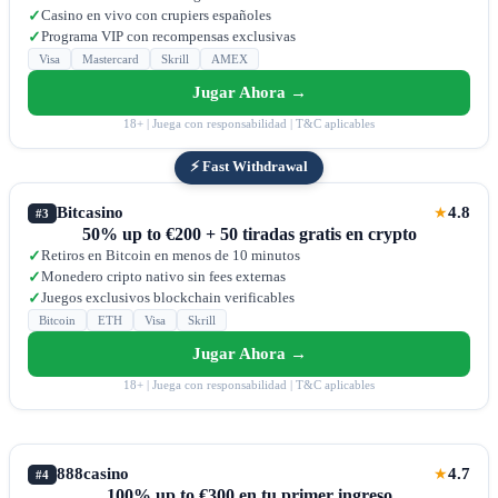
Casino en vivo con crupiers españoles
✓
Programa VIP con recompensas exclusivas
✓
Visa
Mastercard
Skrill
AMEX
Jugar Ahora →
18+ | Juega con responsabilidad | T&C aplicables
⚡ Fast Withdrawal
Bitcasino
4.8
★
#3
50% up to €200 + 50 tiradas gratis en crypto
Retiros en Bitcoin en menos de 10 minutos
✓
Monedero cripto nativo sin fees externas
✓
Juegos exclusivos blockchain verificables
✓
Bitcoin
ETH
Visa
Skrill
Jugar Ahora →
18+ | Juega con responsabilidad | T&C aplicables
888casino
4.7
★
#4
100% up to €300 en tu primer ingreso