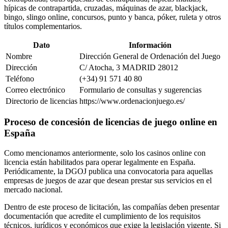
hípicas de contrapartida, cruzadas, máquinas de azar, blackjack,
bingo, slingo online, concursos, punto y banca, póker, ruleta y otros
títulos complementarios.
Dato
Información
Nombre
Dirección General de Ordenación del Juego
Dirección
C/ Atocha, 3 MADRID 28012
Teléfono
(+34) 91 571 40 80
Correo electrónico
Formulario de consultas y sugerencias
Directorio de licencias
https://www.ordenacionjuego.es/
Proceso de concesión de licencias de juego online en
España
Como mencionamos anteriormente, solo los casinos online con
licencia están habilitados para operar legalmente en España.
Periódicamente, la DGOJ publica una convocatoria para aquellas
empresas de juegos de azar que desean prestar sus servicios en el
mercado nacional.
Dentro de este proceso de licitación, las compañías deben presentar
documentación que acredite el cumplimiento de los requisitos
técnicos, jurídicos y económicos que exige la legislación vigente. Si