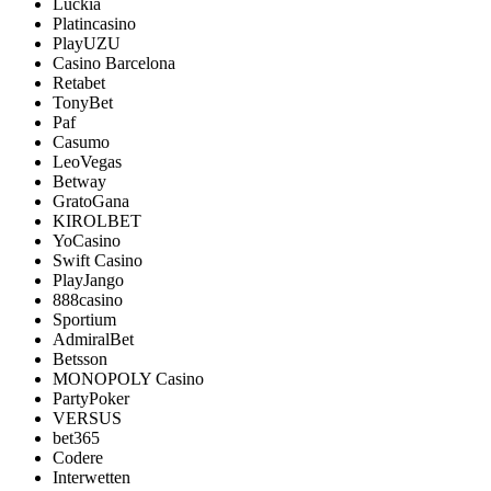
Luckia
Platincasino
PlayUZU
Casino Barcelona
Retabet
TonyBet
Paf
Casumo
LeoVegas
Betway
GratoGana
KIROLBET
YoCasino
Swift Casino
PlayJango
888casino
Sportium
AdmiralBet
Betsson
MONOPOLY Casino
PartyPoker
VERSUS
bet365
Codere
Interwetten