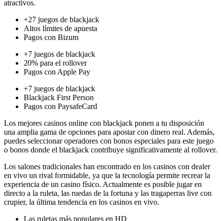
atractivos.
+27 juegos de blackjack
Altos límites de apuesta
Pagos con Bizum
+7 juegos de blackjack
20% para el rollover
Pagos con Apple Pay
+7 juegos de blackjack
Blackjack First Person
Pagos con PaysafeCard
Los mejores casinos online con blackjack ponen a tu disposición
una amplia gama de opciones para apostar con dinero real. Además,
puedes seleccionar operadores con bonos especiales para este juego
o bonos donde el blackjack contribuye significativamente al rollover.
Los salones tradicionales han encontrado en los casinos con dealer
en vivo un rival formidable, ya que la tecnología permite recrear la
experiencia de un casino físico. Actualmente es posible jugar en
directo a la ruleta, las ruedas de la fortuna y las tragaperras live con
crupier, la última tendencia en los casinos en vivo.
Las ruletas más populares en HD