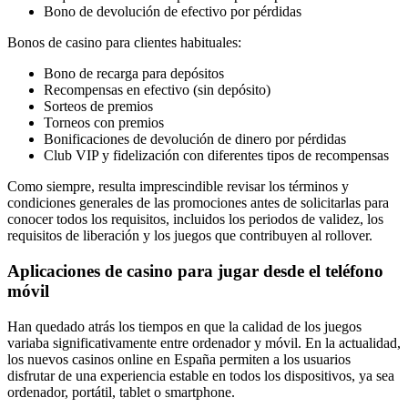
Bono de devolución de efectivo por pérdidas
Bonos de casino para clientes habituales:
Bono de recarga para depósitos
Recompensas en efectivo (sin depósito)
Sorteos de premios
Torneos con premios
Bonificaciones de devolución de dinero por pérdidas
Club VIP y fidelización con diferentes tipos de recompensas
Como siempre, resulta imprescindible revisar los términos y
condiciones generales de las promociones antes de solicitarlas para
conocer todos los requisitos, incluidos los periodos de validez, los
requisitos de liberación y los juegos que contribuyen al rollover.
Aplicaciones de casino para jugar desde el teléfono
móvil
Han quedado atrás los tiempos en que la calidad de los juegos
variaba significativamente entre ordenador y móvil. En la actualidad,
los nuevos casinos online en España permiten a los usuarios
disfrutar de una experiencia estable en todos los dispositivos, ya sea
ordenador, portátil, tablet o smartphone.