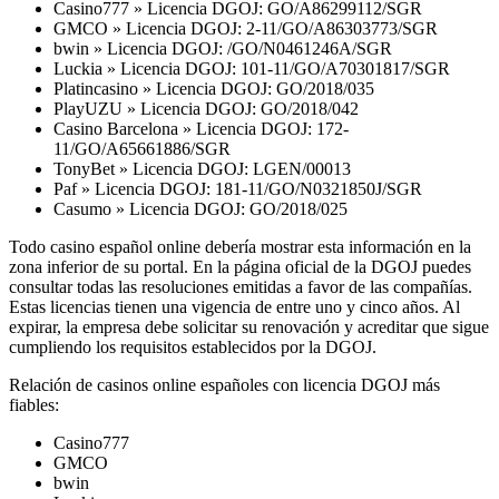
Casino777 » Licencia DGOJ: GO/A86299112/SGR
GMCO » Licencia DGOJ: 2-11/GO/A86303773/SGR
bwin » Licencia DGOJ: /GO/N0461246A/SGR
Luckia » Licencia DGOJ: 101-11/GO/A70301817/SGR
Platincasino » Licencia DGOJ: GO/2018/035
PlayUZU » Licencia DGOJ: GO/2018/042
Casino Barcelona » Licencia DGOJ: 172-
11/GO/A65661886/SGR
TonyBet » Licencia DGOJ: LGEN/00013
Paf » Licencia DGOJ: 181-11/GO/N0321850J/SGR
Casumo » Licencia DGOJ: GO/2018/025
Todo casino español online debería mostrar esta información en la
zona inferior de su portal. En la página oficial de la DGOJ puedes
consultar todas las resoluciones emitidas a favor de las compañías.
Estas licencias tienen una vigencia de entre uno y cinco años. Al
expirar, la empresa debe solicitar su renovación y acreditar que sigue
cumpliendo los requisitos establecidos por la DGOJ.
Relación de casinos online españoles con licencia DGOJ más
fiables:
Casino777
GMCO
bwin