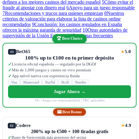
definen a los mejores casinos del mercado español
5
Cómo evitar el
fraude al apostar con dinero real
6
Apoyo para un juego responsable
7
Recomendaciones y trucos para quienes empiezan
8
Nuestros
criterios de valoración para elaborar la lista de casinos online
recomendados
9
Conclusión: los casinos regulados en España
ofrecen la máxima garantía de seguridad
10
Otras autoridades de
supervisión de la Unión Europea
11
Preguntas frecuentes
🏆 Best Choice
Bet365
5.0
★
#1
100% up to €100 en tu primer depósito
Licencia oficial española — regulado por la DGOJ
✓
Más de 1,000 juegos y casino en vivo premium
✓
App móvil nativa con experiencia fluida
✓
Visa
Mastercard
PayPal
Skrill
Neteller
Jugar Ahora →
18+ | Juega con responsabilidad | T&C aplicables
🎰 Best Bonus
Codere
4.9
★
#2
200% up to €500 + 100 tiradas gratis
Bono de bienvenida más generoso del sector
✓