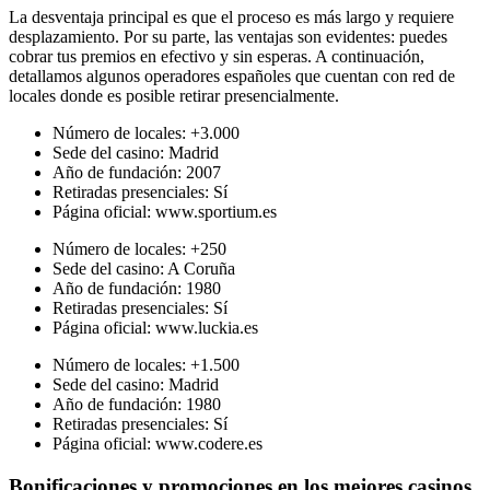
La desventaja principal es que el proceso es más largo y requiere
desplazamiento. Por su parte, las ventajas son evidentes: puedes
cobrar tus premios en efectivo y sin esperas. A continuación,
detallamos algunos operadores españoles que cuentan con red de
locales donde es posible retirar presencialmente.
Número de locales: +3.000
Sede del casino: Madrid
Año de fundación: 2007
Retiradas presenciales: Sí
Página oficial: www.sportium.es
Número de locales: +250
Sede del casino: A Coruña
Año de fundación: 1980
Retiradas presenciales: Sí
Página oficial: www.luckia.es
Número de locales: +1.500
Sede del casino: Madrid
Año de fundación: 1980
Retiradas presenciales: Sí
Página oficial: www.codere.es
Bonificaciones y promociones en los mejores casinos