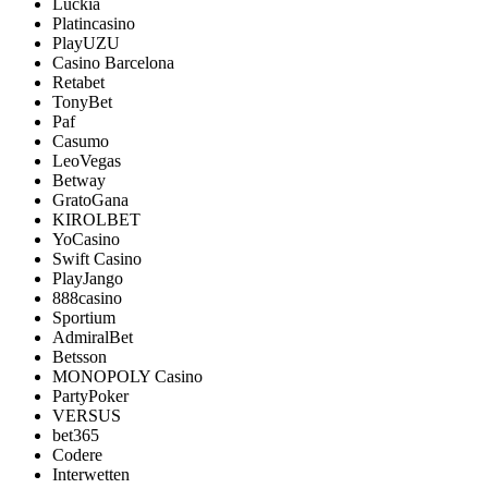
Luckia
Platincasino
PlayUZU
Casino Barcelona
Retabet
TonyBet
Paf
Casumo
LeoVegas
Betway
GratoGana
KIROLBET
YoCasino
Swift Casino
PlayJango
888casino
Sportium
AdmiralBet
Betsson
MONOPOLY Casino
PartyPoker
VERSUS
bet365
Codere
Interwetten