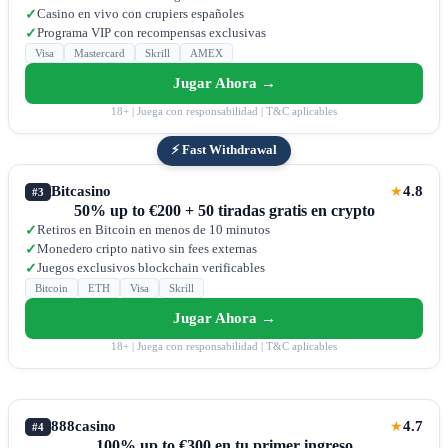
Casino en vivo con crupiers españoles
✓
Programa VIP con recompensas exclusivas
✓
Visa
Mastercard
Skrill
AMEX
Jugar Ahora →
18+ | Juega con responsabilidad | T&C aplicables
⚡ Fast Withdrawal
Bitcasino
4.8
★
#3
50% up to €200 + 50 tiradas gratis en crypto
Retiros en Bitcoin en menos de 10 minutos
✓
Monedero cripto nativo sin fees externas
✓
Juegos exclusivos blockchain verificables
✓
Bitcoin
ETH
Visa
Skrill
Jugar Ahora →
18+ | Juega con responsabilidad | T&C aplicables
888casino
4.7
★
#4
100% up to €300 en tu primer ingreso