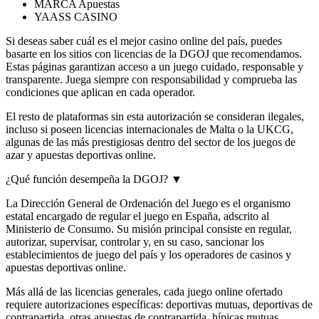
MARCA Apuestas
YAASS CASINO
Si deseas saber cuál es el mejor casino online del país, puedes
basarte en los sitios con licencias de la DGOJ que recomendamos.
Estas páginas garantizan acceso a un juego cuidado, responsable y
transparente. Juega siempre con responsabilidad y comprueba las
condiciones que aplican en cada operador.
El resto de plataformas sin esta autorización se consideran ilegales,
incluso si poseen licencias internacionales de Malta o la UKCG,
algunas de las más prestigiosas dentro del sector de los juegos de
azar y apuestas deportivas online.
¿Qué función desempeña la DGOJ?
▼
La Dirección General de Ordenación del Juego es el organismo
estatal encargado de regular el juego en España, adscrito al
Ministerio de Consumo. Su misión principal consiste en regular,
autorizar, supervisar, controlar y, en su caso, sancionar los
establecimientos de juego del país y los operadores de casinos y
apuestas deportivas online.
Más allá de las licencias generales, cada juego online ofertado
requiere autorizaciones específicas: deportivas mutuas, deportivas de
contrapartida, otras apuestas de contrapartida, hípicas mutuas,