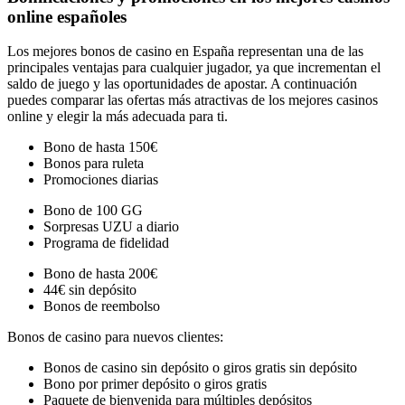
online españoles
Los mejores bonos de casino en España representan una de las
principales ventajas para cualquier jugador, ya que incrementan el
saldo de juego y las oportunidades de apostar. A continuación
puedes comparar las ofertas más atractivas de los mejores casinos
online y elegir la más adecuada para ti.
Bono de hasta 150€
Bonos para ruleta
Promociones diarias
Bono de 100 GG
Sorpresas UZU a diario
Programa de fidelidad
Bono de hasta 200€
44€ sin depósito
Bonos de reembolso
Bonos de casino para nuevos clientes:
Bonos de casino sin depósito o giros gratis sin depósito
Bono por primer depósito o giros gratis
Paquete de bienvenida para múltiples depósitos