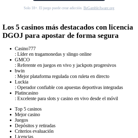
Solo 18+. El juego puede crear adicción.
BeGambleAware.org
Los 5 casinos más destacados con licencia
DGOJ para apostar de forma segura
Casino777
: Líder en tragamonedas y slingo online
GMCO
: Referente en juegos en vivo y jackpots progresivos
bwin
: Mejor plataforma regulada con ruleta en directo
Luckia
: Operador confiable con apuestas deportivas integradas
Platincasino
: Excelente para slots y casino en vivo desde el móvil
Top 5 casinos
Mejor casino
Juegos
Depósitos y retiradas
Criterios evaluación
Licencias