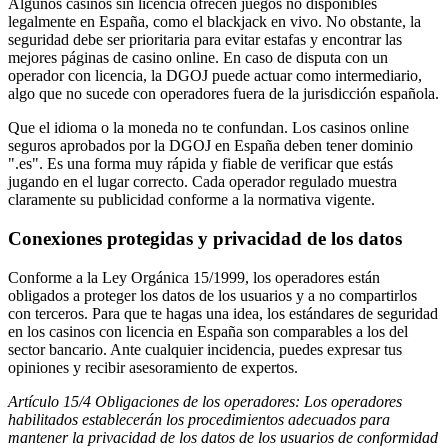
Algunos casinos sin licencia ofrecen juegos no disponibles
legalmente en España, como el blackjack en vivo. No obstante, la
seguridad debe ser prioritaria para evitar estafas y encontrar las
mejores páginas de casino online. En caso de disputa con un
operador con licencia, la DGOJ puede actuar como intermediario,
algo que no sucede con operadores fuera de la jurisdicción española.
Que el idioma o la moneda no te confundan. Los casinos online
seguros aprobados por la DGOJ en España deben tener dominio
".es". Es una forma muy rápida y fiable de verificar que estás
jugando en el lugar correcto. Cada operador regulado muestra
claramente su publicidad conforme a la normativa vigente.
Conexiones protegidas y privacidad de los datos
Conforme a la Ley Orgánica 15/1999, los operadores están
obligados a proteger los datos de los usuarios y a no compartirlos
con terceros. Para que te hagas una idea, los estándares de seguridad
en los casinos con licencia en España son comparables a los del
sector bancario. Ante cualquier incidencia, puedes expresar tus
opiniones y recibir asesoramiento de expertos.
Artículo 15/4 Obligaciones de los operadores: Los operadores
habilitados establecerán los procedimientos adecuados para
mantener la privacidad de los datos de los usuarios de conformidad