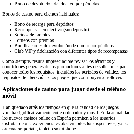
Bono de devolución de efectivo por pérdidas
Bonos de casino para clientes habituales:
Bono de recarga para depósitos
Recompensas en efectivo (sin depósito)
Sorteos de premios
Torneos con premios
Bonificaciones de devolución de dinero por pérdidas
Club VIP y fidelización con diferentes tipos de recompensas
Como siempre, resulta imprescindible revisar los términos y
condiciones generales de las promociones antes de solicitarlas para
conocer todos los requisitos, incluidos los periodos de validez, los
requisitos de liberación y los juegos que contribuyen al rollover.
Aplicaciones de casino para jugar desde el teléfono
móvil
Han quedado atrás los tiempos en que la calidad de los juegos
variaba significativamente entre ordenador y móvil. En la actualidad,
los nuevos casinos online en España permiten a los usuarios
disfrutar de una experiencia estable en todos los dispositivos, ya sea
ordenador, portátil, tablet o smartphone.