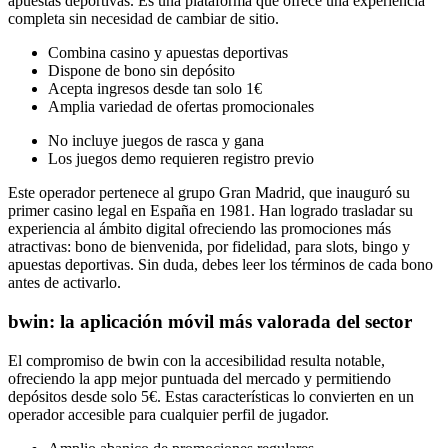
apuestas deportivas. Es una plataforma que ofrece una experiencia
completa sin necesidad de cambiar de sitio.
Combina casino y apuestas deportivas
Dispone de bono sin depósito
Acepta ingresos desde tan solo 1€
Amplia variedad de ofertas promocionales
No incluye juegos de rasca y gana
Los juegos demo requieren registro previo
Este operador pertenece al grupo Gran Madrid, que inauguró su
primer casino legal en España en 1981. Han logrado trasladar su
experiencia al ámbito digital ofreciendo las promociones más
atractivas: bono de bienvenida, por fidelidad, para slots, bingo y
apuestas deportivas. Sin duda, debes leer los términos de cada bono
antes de activarlo.
bwin: la aplicación móvil más valorada del sector
El compromiso de bwin con la accesibilidad resulta notable,
ofreciendo la app mejor puntuada del mercado y permitiendo
depósitos desde solo 5€. Estas características lo convierten en un
operador accesible para cualquier perfil de jugador.