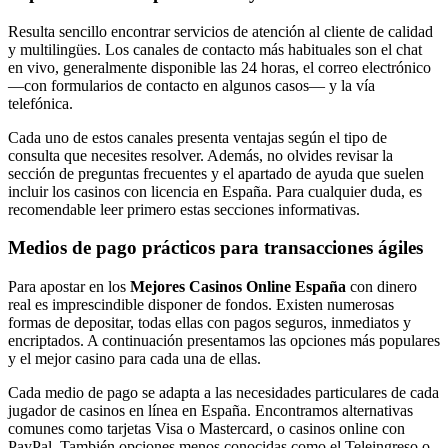
Resulta sencillo encontrar servicios de atención al cliente de calidad
y multilingües. Los canales de contacto más habituales son el chat
en vivo, generalmente disponible las 24 horas, el correo electrónico
—con formularios de contacto en algunos casos— y la vía
telefónica.
Cada uno de estos canales presenta ventajas según el tipo de
consulta que necesites resolver. Además, no olvides revisar la
sección de preguntas frecuentes y el apartado de ayuda que suelen
incluir los casinos con licencia en España. Para cualquier duda, es
recomendable leer primero estas secciones informativas.
Medios de pago prácticos para transacciones ágiles
Para apostar en los
Mejores Casinos Online España
con dinero
real es imprescindible disponer de fondos. Existen numerosas
formas de depositar, todas ellas con pagos seguros, inmediatos y
encriptados. A continuación presentamos las opciones más populares
y el mejor casino para cada una de ellas.
Cada medio de pago se adapta a las necesidades particulares de cada
jugador de casinos en línea en España. Encontramos alternativas
comunes como tarjetas Visa o Mastercard, o casinos online con
PayPal. También opciones menos conocidas como el Teleingreso o