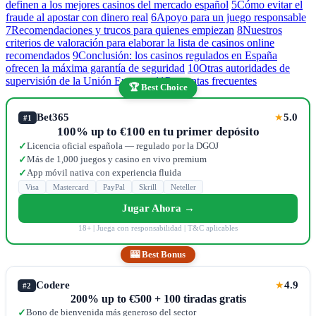
definen a los mejores casinos del mercado español
5
Cómo evitar el
fraude al apostar con dinero real
6
Apoyo para un juego responsable
7
Recomendaciones y trucos para quienes empiezan
8
Nuestros
criterios de valoración para elaborar la lista de casinos online
recomendados
9
Conclusión: los casinos regulados en España
ofrecen la máxima garantía de seguridad
10
Otras autoridades de
supervisión de la Unión Europea
11
Preguntas frecuentes
🏆 Best Choice
Bet365
5.0
★
#1
100% up to €100 en tu primer depósito
Licencia oficial española — regulado por la DGOJ
✓
Más de 1,000 juegos y casino en vivo premium
✓
App móvil nativa con experiencia fluida
✓
Visa
Mastercard
PayPal
Skrill
Neteller
Jugar Ahora →
18+ | Juega con responsabilidad | T&C aplicables
🎰 Best Bonus
Codere
4.9
★
#2
200% up to €500 + 100 tiradas gratis
Bono de bienvenida más generoso del sector
✓