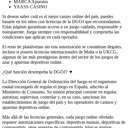
MARCA Apuestas
YAASS CASINO
Si deseas saber cuál es el mejor casino online del país, puedes
basarte en los sitios con licencias de la DGOJ que recomendamos.
Estas páginas garantizan acceso a un juego cuidado, responsable y
transparente. Juega siempre con responsabilidad y comprueba las
condiciones que aplican en cada operador.
El resto de plataformas sin esta autorización se consideran ilegales,
incluso si poseen licencias internacionales de Malta o la UKCG,
algunas de las más prestigiosas dentro del sector de los juegos de
azar y apuestas deportivas online.
¿Qué función desempeña la DGOJ?
▼
La Dirección General de Ordenación del Juego es el organismo
estatal encargado de regular el juego en España, adscrito al
Ministerio de Consumo. Su misión principal consiste en regular,
autorizar, supervisar, controlar y, en su caso, sancionar los
establecimientos de juego del país y los operadores de casinos y
apuestas deportivas online.
Más allá de las licencias generales, cada juego online ofertado
requiere autorizaciones específicas: deportivas mutuas, deportivas de
contrapartida, otras apuestas de contrapartida, hípicas mutuas,