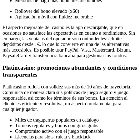
Métodos de pago más populares disponibles
Rollover del bono elevado (x60)
Aplicación móvil con fluidez mejorable
El aspecto mejorable del casino es la app descargable, que en
ocasiones no satisface las expectativas en cuanto a rendimiento. Sin
embargo, las ventajas del operador son contundentes: admite
depósitos desde 1€, lo que lo convierte en una de las alternativas
más accesibles. Es posible usar PayPal, Visa, Mastercard, Bizum,
PaysafeCard y transferencia bancaria para gestionar los fondos.
Platincasino: promociones abundantes y condiciones
transparentes
Platincasino refleja con solidez sus más de 10 años de trayectoria.
Comunica de manera clara sus políticas de juego seguro y juego
responsable, así como los términos de sus bonos. La atención al
cliente es eficiente y resolutiva, un aspecto fundamental para
cualquier jugador.
Miles de tragaperras populares en catálogo
Torneos regulares y bonos con giros gratis
Compromiso activo con el juego responsable
Licencias para slots, ruleta y blackjack