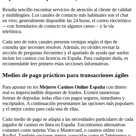
Resulta sencillo encontrar servicios de atención al cliente de calidad
y multilingües. Los canales de contacto más habituales son el chat
en vivo, generalmente disponible las 24 horas, el correo electrónico
—con formularios de contacto en algunos casos— y la vía
telefónica.
Cada uno de estos canales presenta ventajas según el tipo de
consulta que necesites resolver. Además, no olvides revisar la
sección de preguntas frecuentes y el apartado de ayuda que suelen
incluir los casinos con licencia en España. Para cualquier duda, es
recomendable leer primero estas secciones informativas.
Medios de pago prácticos para transacciones ágiles
Para apostar en los
Mejores Casinos Online España
con dinero
real es imprescindible disponer de fondos. Existen numerosas
formas de depositar, todas ellas con pagos seguros, inmediatos y
encriptados. A continuación presentamos las opciones más populares
y el mejor casino para cada una de ellas.
Cada medio de pago se adapta a las necesidades particulares de cada
jugador de casinos en línea en España. Encontramos alternativas
comunes como tarjetas Visa o Mastercard, o casinos online con
PayPal. También opciones menos conocidas como el Teleingreso o