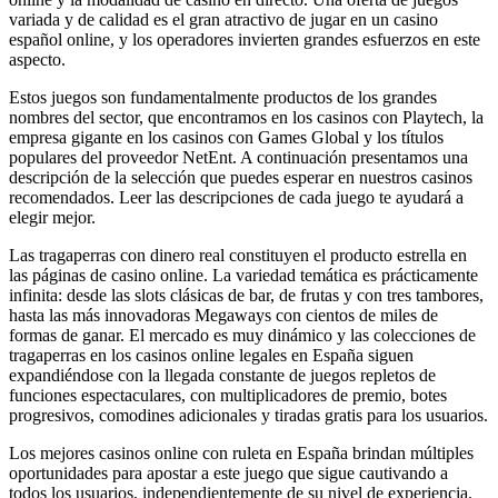
variada y de calidad es el gran atractivo de jugar en un casino
español online, y los operadores invierten grandes esfuerzos en este
aspecto.
Estos juegos son fundamentalmente productos de los grandes
nombres del sector, que encontramos en los casinos con Playtech, la
empresa gigante en los casinos con Games Global y los títulos
populares del proveedor NetEnt. A continuación presentamos una
descripción de la selección que puedes esperar en nuestros casinos
recomendados. Leer las descripciones de cada juego te ayudará a
elegir mejor.
Las tragaperras con dinero real constituyen el producto estrella en
las páginas de casino online. La variedad temática es prácticamente
infinita: desde las slots clásicas de bar, de frutas y con tres tambores,
hasta las más innovadoras Megaways con cientos de miles de
formas de ganar. El mercado es muy dinámico y las colecciones de
tragaperras en los casinos online legales en España siguen
expandiéndose con la llegada constante de juegos repletos de
funciones espectaculares, con multiplicadores de premio, botes
progresivos, comodines adicionales y tiradas gratis para los usuarios.
Los mejores casinos online con ruleta en España brindan múltiples
oportunidades para apostar a este juego que sigue cautivando a
todos los usuarios, independientemente de su nivel de experiencia.