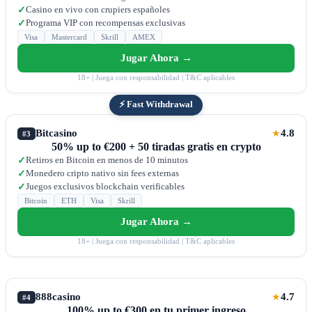
Casino en vivo con crupiers españoles
✓
Programa VIP con recompensas exclusivas
✓
Visa
Mastercard
Skrill
AMEX
Jugar Ahora →
18+ | Juega con responsabilidad | T&C aplicables
⚡ Fast Withdrawal
Bitcasino
4.8
★
#3
50% up to €200 + 50 tiradas gratis en crypto
Retiros en Bitcoin en menos de 10 minutos
✓
Monedero cripto nativo sin fees externas
✓
Juegos exclusivos blockchain verificables
✓
Bitcoin
ETH
Visa
Skrill
Jugar Ahora →
18+ | Juega con responsabilidad | T&C aplicables
888casino
4.7
★
#4
100% up to €300 en tu primer ingreso