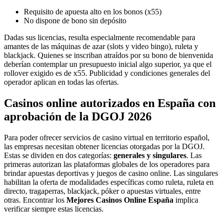
Requisito de apuesta alto en los bonos (x55)
No dispone de bono sin depósito
Dadas sus licencias, resulta especialmente recomendable para
amantes de las máquinas de azar (slots y video bingo), ruleta y
blackjack. Quienes se inscriban atraídos por su bono de bienvenida
deberían contemplar un presupuesto inicial algo superior, ya que el
rollover exigido es de x55. Publicidad y condiciones generales del
operador aplican en todas las ofertas.
Casinos online autorizados en España con
aprobación de la DGOJ 2026
Para poder ofrecer servicios de casino virtual en territorio español,
las empresas necesitan obtener licencias otorgadas por la DGOJ.
Estas se dividen en dos categorías:
generales y singulares
. Las
primeras autorizan las plataformas globales de los operadores para
brindar apuestas deportivas y juegos de casino online. Las singulares
habilitan la oferta de modalidades específicas como ruleta, ruleta en
directo, tragaperras, blackjack, póker o apuestas virtuales, entre
otras. Encontrar los
Mejores Casinos Online España
implica
verificar siempre estas licencias.