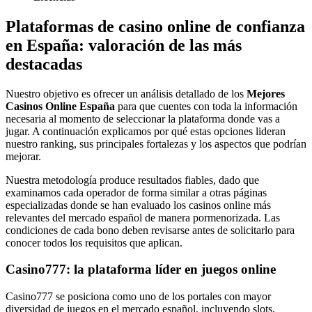
Plataformas de casino online de confianza
en España: valoración de las más
destacadas
Nuestro objetivo es ofrecer un análisis detallado de los
Mejores
Casinos Online España
para que cuentes con toda la información
necesaria al momento de seleccionar la plataforma donde vas a
jugar. A continuación explicamos por qué estas opciones lideran
nuestro ranking, sus principales fortalezas y los aspectos que podrían
mejorar.
Nuestra metodología produce resultados fiables, dado que
examinamos cada operador de forma similar a otras páginas
especializadas donde se han evaluado los casinos online más
relevantes del mercado español de manera pormenorizada. Las
condiciones de cada bono deben revisarse antes de solicitarlo para
conocer todos los requisitos que aplican.
Casino777: la plataforma líder en juegos online
Casino777 se posiciona como uno de los portales con mayor
diversidad de juegos en el mercado español, incluyendo slots,