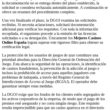
la documentación no se entrega dentro del plazo establecido, la
solicitud se considera rechazada automáticamente. A continuación se
ofrece un resumen del procedimiento completo.
Una vez finalizado el plazo, la DGOJ examina las solicitudes
recibidas. Si necesita aclaraciones, solicitará documentación
adicional para verificar los requisitos. Con toda la información
recopilada, el organismo procede a la emisión de las licencias
solicitadas o a su denegación. Únicamente los
Mejores Casinos
Online España
logran superar este riguroso filtro para obtener su
certificación legal.
La protección de los usuarios de juegos de azar constituye una
prioridad absoluta para la Dirección General de Ordenación del
Juego. Esta abarca la seguridad de las operaciones, la identificación
de casinos fraudulentos, la prevención de la adicción al juego e
incluso la prohibición de acceso para aquellos jugadores con
problemas de ludopatía, a través del Registro General de
Interdicciones de Acceso al Juego (RGIAJ). El operador debe
garantizar siempre estas medidas.
La DGOJ exige que los fondos de los clientes estén segregados de
los activos corporativos de la empresa, de modo que el pago de los
premios esté asegurado y no corra ningún riesgo. Este requisito
resulta imprescindible para que un casino aparezca en el directorio