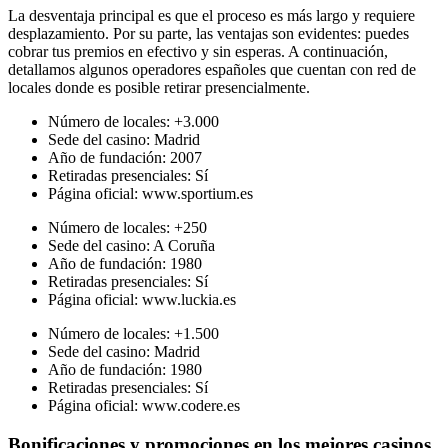
La desventaja principal es que el proceso es más largo y requiere
desplazamiento. Por su parte, las ventajas son evidentes: puedes
cobrar tus premios en efectivo y sin esperas. A continuación,
detallamos algunos operadores españoles que cuentan con red de
locales donde es posible retirar presencialmente.
Número de locales: +3.000
Sede del casino: Madrid
Año de fundación: 2007
Retiradas presenciales: Sí
Página oficial: www.sportium.es
Número de locales: +250
Sede del casino: A Coruña
Año de fundación: 1980
Retiradas presenciales: Sí
Página oficial: www.luckia.es
Número de locales: +1.500
Sede del casino: Madrid
Año de fundación: 1980
Retiradas presenciales: Sí
Página oficial: www.codere.es
Bonificaciones y promociones en los mejores casinos