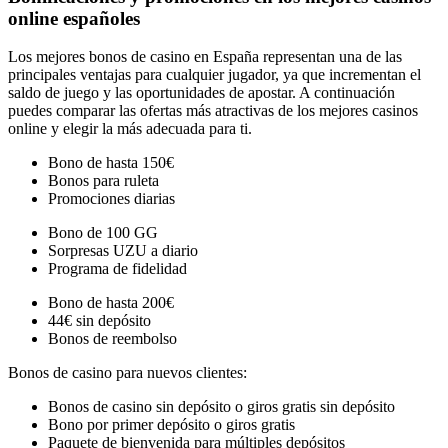
online españoles
Los mejores bonos de casino en España representan una de las
principales ventajas para cualquier jugador, ya que incrementan el
saldo de juego y las oportunidades de apostar. A continuación
puedes comparar las ofertas más atractivas de los mejores casinos
online y elegir la más adecuada para ti.
Bono de hasta 150€
Bonos para ruleta
Promociones diarias
Bono de 100 GG
Sorpresas UZU a diario
Programa de fidelidad
Bono de hasta 200€
44€ sin depósito
Bonos de reembolso
Bonos de casino para nuevos clientes:
Bonos de casino sin depósito o giros gratis sin depósito
Bono por primer depósito o giros gratis
Paquete de bienvenida para múltiples depósitos