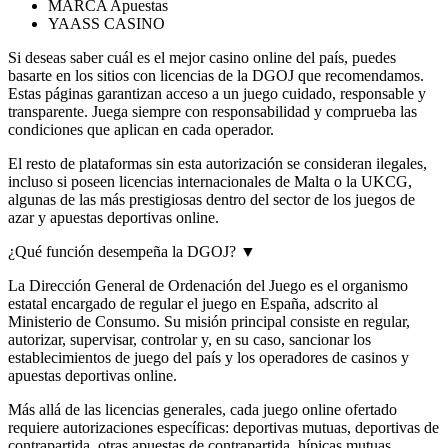
MARCA Apuestas
YAASS CASINO
Si deseas saber cuál es el mejor casino online del país, puedes
basarte en los sitios con licencias de la DGOJ que recomendamos.
Estas páginas garantizan acceso a un juego cuidado, responsable y
transparente. Juega siempre con responsabilidad y comprueba las
condiciones que aplican en cada operador.
El resto de plataformas sin esta autorización se consideran ilegales,
incluso si poseen licencias internacionales de Malta o la UKCG,
algunas de las más prestigiosas dentro del sector de los juegos de
azar y apuestas deportivas online.
¿Qué función desempeña la DGOJ?
▼
La Dirección General de Ordenación del Juego es el organismo
estatal encargado de regular el juego en España, adscrito al
Ministerio de Consumo. Su misión principal consiste en regular,
autorizar, supervisar, controlar y, en su caso, sancionar los
establecimientos de juego del país y los operadores de casinos y
apuestas deportivas online.
Más allá de las licencias generales, cada juego online ofertado
requiere autorizaciones específicas: deportivas mutuas, deportivas de
contrapartida, otras apuestas de contrapartida, hípicas mutuas,