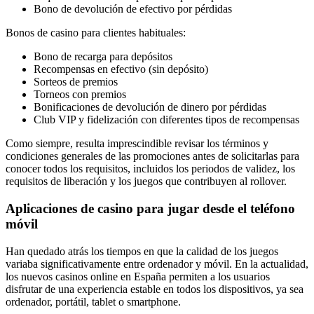
Bono de devolución de efectivo por pérdidas
Bonos de casino para clientes habituales:
Bono de recarga para depósitos
Recompensas en efectivo (sin depósito)
Sorteos de premios
Torneos con premios
Bonificaciones de devolución de dinero por pérdidas
Club VIP y fidelización con diferentes tipos de recompensas
Como siempre, resulta imprescindible revisar los términos y
condiciones generales de las promociones antes de solicitarlas para
conocer todos los requisitos, incluidos los periodos de validez, los
requisitos de liberación y los juegos que contribuyen al rollover.
Aplicaciones de casino para jugar desde el teléfono
móvil
Han quedado atrás los tiempos en que la calidad de los juegos
variaba significativamente entre ordenador y móvil. En la actualidad,
los nuevos casinos online en España permiten a los usuarios
disfrutar de una experiencia estable en todos los dispositivos, ya sea
ordenador, portátil, tablet o smartphone.