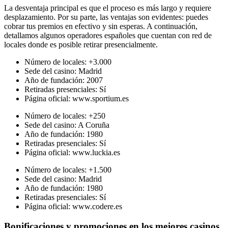
La desventaja principal es que el proceso es más largo y requiere
desplazamiento. Por su parte, las ventajas son evidentes: puedes
cobrar tus premios en efectivo y sin esperas. A continuación,
detallamos algunos operadores españoles que cuentan con red de
locales donde es posible retirar presencialmente.
Número de locales: +3.000
Sede del casino: Madrid
Año de fundación: 2007
Retiradas presenciales: Sí
Página oficial: www.sportium.es
Número de locales: +250
Sede del casino: A Coruña
Año de fundación: 1980
Retiradas presenciales: Sí
Página oficial: www.luckia.es
Número de locales: +1.500
Sede del casino: Madrid
Año de fundación: 1980
Retiradas presenciales: Sí
Página oficial: www.codere.es
Bonificaciones y promociones en los mejores casinos