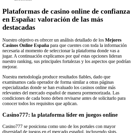
Plataformas de casino online de confianza
en España: valoración de las más
destacadas
Nuestro objetivo es ofrecer un análisis detallado de los
Mejores
Casinos Online España
para que cuentes con toda la información
necesaria al momento de seleccionar la plataforma donde vas a
jugar. A continuación explicamos por qué estas opciones lideran
nuestro ranking, sus principales fortalezas y los aspectos que podrían
mejorar.
Nuestra metodología produce resultados fiables, dado que
examinamos cada operador de forma similar a otras páginas
especializadas donde se han evaluado los casinos online más
relevantes del mercado español de manera pormenorizada. Las
condiciones de cada bono deben revisarse antes de solicitarlo para
conocer todos los requisitos que aplican.
Casino777: la plataforma líder en juegos online
Casino777 se posiciona como uno de los portales con mayor
diversidad de juegos en el mercado español, incluyendo slots,