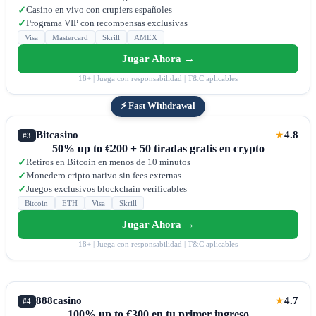
Casino en vivo con crupiers españoles
✓
Programa VIP con recompensas exclusivas
✓
Visa
Mastercard
Skrill
AMEX
Jugar Ahora →
18+ | Juega con responsabilidad | T&C aplicables
⚡ Fast Withdrawal
Bitcasino
4.8
★
#3
50% up to €200 + 50 tiradas gratis en crypto
Retiros en Bitcoin en menos de 10 minutos
✓
Monedero cripto nativo sin fees externas
✓
Juegos exclusivos blockchain verificables
✓
Bitcoin
ETH
Visa
Skrill
Jugar Ahora →
18+ | Juega con responsabilidad | T&C aplicables
888casino
4.7
★
#4
100% up to €300 en tu primer ingreso