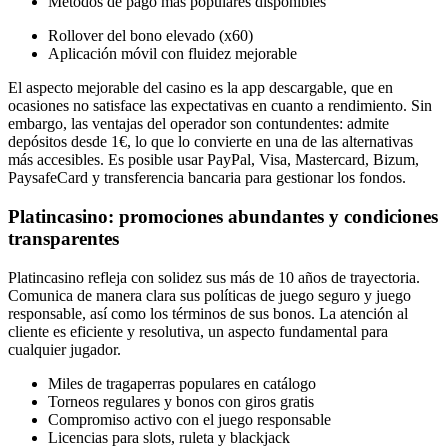
Métodos de pago más populares disponibles
Rollover del bono elevado (x60)
Aplicación móvil con fluidez mejorable
El aspecto mejorable del casino es la app descargable, que en
ocasiones no satisface las expectativas en cuanto a rendimiento. Sin
embargo, las ventajas del operador son contundentes: admite
depósitos desde 1€, lo que lo convierte en una de las alternativas
más accesibles. Es posible usar PayPal, Visa, Mastercard, Bizum,
PaysafeCard y transferencia bancaria para gestionar los fondos.
Platincasino: promociones abundantes y condiciones
transparentes
Platincasino refleja con solidez sus más de 10 años de trayectoria.
Comunica de manera clara sus políticas de juego seguro y juego
responsable, así como los términos de sus bonos. La atención al
cliente es eficiente y resolutiva, un aspecto fundamental para
cualquier jugador.
Miles de tragaperras populares en catálogo
Torneos regulares y bonos con giros gratis
Compromiso activo con el juego responsable
Licencias para slots, ruleta y blackjack