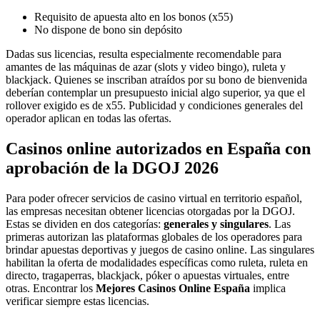
Requisito de apuesta alto en los bonos (x55)
No dispone de bono sin depósito
Dadas sus licencias, resulta especialmente recomendable para
amantes de las máquinas de azar (slots y video bingo), ruleta y
blackjack. Quienes se inscriban atraídos por su bono de bienvenida
deberían contemplar un presupuesto inicial algo superior, ya que el
rollover exigido es de x55. Publicidad y condiciones generales del
operador aplican en todas las ofertas.
Casinos online autorizados en España con
aprobación de la DGOJ 2026
Para poder ofrecer servicios de casino virtual en territorio español,
las empresas necesitan obtener licencias otorgadas por la DGOJ.
Estas se dividen en dos categorías:
generales y singulares
. Las
primeras autorizan las plataformas globales de los operadores para
brindar apuestas deportivas y juegos de casino online. Las singulares
habilitan la oferta de modalidades específicas como ruleta, ruleta en
directo, tragaperras, blackjack, póker o apuestas virtuales, entre
otras. Encontrar los
Mejores Casinos Online España
implica
verificar siempre estas licencias.