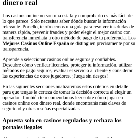
dinero real
Los casinos online no son una estafa y comprobarlo es más fácil de
lo que parece. Solo necesitas saber dónde buscar la información
relevante. Por ello, te ofrecemos una guía para resolver tus dudas de
manera rápida, prevenir fraudes y poder elegir el mejor casino con
transferencia inmediata u otro método de pago de tu preferencia. Los
Mejores Casinos Online España
se distinguen precisamente por su
transparencia.
Aprende a seleccionar casinos online seguros y confiables.
Descubre cómo verificar licencias, proteger tu información, utilizar
métodos de pago seguros, evaluar el servicio al cliente y considerar
las experiencias de otros jugadores. ¡Juega sin riesgos!
En las siguientes secciones analizaremos estos criterios en detalle
para que tengas la certeza de tomar la decisión correcta al elegir un
operador. También te recomendamos leer sobre cómo jugar en
casinos online con dinero real, donde encontrarás más claves de
seguridad y otras reseñas especializadas.
Apuesta solo en casinos regulados y rechaza los
portales ilegales