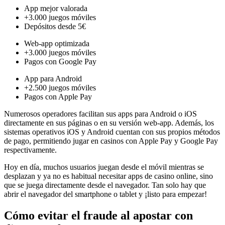
App mejor valorada
+3.000 juegos móviles
Depósitos desde 5€
Web-app optimizada
+3.000 juegos móviles
Pagos con Google Pay
App para Android
+2.500 juegos móviles
Pagos con Apple Pay
Numerosos operadores facilitan sus apps para Android o iOS
directamente en sus páginas o en su versión web-app. Además, los
sistemas operativos iOS y Android cuentan con sus propios métodos
de pago, permitiendo jugar en casinos con Apple Pay y Google Pay
respectivamente.
Hoy en día, muchos usuarios juegan desde el móvil mientras se
desplazan y ya no es habitual necesitar apps de casino online, sino
que se juega directamente desde el navegador. Tan solo hay que
abrir el navegador del smartphone o tablet y ¡listo para empezar!
Cómo evitar el fraude al apostar con