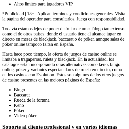
Altos límites para jugadores VIP
*Publicidad | 18+ | Aplican términos y condiciones generales. Visita
la página del operador para consultarlos. Juega con responsabilidad.
Todavía estamos lejos de poder disfrutar de un catálogo tan extenso
como el de otros países, donde el usuario tiene al alcance jugar en
directo en mesas de blackjack, baccarat o de póker, aunque salas de
póker online tampoco faltan en España.
Hasta hace poco tiempo, la oferta de juegos de casino online se
limitaba a tragaperras, ruleta y blackjack. En la actualidad, los
catálogos están incorporando otras alternativas como keno, bingo
online, póker y variantes espectaculares de ruleta en directo, como
en los casinos con Evolution. Estos son algunos de los otros juegos
de casino presentes en las mejores páginas de España:
Bingo
Baccarat
Rueda de la fortuna
Keno
Póker
Vídeo póker
Soporte al cliente profesional y en varios idiomas