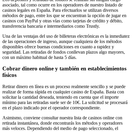
asociado, tal como ocurre en los operadores de nuestro listado de
casinos legales en España. Para efectuarlos se utilizan diversos
métodos de pago, entre los que se encuentran la opción de jugar en
casinos con PayPal y otras vías como tarjetas de crédito y débito,
transferencia bancaria e intermediarios como Trustly.
Una de las ventajas del uso de billeteras electrónicas es la inmediatez
de las operaciones de ingreso, aunque cualquiera de los métodos
disponibles ofrece buenas condiciones en cuanto a rapidez y
seguridad. Las retiradas de fondos conllevan plazos algo mayores,
con un máximo habitual de hasta 5 días.
Cobrar dinero online y también en establecimientos
físicos
Retirar dinero en línea es un proceso realmente sencillo y se puede
realizar de forma rápida en cualquier casino de España. Basta con
solicitar la cantidad deseada, teniendo en cuenta que el importe
mínimo para las retiradas suele ser de 10€. La solicitud se procesará
en el plazo indicado por el operador correspondiente.
Asimismo, conviene consultar nuestra lista de casinos online con
retirada instantánea, donde encontrarás los métodos y operadores
más veloces. Dependiendo del medio de pago seleccionado, el