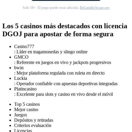
Solo 18+. El juego puede crear adicción.
BeGambleAware.org
Los 5 casinos más destacados con licencia
DGOJ para apostar de forma segura
Casino777
: Líder en tragamonedas y slingo online
GMCO
: Referente en juegos en vivo y jackpots progresivos
bwin
: Mejor plataforma regulada con ruleta en directo
Luckia
: Operador confiable con apuestas deportivas integradas
Platincasino
: Excelente para slots y casino en vivo desde el móvil
Top 5 casinos
Mejor casino
Juegos
Depósitos y retiradas
Criterios evaluación
Licencias