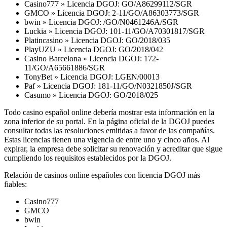
Casino777 » Licencia DGOJ: GO/A86299112/SGR
GMCO » Licencia DGOJ: 2-11/GO/A86303773/SGR
bwin » Licencia DGOJ: /GO/N0461246A/SGR
Luckia » Licencia DGOJ: 101-11/GO/A70301817/SGR
Platincasino » Licencia DGOJ: GO/2018/035
PlayUZU » Licencia DGOJ: GO/2018/042
Casino Barcelona » Licencia DGOJ: 172-
11/GO/A65661886/SGR
TonyBet » Licencia DGOJ: LGEN/00013
Paf » Licencia DGOJ: 181-11/GO/N0321850J/SGR
Casumo » Licencia DGOJ: GO/2018/025
Todo casino español online debería mostrar esta información en la
zona inferior de su portal. En la página oficial de la DGOJ puedes
consultar todas las resoluciones emitidas a favor de las compañías.
Estas licencias tienen una vigencia de entre uno y cinco años. Al
expirar, la empresa debe solicitar su renovación y acreditar que sigue
cumpliendo los requisitos establecidos por la DGOJ.
Relación de casinos online españoles con licencia DGOJ más
fiables:
Casino777
GMCO
bwin