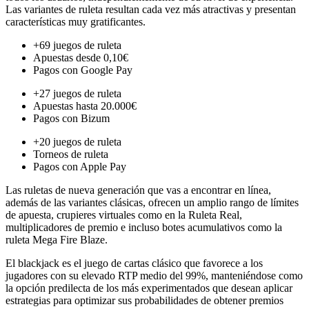
Las variantes de ruleta resultan cada vez más atractivas y presentan
características muy gratificantes.
+69 juegos de ruleta
Apuestas desde 0,10€
Pagos con Google Pay
+27 juegos de ruleta
Apuestas hasta 20.000€
Pagos con Bizum
+20 juegos de ruleta
Torneos de ruleta
Pagos con Apple Pay
Las ruletas de nueva generación que vas a encontrar en línea,
además de las variantes clásicas, ofrecen un amplio rango de límites
de apuesta, crupieres virtuales como en la Ruleta Real,
multiplicadores de premio e incluso botes acumulativos como la
ruleta Mega Fire Blaze.
El blackjack es el juego de cartas clásico que favorece a los
jugadores con su elevado RTP medio del 99%, manteniéndose como
la opción predilecta de los más experimentados que desean aplicar
estrategias para optimizar sus probabilidades de obtener premios