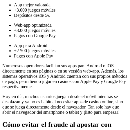
App mejor valorada
+3.000 juegos móviles
Depósitos desde 5€
Web-app optimizada
+3.000 juegos móviles
Pagos con Google Pay
App para Android
+2.500 juegos móviles
Pagos con Apple Pay
Numerosos operadores facilitan sus apps para Android o iOS
directamente en sus páginas o en su versión web-app. Además, los
sistemas operativos iOS y Android cuentan con sus propios métodos
de pago, permitiendo jugar en casinos con Apple Pay y Google Pay
respectivamente.
Hoy en día, muchos usuarios juegan desde el móvil mientras se
desplazan y ya no es habitual necesitar apps de casino online, sino
que se juega directamente desde el navegador. Tan solo hay que
abrir el navegador del smartphone o tablet y ¡listo para empezar!
Cómo evitar el fraude al apostar con