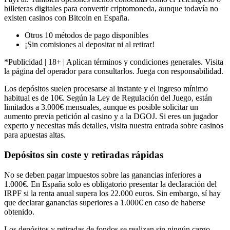
billeteras digitales para convertir criptomoneda, aunque todavía no
existen casinos con Bitcoin en España.
Otros 10 métodos de pago disponibles
¡Sin comisiones al depositar ni al retirar!
*Publicidad | 18+ | Aplican términos y condiciones generales. Visita
la página del operador para consultarlos. Juega con responsabilidad.
Los depósitos suelen procesarse al instante y el ingreso mínimo
habitual es de 10€. Según la Ley de Regulación del Juego, están
limitados a 3.000€ mensuales, aunque es posible solicitar un
aumento previa petición al casino y a la DGOJ. Si eres un jugador
experto y necesitas más detalles, visita nuestra entrada sobre casinos
para apuestas altas.
Depósitos sin coste y retiradas rápidas
No se deben pagar impuestos sobre las ganancias inferiores a
1.000€. En España solo es obligatorio presentar la declaración del
IRPF si la renta anual supera los 22.000 euros. Sin embargo, sí hay
que declarar ganancias superiores a 1.000€ en caso de haberse
obtenido.
Los depósitos y retiradas de fondos se realizan sin ningún cargo