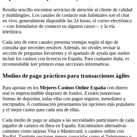
Resulta sencillo encontrar servicios de atención al cliente de calidad
y multilingües. Los canales de contacto más habituales son el chat
en vivo, generalmente disponible las 24 horas, el correo electrónico
—con formularios de contacto en algunos casos— y la vía
telefónica.
Cada uno de estos canales presenta ventajas según el tipo de
consulta que necesites resolver. Además, no olvides revisar la
sección de preguntas frecuentes y el apartado de ayuda que suelen
incluir los casinos con licencia en España. Para cualquier duda, es
recomendable leer primero estas secciones informativas.
Medios de pago prácticos para transacciones ágiles
Para apostar en los
Mejores Casinos Online España
con dinero
real es imprescindible disponer de fondos. Existen numerosas
formas de depositar, todas ellas con pagos seguros, inmediatos y
encriptados. A continuación presentamos las opciones más populares
y el mejor casino para cada una de ellas.
Cada medio de pago se adapta a las necesidades particulares de cada
jugador de casinos en línea en España. Encontramos alternativas
comunes como tarjetas Visa o Mastercard, o casinos online con
PayPal. También opciones menos conocidas como el Teleingreso o