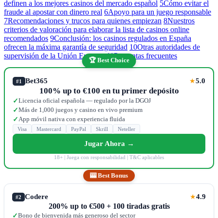
definen a los mejores casinos del mercado español
5
Cómo evitar el
fraude al apostar con dinero real
6
Apoyo para un juego responsable
7
Recomendaciones y trucos para quienes empiezan
8
Nuestros
criterios de valoración para elaborar la lista de casinos online
recomendados
9
Conclusión: los casinos regulados en España
ofrecen la máxima garantía de seguridad
10
Otras autoridades de
supervisión de la Unión Europea
11
Preguntas frecuentes
🏆 Best Choice
Bet365
5.0
★
#1
100% up to €100 en tu primer depósito
Licencia oficial española — regulado por la DGOJ
✓
Más de 1,000 juegos y casino en vivo premium
✓
App móvil nativa con experiencia fluida
✓
Visa
Mastercard
PayPal
Skrill
Neteller
Jugar Ahora →
18+ | Juega con responsabilidad | T&C aplicables
🎰 Best Bonus
Codere
4.9
★
#2
200% up to €500 + 100 tiradas gratis
Bono de bienvenida más generoso del sector
✓