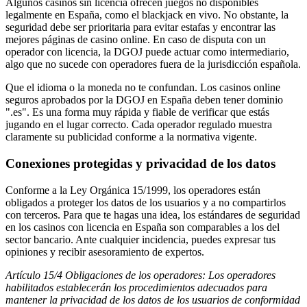
Algunos casinos sin licencia ofrecen juegos no disponibles
legalmente en España, como el blackjack en vivo. No obstante, la
seguridad debe ser prioritaria para evitar estafas y encontrar las
mejores páginas de casino online. En caso de disputa con un
operador con licencia, la DGOJ puede actuar como intermediario,
algo que no sucede con operadores fuera de la jurisdicción española.
Que el idioma o la moneda no te confundan. Los casinos online
seguros aprobados por la DGOJ en España deben tener dominio
".es". Es una forma muy rápida y fiable de verificar que estás
jugando en el lugar correcto. Cada operador regulado muestra
claramente su publicidad conforme a la normativa vigente.
Conexiones protegidas y privacidad de los datos
Conforme a la Ley Orgánica 15/1999, los operadores están
obligados a proteger los datos de los usuarios y a no compartirlos
con terceros. Para que te hagas una idea, los estándares de seguridad
en los casinos con licencia en España son comparables a los del
sector bancario. Ante cualquier incidencia, puedes expresar tus
opiniones y recibir asesoramiento de expertos.
Artículo 15/4 Obligaciones de los operadores: Los operadores
habilitados establecerán los procedimientos adecuados para
mantener la privacidad de los datos de los usuarios de conformidad