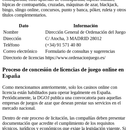
hípicas de contrapartida, cruzadas, máquinas de azar, blackjack,
bingo, slingo online, concursos, punto y banca, póker, ruleta y otros
títulos complementarios.
Dato
Información
Nombre
Dirección General de Ordenación del Juego
Dirección
C/ Atocha, 3 MADRID 28012
Teléfono
(+34) 91 571 40 80
Correo electrónico
Formulario de consultas y sugerencias
Directorio de licencias
https://www.ordenacionjuego.es/
Proceso de concesión de licencias de juego online en
España
Como mencionamos anteriormente, solo los casinos online con
licencia están habilitados para operar legalmente en España.
Periódicamente, la DGOJ publica una convocatoria para aquellas
empresas de juegos de azar que desean prestar sus servicios en el
mercado nacional.
Dentro de este proceso de licitación, las compañías deben presentar
documentación que acredite el cumplimiento de los requisitos
técnicos, jurídicos y económicos que exige la legislación vigente. Si