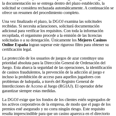
la documentación no se entrega dentro del plazo establecido, la
solicitud se considera rechazada automáticamente. A continuación se
ofrece un resumen del procedimiento completo.
Una vez finalizado el plazo, la DGOJ examina las solicitudes
recibidas. Si necesita aclaraciones, solicitará documentación
adicional para verificar los requisitos. Con toda la información
recopilada, el organismo procede a la emisión de las licencias
solicitadas o a su denegación. Únicamente los
Mejores Casinos
Online España
logran superar este riguroso filtro para obtener su
certificación legal.
La protección de los usuarios de juegos de azar constituye una
prioridad absoluta para la Dirección General de Ordenación del
Juego. Esta abarca la seguridad de las operaciones, la identificación
de casinos fraudulentos, la prevención de la adicción al juego e
incluso la prohibición de acceso para aquellos jugadores con
problemas de ludopatía, a través del Registro General de
Interdicciones de Acceso al Juego (RGIAJ). El operador debe
garantizar siempre estas medidas.
La DGOJ exige que los fondos de los clientes estén segregados de
los activos corporativos de la empresa, de modo que el pago de los
premios esté asegurado y no corra ningún riesgo. Este requisito
resulta imprescindible para que un casino aparezca en el directorio