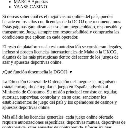
MARCA Apuestas
YAASS CASINO
Si deseas saber cuál es el mejor casino online del país, puedes
basarte en los sitios con licencias de la DGOJ que recomendamos.
Estas páginas garantizan acceso a un juego cuidado, responsable y
transparente. Juega siempre con responsabilidad y comprueba las
condiciones que aplican en cada operador.
El resto de plataformas sin esta autorización se consideran ilegales,
incluso si poseen licencias internacionales de Malta o la UKCG,
algunas de las más prestigiosas dentro del sector de los juegos de
azar y apuestas deportivas online.
¿Qué función desempeña la DGOJ?
▼
La Dirección General de Ordenación del Juego es el organismo
estatal encargado de regular el juego en España, adscrito al
Ministerio de Consumo. Su misión principal consiste en regular,
autorizar, supervisar, controlar y, en su caso, sancionar los
establecimientos de juego del país y los operadores de casinos y
apuestas deportivas online.
Más allá de las licencias generales, cada juego online ofertado
requiere autorizaciones específicas: deportivas mutuas, deportivas de
contrapartida, otras apuestas de contrapartida, hípicas mutuas,