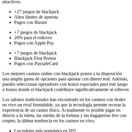
atractivos.
+27 juegos de blackjack
Altos límites de apuesta
Pagos con Bizum
+7 juegos de blackjack
20% para el rollover
Pagos con Apple Pay
+7 juegos de blackjack
Blackjack First Person
Pagos con PaysafeCard
Los mejores casinos online con blackjack ponen a tu disposición
una amplia gama de opciones para apostar con dinero real. Además,
puedes seleccionar operadores con bonos especiales para este juego
o bonos donde el blackjack contribuye significativamente al rollover.
Los salones tradicionales han encontrado en los casinos con dealer
en vivo un rival formidable, ya que la tecnología permite recrear la
experiencia de un casino físico. Actualmente es posible jugar en
directo a la ruleta, las ruedas de la fortuna y las tragaperras live con
crupier, la última tendencia en los casinos en vivo.
Las ruletas más populares en HD