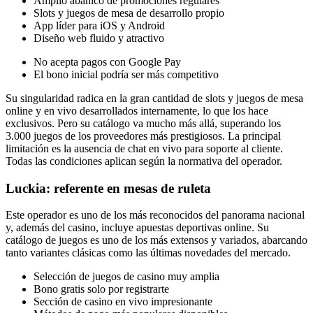
Amplio abanico de promociones regulares
Slots y juegos de mesa de desarrollo propio
App líder para iOS y Android
Diseño web fluido y atractivo
No acepta pagos con Google Pay
El bono inicial podría ser más competitivo
Su singularidad radica en la gran cantidad de slots y juegos de mesa
online y en vivo desarrollados internamente, lo que los hace
exclusivos. Pero su catálogo va mucho más allá, superando los
3.000 juegos de los proveedores más prestigiosos. La principal
limitación es la ausencia de chat en vivo para soporte al cliente.
Todas las condiciones aplican según la normativa del operador.
Luckia: referente en mesas de ruleta
Este operador es uno de los más reconocidos del panorama nacional
y, además del casino, incluye apuestas deportivas online. Su
catálogo de juegos es uno de los más extensos y variados, abarcando
tanto variantes clásicas como las últimas novedades del mercado.
Selección de juegos de casino muy amplia
Bono gratis solo por registrarte
Sección de casino en vivo impresionante